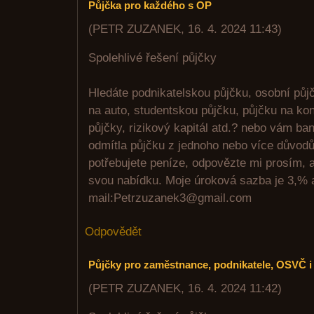
Půjčka pro každého s OP
(
PETR ZUZANEK
,
16. 4. 2024
11:43
)
Spolehlivé řešení půjčky
Hledáte podnikatelskou půjčku, osobní půjč
na auto, studentskou půjčku, půjčku na kon
půjčky, rizikový kapitál atd.? nebo vám ban
odmítla půjčku z jednoho nebo více důvod
potřebujete peníze, odpovězte mi prosím,
svou nabídku. Moje úroková sazba je 3,% a
mail:Petrzuzanek3@gmail.com
Odpovědět
Půjčky pro zaměstnance, podnikatele, OSVČ 
(
PETR ZUZANEK
,
16. 4. 2024
11:42
)