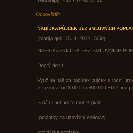
Wathsapp: +33 7 74 08 57 12
Odpovědět
NABÍDKA PŮJČEK BEZ SMLUVNÍCH POPLA
(
Marija geb
,
15. 4. 2024
15:59
)
NABÍDKA PŮJČEK BEZ SMLUVNÍCH PO
Dobrý den !
Využijte našich nabídek půjček s roční úr
v rozmezí od 3 000 do 800 000 EUR bez pr
S námi nebudete muset platit :
-poplatky za uzavření smlouvy
-Notářské poplatky