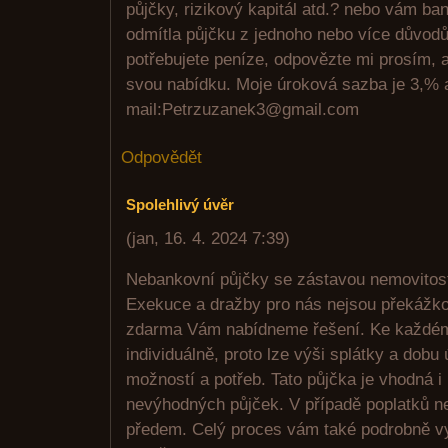
půjčky, rizikový kapitál atd.? nebo vám ban
odmítla půjčku z jednoho nebo více důvod
potřebujete peníze, odpovězte mi prosím,
svou nabídku. Moje úroková sazba je 3,% a
mail:Petrzuzanek3@gmail.com
Odpovědět
Spolehlivý úvěr
(
jan
,
16. 4. 2024
7:39
)
Nebankovní půjčky se zástavou nemovitost
Exekuce a dražby pro nás nejsou překážko
zdarma Vám nabídneme řešení. Ke každému
individuálně, proto lze výši splátky a dobu
možností a potřeb. Tato půjčka je vhodná i
nevýhodných půjček. V případě poplatků ne
předem. Celý proces vám také podrobně vy