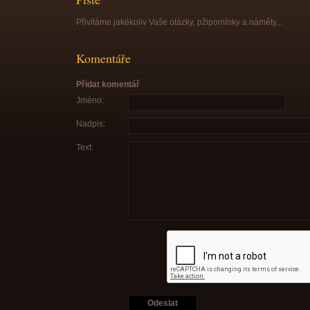
Přivítáme jakékoliv Vaše otázky, pžipomínky a náměty...
Komentáře
Přidat komentář
Jméno:
Nadpis:
Text: