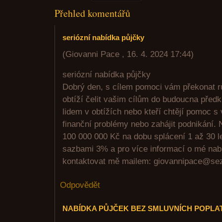
Přehled komentářů
seriózní nabídka půjčky
(
Giovanni Pace
,
16. 4. 2024
17:44
)
seriózní nabídka půjčky
Dobrý den, s cílem pomoci vám překonat rů
obtíží čelit vašim cílům do budoucna před
lidem v obtížích nebo kteří chtějí pomoc s
finanční problémy nebo zahájit podnikání.
100 000 000 Kč na dobu splácení 1 až 30 
sazbami 3% a pro více informací o mé nab
kontaktovat mě mailem: giovannipace@se
Odpovědět
NABÍDKA PŮJČEK BEZ SMLUVNÍCH POPLA