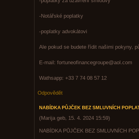
-poplatky za uzavření smlouvy
-Notářské poplatky
-poplatky advokátovi
Ale pokud se budete řídit našimi pokyny, p
E-mail: fortuneofinancegroupe@aol.com
Wathsapp: +33 7 74 08 57 12
Odpovědět
NABÍDKA PŮJČEK BEZ SMLUVNÍCH POPLA
(
Marija geb
,
15. 4. 2024
15:59
)
NABÍDKA PŮJČEK BEZ SMLUVNÍCH PO