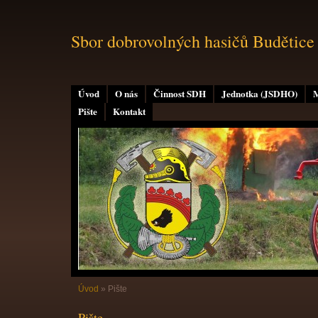
Sbor dobrovolných hasičů Budětice
Úvod
O nás
Činnost SDH
Jednotka (JSDHO)
M
Pište
Kontakt
Úvod
»
Pište
Pište