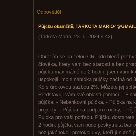
Odpovědět
Půjčku okamžitě, TARKOTA.MARIO4@GMAI
(
Tarkota Mario
,
23. 6. 2024
4:42
)
Obracím se na celou ČR, kdo hledá poctivé
člověka, který vám bez starostí a bez prot
půjčku maximálně do 2 hodin, jsem vám k 
uspokojil, moje nabídka půjčky začíná od 
Kč s úrokovou sazbou 2%. Můžete jej splá
Představuji vám své oblasti pomoci. - Fin
půjčka, - Nebankovní půjčka, - Půjčka na k
projekty, - Půjčka na podporu rodiny, - Půj
Pujcka pro vaši potřebu. Půjčku dostanete 
2 hodin, půjčka vám bude poskytnuta ban
bez jakéhokoli protokolu vy, kteří ji nutně 