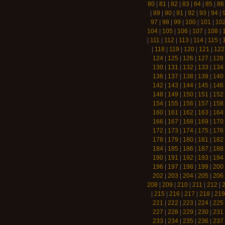
80
|
81
|
82
|
83
|
84
|
85
|
86
|
89
|
90
|
91
|
92
|
93
|
94
|
97
|
98
|
99
|
100
|
101
|
10
104
|
105
|
106
|
107
|
108
|
|
111
|
112
|
113
|
114
|
115
|
|
118
|
119
|
120
|
121
|
122
124
|
125
|
126
|
127
|
128
130
|
131
|
132
|
133
|
134
136
|
137
|
138
|
139
|
140
142
|
143
|
144
|
145
|
146
148
|
149
|
150
|
151
|
152
154
|
155
|
156
|
157
|
158
160
|
161
|
162
|
163
|
164
166
|
167
|
168
|
169
|
170
172
|
173
|
174
|
175
|
176
178
|
179
|
180
|
181
|
182
184
|
185
|
186
|
187
|
188
190
|
191
|
192
|
193
|
194
196
|
197
|
198
|
199
|
200
202
|
203
|
204
|
205
|
206
208
|
209
|
210
|
211
|
212
|
|
215
|
216
|
217
|
218
|
219
221
|
222
|
223
|
224
|
225
227
|
228
|
229
|
230
|
231
233
|
234
|
235
|
236
|
237