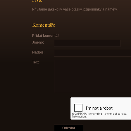
Přivítáme jakékoliv Vaše otázky, pžipomínky a náměty...
Komentáře
Přidat komentář
Jméno:
Nadpis:
Text: