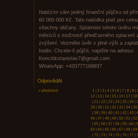
Nabízím vám jediný finanční půjčku od pří
60 000 000 Kč. Tato nabídka platí pro celo
všechny občany. Splatnost tohoto úvěru m
měsíců s možností předčasného splacení z
zvýšení. Vezměte úvěr v plné výši a zaplat
hodin. Chcete-li půjčit, napište na adresu:
Koncitikstanislav7@gmail.com
WhatsApp: +420777168937
Odpovědět
« předchozí
1
|
2
|
3
|
4
|
5
|
6
|
7
|
8
|
9
|
12
|
13
|
14
|
15
|
16
|
17
|
18
|
21
|
22
|
23
|
24
|
25
|
26
|
29
|
30
|
31
|
32
|
33
|
34
|
35
|
38
|
39
|
40
|
41
|
42
|
43
|
46
|
47
|
48
|
49
|
50
|
51
|
52
|
55
|
56
|
57
|
58
|
59
|
60
|
63
|
64
|
65
|
66
|
67
|
68
|
69
|
72
|
73
|
74
|
75
|
76
|
77
|