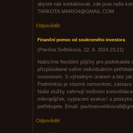
abyste nás kontaktovali, zde jsou naše kon
TARKOTA.MARIO4@GMAIL.COM
Odpovědět
Finanční pomoc od soukromého investora
(
Pavlína Světlíková
,
22. 6. 2024
23:21
)
Nabízíme flexibilní půjčky pro podnikatele
přizpůsobené vašim individuálním potřeb
investorem. S výhodným úrokem a bez jak
Podmínkou je vlastnit nemovitost, zástava 
Naše služby zahrnují možnost konsolidac
mikropůjček, vyplacení exekucí a poskytnut
potřebujete. Email: pavlinasvetlikova9@g
Odpovědět