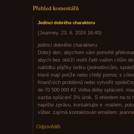
Přehled komentářů
Jedinci dobrého charakteru
(
Jeanney
,
23. 6. 2024
16:40
)
jedinci dobrého charakteru
Dobrý den, abychom vám pomohli překonat 
abych bez obtíží mohl čelit vašim cílům d
nabídku půjčky úvěru (jednotlivcům, společ
které mají potíže nebo chtějí pomoc s cílem
finančních problémů nebo vytvořit společn
do 70 500 000 Kč Volba doby splácení: max
sazba splácení 3% úrok. S ohledem na to 
napište zprávu. kontaktujte e -mailem, po
vůbec zajímá kontaktován emailem: jeann
Odpovědět