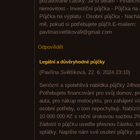
požadované částky. Já to dělám - Finanční
nemovitost - Investiční půjčka - Půjčka na 
Půjčka na výplatu - Osobní půjčka - Nachá
mě, pokud si potřebujete půjčit.E-mailem:
pavlinasvetlikova9@gmail.com
Odpovědět
Legální a důvěryhodné půjčky
(
Pavlína Světlíková
,
22. 6. 2024
23:10
)
Seriózní a spolehlivá nabídka půjčky 24ho
Potřebujete financování pro svůj domov, p
auta, pro nákup motocyklu, pro zahájení vl
osobní potřeby, o tom nepochybuji. Nabízí
10 000 000 Kč s roční úrokovou sazbou 2%
žádosti o půjčku uveďte přesnou částku, kt
splátky. Napište nám své osobní půjčky: 