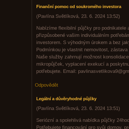
Finanční pomoc od soukromého investora
(
Pavlína Světlíková
,
23. 6. 2024
13:52
)
Nabízíme flexibilní půjčky pro podnikatele
přizpůsobené vašim individuálním potřeb
investorem. S výhodným úrokem a bez jak
Podmínkou je vlastnit nemovitost, zástava 
Naše služby zahrnují možnost konsolidac
mikropůjček, vyplacení exekucí a poskytnut
potřebujete. Email: pavlinasvetlikova9@g
Odpovědět
Legální a důvěryhodné půjčky
(
Pavlína Světlíková
,
23. 6. 2024
13:51
)
Seriózní a spolehlivá nabídka půjčky 24ho
Potřebujete financování pro svůj domov, p