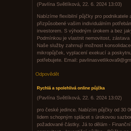
(
Pavlína Světlíková
,
22. 6. 2024
13:03
)
Nabízíme flexibilní půjčky pro podnikatele
přizpůsobené vašim individuálním potřeb
investorem. S výhodným úrokem a bez jak
Podmínkou je vlastnit nemovitost, zástava 
Naše služby zahrnují možnost konsolidac
mikropůjček, vyplacení exekucí a poskytnut
potřebujete. Email: pavlinasvetlikova9@g
Odpovědět
Rychlá a spolehlivá online půjčka
(
Pavlína Světlíková
,
22. 6. 2024
13:02
)
pro české jedince. Nabízím půjčky od 30 
lidem schopným splácet s úrokovou sazbo
požadované částky. Já to dělám - Finanční