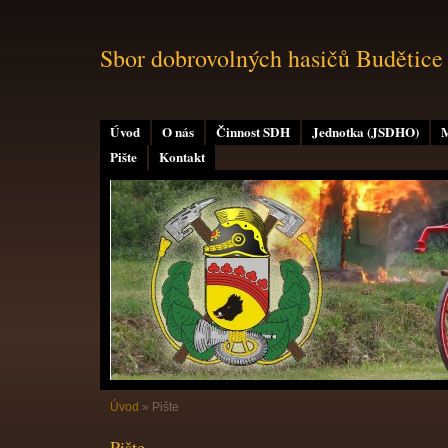
Sbor dobrovolných hasičů Budětice
Úvod
O nás
Činnost SDH
Jednotka (JSDHO)
M
Pište
Kontakt
Úvod
»
Pište
Pište