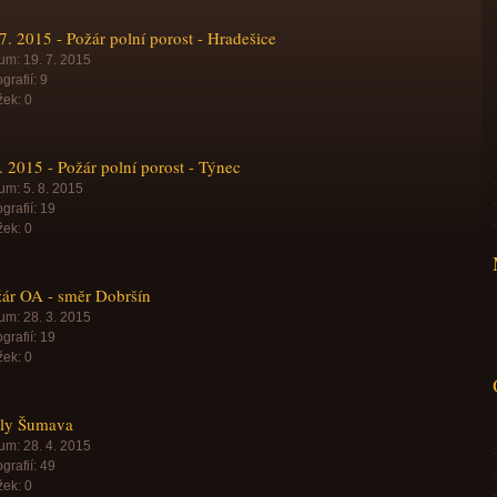
7. 2015 - Požár polní porost - Hradešice
um:
19. 7. 2015
grafií:
9
žek:
0
. 2015 - Požár polní porost - Týnec
um:
5. 8. 2015
grafií:
19
žek:
0
ár OA - směr Dobršín
um:
28. 3. 2015
grafií:
19
žek:
0
lly Šumava
um:
28. 4. 2015
grafií:
49
žek:
0