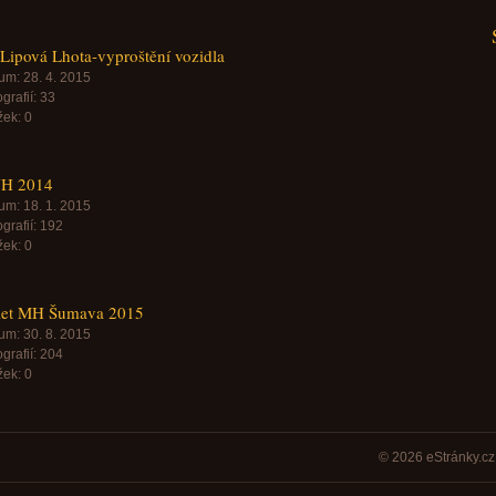
Lipová Lhota-vyproštění vozidla
um:
28. 4. 2015
grafií:
33
žek:
0
H 2014
um:
18. 1. 2015
grafií:
192
žek:
0
let MH Šumava 2015
um:
30. 8. 2015
grafií:
204
žek:
0
© 2026 eStránky.c