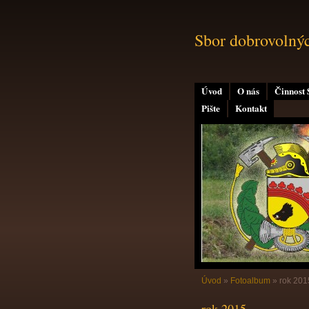
Sbor dobrovolný
Úvod
O nás
Činnost
Pište
Kontakt
Úvod
»
Fotoalbum
»
rok 201
rok 2015