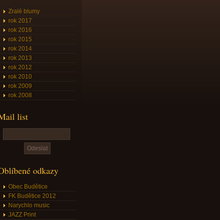
Zralé blumy
rok 2017
rok 2016
rok 2015
rok 2014
rok 2013
rok 2012
rok 2010
rok 2009
rok 2008
Mail list
Oblíbené odkazy
Obec Budětice
FK Budětice 2012
Narychlo music
JAZZ Print