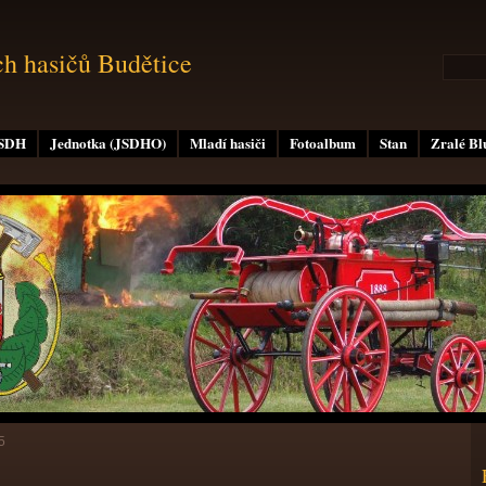
ch hasičů Budětice
 SDH
Jednotka (JSDHO)
Mladí hasiči
Fotoalbum
Stan
Zralé B
5