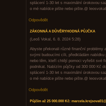
splácení 1-30 let s maximální úrokovou sa
o mé nabídce pište nebo pište.@ leosvok
Odpovědět
ZÁKONNÁ A DŮVĚRYHODNÁ PŮJČKA
(
Leoš Vokal
,
6. 8. 2024
5:28
)
Abyste překonali různé finanční problémy 
svými budoucími cíli, předkládám nabídku 
nebo těm, kteří chtějí pomoci vyřešit své 
podnikat. Nabízím půjčky od 300 000 Kč d
splácení 1-30 let s maximální úrokovou sa
o mé nabídce pište nebo pište.@ leosvok
Odpovědět
Půjčím až 25 000.000 Kč: marcela.krejsova01