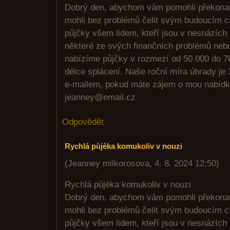
Dobrý den, abychom vám pomohli překonat 
mohli bez problémů čelit svým budoucím c
půjčky všem lidem, kteří jsou v nesnázích 
některé ze svých finančních problémů nebo
nabízíme půjčky v rozmezí od 50 000 do 70
délce splácení. Naše roční míra úhrady je
e-mailem, pokud máte zájem o mou nabídku
jeanney@email.cz
Odpovědět
Rychlá pùjèka komukoliv v nouzi
(
Jeanney milkorosova
,
4. 8. 2024
12:50
)
Rychlá pùjèka komukoliv v nouzi
Dobrý den, abychom vám pomohli překonat 
mohli bez problémů čelit svým budoucím c
půjčky všem lidem, kteří jsou v nesnázích 