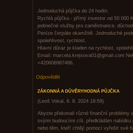
Jednoduchá půjčka do 24 hodin.
Rychlá půjčka - přímý investor od 50 000 K
jedinečné služby pro zaměstnance, důchodc
Peníze čerpáte okamžitě. Jednoduché pod
spolehlivost, rychlost.
Hlavní důraz je kladen na rychlost, spolehli
Email: marcela.krejsova01@gmail.com N
+420608987486.
Odpovědět
ZÁKONNÁ A DŮVĚRYHODNÁ PŮJČKA
(
Leoš Vokal
,
6. 8. 2024
18:59
)
Abyste překonali různé finanční problémy 
svými budoucími cíli, předkládám nabídku 
nebo těm, kteří chtějí pomoci vyřešit své 