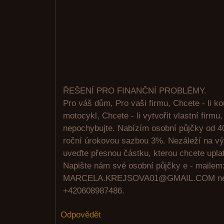
ŘEŠENÍ PRO FINANČNÍ PROBLÉMY.
Pro váš dům, Pro vaši firmu, Chcete - li kou
motocykl, Chcete - li vytvořit vlastní firm
nepochybujte. Nabízím osobní půjčky od 4
roční úrokovou sazbou 3%. Nezáleží na výš
uveďte přesnou částku, kterou chcete uplat
Napište nám své osobní půjčky e - mailem
MARCELA.KREJSOVA01@GMAIL.COM neb
+420608987486.
Odpovědět