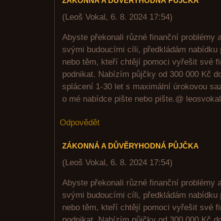
ZÁKONNÁ A DŮVĚRYHODNÁ PŮJČKA
(
Leoš Vokal
,
6. 8. 2024
17:54
)
Abyste překonali různé finanční problémy 
svými budoucími cíli, předkládám nabídku 
nebo těm, kteří chtějí pomoci vyřešit své 
podnikat. Nabízím půjčky od 300 000 Kč d
splácení 1-30 let s maximální úrokovou sa
o mé nabídce pište nebo pište.@ leosvok
Odpovědět
ZÁKONNÁ A DŮVĚRYHODNÁ PŮJČKA
(
Leoš Vokal
,
6. 8. 2024
17:54
)
Abyste překonali různé finanční problémy 
svými budoucími cíli, předkládám nabídku 
nebo těm, kteří chtějí pomoci vyřešit své 
podnikat. Nabízím půjčky od 300 000 Kč d