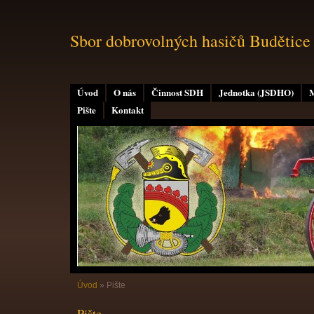
Sbor dobrovolných hasičů Budětice
Úvod
O nás
Činnost SDH
Jednotka (JSDHO)
M
Pište
Kontakt
Úvod
»
Pište
Pište