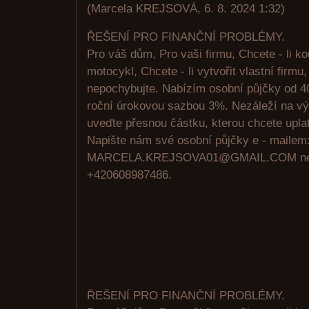
(
Marcela KREJSOVÁ
,
6. 8. 2024
1:32
)
ŘEŠENÍ PRO FINANČNÍ PROBLÉMY.
Pro váš dům, Pro vaši firmu, Chcete - li kou
motocykl, Chcete - li vytvořit vlastní firm
nepochybujte. Nabízím osobní půjčky od 4
roční úrokovou sazbou 3%. Nezáleží na výš
uveďte přesnou částku, kterou chcete uplat
Napište nám své osobní půjčky e - mailem
MARCELA.KREJSOVA01@GMAIL.COM neb
+420608987486.
ŘEŠENÍ PRO FINANČNÍ PROBLÉMY.