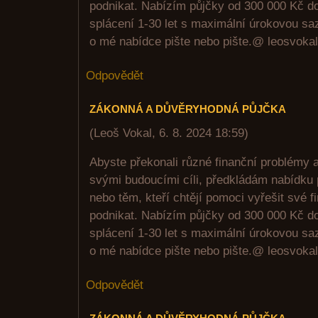
podnikat. Nabízím půjčky od 300 000 Kč d
splácení 1-30 let s maximální úrokovou sa
o mé nabídce pište nebo pište.@ leosvok
Odpovědět
ZÁKONNÁ A DŮVĚRYHODNÁ PŮJČKA
(
Leoš Vokal
,
6. 8. 2024
18:59
)
Abyste překonali různé finanční problémy 
svými budoucími cíli, předkládám nabídku 
nebo těm, kteří chtějí pomoci vyřešit své 
podnikat. Nabízím půjčky od 300 000 Kč d
splácení 1-30 let s maximální úrokovou sa
o mé nabídce pište nebo pište.@ leosvok
Odpovědět