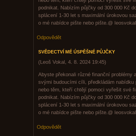
nebo těm, kteří chtějí pomoci vyřešit své 
podnikat. Nabízím půjčky od 300 000 Kč d
splácení 1-30 let s maximální úrokovou sa
o mé nabídce pište nebo pište.@ leosvok
Odpovědět
SVĚDECTVÍ MÉ ÚSPĚŠNÉ PŮJČKY
(
Leoš Vokal
,
4. 8. 2024
19:45
)
Abyste překonali různé finanční problémy 
svými budoucími cíli, předkládám nabídku 
nebo těm, kteří chtějí pomoci vyřešit své 
podnikat. Nabízím půjčky od 300 000 Kč d
splácení 1-30 let s maximální úrokovou sa
o mé nabídce pište nebo pište.@ leosvok
Odpovědět