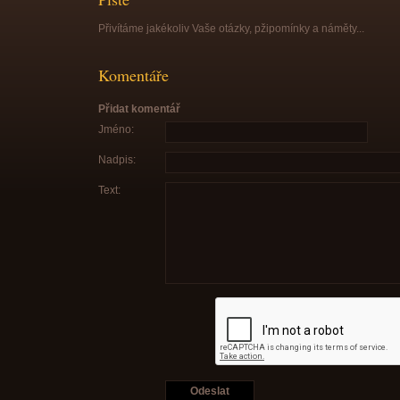
Přivítáme jakékoliv Vaše otázky, pžipomínky a náměty...
Komentáře
Přidat komentář
Jméno:
Nadpis:
Text: