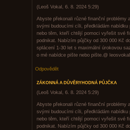
(
Leoš Vokal
,
6. 8. 2024
5:29
)
Abyste překonali různé finanční problémy 
svými budoucími cíli, předkládám nabídku 
nebo těm, kteří chtějí pomoci vyřešit své 
podnikat. Nabízím půjčky od 300 000 Kč d
splácení 1-30 let s maximální úrokovou sa
o mé nabídce pište nebo pište.@ leosvok
Odpovědět
ZÁKONNÁ A DŮVĚRYHODNÁ PŮJČKA
(
Leoš Vokal
,
6. 8. 2024
5:29
)
Abyste překonali různé finanční problémy 
svými budoucími cíli, předkládám nabídku 
nebo těm, kteří chtějí pomoci vyřešit své 
podnikat. Nabízím půjčky od 300 000 Kč d