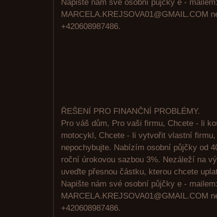
Napište nám své osobní půjčky e - mailem
MARCELA.KREJSOVA01@GMAIL.COM neb
+420608987486.
ŘEŠENÍ PRO FINANČNÍ PROBLÉMY.
Pro váš dům, Pro vaši firmu, Chcete - li kou
motocykl, Chcete - li vytvořit vlastní firm
nepochybujte. Nabízím osobní půjčky od 4
roční úrokovou sazbou 3%. Nezáleží na výš
uveďte přesnou částku, kterou chcete uplat
Napište nám své osobní půjčky e - mailem
MARCELA.KREJSOVA01@GMAIL.COM neb
+420608987486.