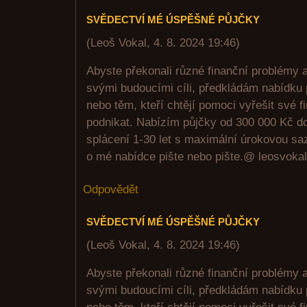
SVĚDECTVÍ MÉ ÚSPĚŠNÉ PŮJČKY
(
Leoš Vokal
,
4. 8. 2024
19:46
)
Abyste překonali různé finanční problémy 
svými budoucími cíli, předkládám nabídku 
nebo těm, kteří chtějí pomoci vyřešit své 
podnikat. Nabízím půjčky od 300 000 Kč d
splácení 1-30 let s maximální úrokovou sa
o mé nabídce pište nebo pište.@ leosvok
Odpovědět
SVĚDECTVÍ MÉ ÚSPĚŠNÉ PŮJČKY
(
Leoš Vokal
,
4. 8. 2024
19:46
)
Abyste překonali různé finanční problémy 
svými budoucími cíli, předkládám nabídku 