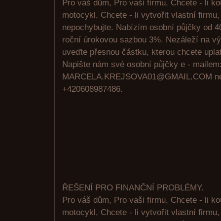
Pro váš dům, Pro vaši firmu, Chcete - li kou
motocykl, Chcete - li vytvořit vlastní firm
nepochybujte. Nabízím osobní půjčky od 4
roční úrokovou sazbou 3%. Nezáleží na výš
uveďte přesnou částku, kterou chcete uplat
Napište nám své osobní půjčky e - mailem
MARCELA.KREJSOVA01@GMAIL.COM neb
+420608987486.
ŘEŠENÍ PRO FINANČNÍ PROBLÉMY.
Pro váš dům, Pro vaši firmu, Chcete - li kou
motocykl, Chcete - li vytvořit vlastní firm