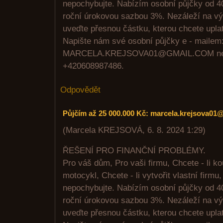
nepochybujte. Nabízím osobní půjčky od 4
roční úrokovou sazbou 3%. Nezáleží na výš
uveďte přesnou částku, kterou chcete uplat
Napište nám své osobní půjčky e - mailem
MARCELA.KREJSOVA01@GMAIL.COM neb
+420608987486.
Odpovědět
Půjčím až 25 000.000 Kč: marcela.krejsova01
(
Marcela KREJSOVÁ
,
6. 8. 2024
1:29
)
ŘEŠENÍ PRO FINANČNÍ PROBLÉMY.
Pro váš dům, Pro vaši firmu, Chcete - li kou
motocykl, Chcete - li vytvořit vlastní firm
nepochybujte. Nabízím osobní půjčky od 4
roční úrokovou sazbou 3%. Nezáleží na výš
uveďte přesnou částku, kterou chcete uplat