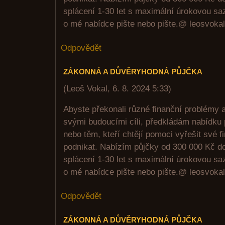
splácení 1-30 let s maximální úrokovou sa
o mé nabídce pište nebo pište.@ leosvok
Odpovědět
ZÁKONNÁ A DŮVĚRYHODNÁ PŮJČKA
(
Leoš Vokal
,
6. 8. 2024
5:33
)
Abyste překonali různé finanční problémy 
svými budoucími cíli, předkládám nabídku 
nebo těm, kteří chtějí pomoci vyřešit své 
podnikat. Nabízím půjčky od 300 000 Kč d
splácení 1-30 let s maximální úrokovou sa
o mé nabídce pište nebo pište.@ leosvok
Odpovědět
ZÁKONNÁ A DŮVĚRYHODNÁ PŮJČKA