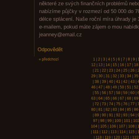
některé ze svých finančních problémů nebo
nabízíme půjčky v rozmezí od 50 000 do 70
délce splácení. Naše roční míra úhrady je
e-mailem, pokud máte zájem o mou nabídku
jeanney@email.cz
Odpovědět
« předchozí
1
|
2
|
3
|
4
|
5
|
6
|
7
|
8
|
9
|
12
|
13
|
14
|
15
|
16
|
17
|
18
|
21
|
22
|
23
|
24
|
25
|
26
|
29
|
30
|
31
|
32
|
33
|
34
|
35
|
38
|
39
|
40
|
41
|
42
|
43
|
46
|
47
|
48
|
49
|
50
|
51
|
52
|
55
|
56
|
57
|
58
|
59
|
60
|
63
|
64
|
65
|
66
|
67
|
68
|
69
|
72
|
73
|
74
|
75
|
76
|
77
|
80
|
81
|
82
|
83
|
84
|
85
|
86
|
89
|
90
|
91
|
92
|
93
|
94
|
97
|
98
|
99
|
100
|
101
|
10
104
|
105
|
106
|
107
|
108
|
|
111
|
112
|
113
|
114
|
115
|
|
118
|
119
|
120
|
121
|
122