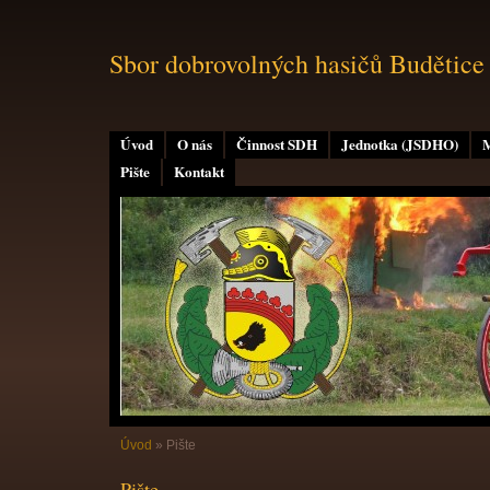
Sbor dobrovolných hasičů Budětice
Úvod
O nás
Činnost SDH
Jednotka (JSDHO)
M
Pište
Kontakt
Úvod
»
Pište
Pište