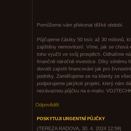
Pomůžeme vám překonat těžké období.
Půjčujeme částky 50 tisíc až 30 milionů, k
zajištěny nemovitostí. Víme, jak se chová 
toho využít ve svůj prospěch. Odhalíme n
finančně náročné investice. Díky silnému
dovolit zajistit financování jak pro živnostn
podniky. Zaměřujeme se na klienty ze vše
podporujeme jakýkoli projekt, který nám d
nezávaznou půjčku na e-mailu: VOJTE
Odpovědět
POSKYTUJI URGENTNÍ PŮJČKY
(
TEREZA RADOVA
,
30. 4. 2024
12:59
)