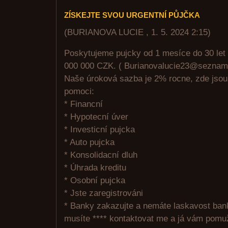
ZÍSKEJTE SVOU URGENTNÍ PŮJČKA
(
BURIANOVA LUCIE
,
1. 5. 2024
2:15
)
Poskytujeme pujcky od 1 mesíce do 30 let
000 000 CZK. ( Burianovalucie23@seznam
Naše úroková sazba je 2% rocne, zde jso
pomoci:
* Financní
* Hypotecní úver
* Investicní pujcka
* Auto pujcka
* Konsolidacní dluh
* Úhrada kreditu
* Osobní pujcka
* Jste zaregistrováni
* Banky zakazujte a nemáte laskavost ban
musíte **** kontaktovat me a já vám pomu