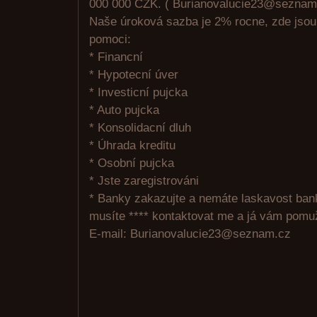
000 000 CZK. ( Burianovalucie23@seznam
Naše úroková sazba je 2% rocne, zde jso
pomoci:
* Financní
* Hypotecní úver
* Investicní pujcka
* Auto pujcka
* Konsolidacní dluh
* Úhrada kreditu
* Osobní pujcka
* Jste zaregistrováni
* Banky zakazujte a nemáte laskavost ban
musíte **** kontaktovat me a já vám pomu
E-mail: Burianovalucie23@seznam.cz