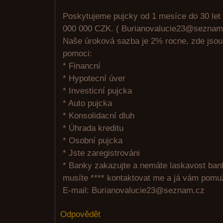
Poskytujeme pujcky od 1 mesíce do 30 let
000 000 CZK. ( Burianovalucie23@seznam
Naše úroková sazba je 2% rocne, zde jso
pomoci:
* Financní
* Hypotecní úver
* Investicní pujcka
* Auto pujcka
* Konsolidacní dluh
* Úhrada kreditu
* Osobní pujcka
* Jste zaregistrováni
* Banky zakazujte a nemáte laskavost ban
musíte **** kontaktovat me a já vám pomu
E-mail: Burianovalucie23@seznam.cz
Odpovědět