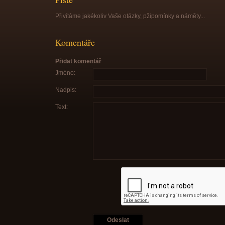
Přivítáme jakékoliv Vaše otázky, pžipomínky a náměty...
Komentáře
Přidat komentář
Jméno:
Nadpis:
Text: