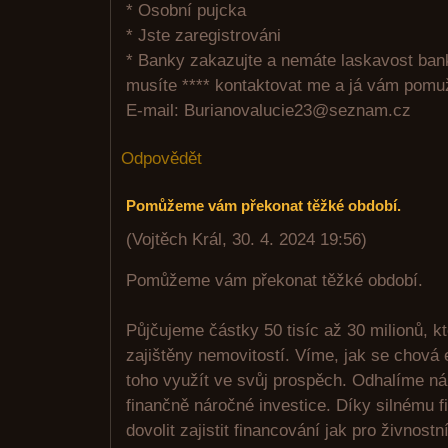
* Osobní pujcka
* Jste zaregistrováni
* Banky zakazujte a nemáte laskavost ban
musíte **** kontaktovat me a já vám pomu
E-mail: Burianovalucie23@seznam.cz
Odpovědět
Pomůžeme vám překonat těžké období.
(
Vojtěch Král
,
30. 4. 2024
19:56
)
Pomůžeme vám překonat těžké období.
Půjčujeme částky 50 tisíc až 30 milionů, k
zajištěny nemovitostí. Víme, jak se chová 
toho využít ve svůj prospěch. Odhalíme n
finančně náročné investice. Díky silnému
dovolit zajistit financování jak pro živnostn