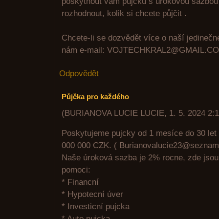
poskytnout vám půjčku s úrokovou sazbou
rozhodnout, kolik si chcete půjčit .
Chcete-li se dozvědět více o naší jedinečn
nám e-mail: VOJTECHKRAL2@GMAIL.CO
Odpovědět
Půjčka pro každého
(
BURIANOVA LUCIE LUCIE
,
1. 5. 2024
2:
Poskytujeme pujcky od 1 mesíce do 30 let
000 000 CZK. ( Burianovalucie23@seznam
Naše úroková sazba je 2% rocne, zde jso
pomoci:
* Financní
* Hypotecní úver
* Investicní pujcka
* Auto pujcka