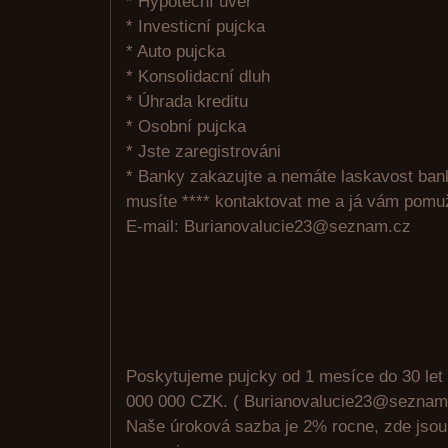
* Hypotecní úver
* Investicní pujcka
* Auto pujcka
* Konsolidacní dluh
* Úhrada kreditu
* Osobní pujcka
* Jste zaregistrováni
* Banky zakazujte a nemáte laskavost ban
musíte **** kontaktovat me a já vám pomu
E-mail: Burianovalucie23@seznam.cz
Poskytujeme pujcky od 1 mesíce do 30 let
000 000 CZK. ( Burianovalucie23@seznam
Naše úroková sazba je 2% rocne, zde jso