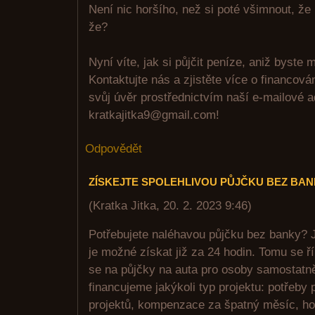
Není nic horšího, než si poté všimnout, že
že?
Nyní víte, jak si půjčit peníze, aniž byste m
Kontaktujte nás a zjistěte více o financov
svůj úvěr prostřednictvím naší e-mailové 
kratkajitka9@gmail.com!
Odpovědět
ZÍSKEJTE SPOLEHLIVOU PŮJČKU BEZ BA
(
Kratka Jitka
,
20. 2. 2023
9:46
)
Potřebujete naléhavou půjčku bez banky? J
je možné získat již za 24 hodin. Tomu se ř
se na půjčky na auta pro osoby samostatn
financujeme jakýkoli typ projektu: potřeby
projektů, kompenzace za špatný měsíc, ho