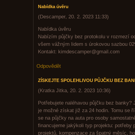
Nabídka úvěru
(
Descamper
,
20. 2. 2023
11:33
)
Nabídka úvěru
Nabízím půjčky bez protokolu v rozmezí o
všem vážným lidem s úrokovou sazbou 02
Kontakt: kimdescamper@gmail.com
Odpovědět
ZÍSKEJTE SPOLEHLIVOU PŮJČKU BEZ BA
(
Kratka Jitka
,
20. 2. 2023
10:36
)
Potřebujete naléhavou půjčku bez banky? J
je možné získat již za 24 hodin. Tomu se ř
se na půjčky na auta pro osoby samostatn
financujeme jakýkoli typ projektu: potřeby
projektů, kompenzace za špatný měsíc, ho