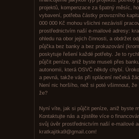
projektů, kompenzace za špatný měsíc, ho
vybavení, potřeba částky provozního kapit
000 000 Kč mohou všichni nezávislí pracov
prostřednictvím naší e-mailové adresy: kr
ohledu na obor jejich činnosti, a obdržet o
půjčka bez banky a bez prokazování (krom
poskytuje řešení každé potřeby. Je to rych
půjčit peníze, aniž byste museli přes bank
autonomii, která OSVČ někdy chybí. Úroko
a pevná, takže vás při splácení nečeká žá
Není nic horšího, než si poté všimnout, že
že?
Nyní víte, jak si půjčit peníze, aniž byste m
Kontaktujte nás a zjistěte více o financov
svůj úvěr prostřednictvím naší e-mailové 
kratkajitka9@gmail.com!