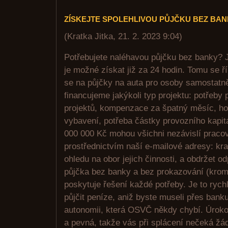
ZÍSKEJTE SPOLEHLIVOU PŮJČKU BEZ BA
(
Kratka Jitka
,
21. 2. 2023
9:04
)
Potřebujete naléhavou půjčku bez banky? J
je možné získat již za 24 hodin. Tomu se ř
se na půjčky na auta pro osoby samostatn
financujeme jakýkoli typ projektu: potřeby
projektů, kompenzace za špatný měsíc, ho
vybavení, potřeba částky provozního kapit
000 000 Kč mohou všichni nezávislí pracov
prostřednictvím naší e-mailové adresy: kr
ohledu na obor jejich činnosti, a obdržet o
půjčka bez banky a bez prokazování (krom
poskytuje řešení každé potřeby. Je to rych
půjčit peníze, aniž byste museli přes bank
autonomii, která OSVČ někdy chybí. Úroko
a pevná, takže vás při splácení nečeká žá