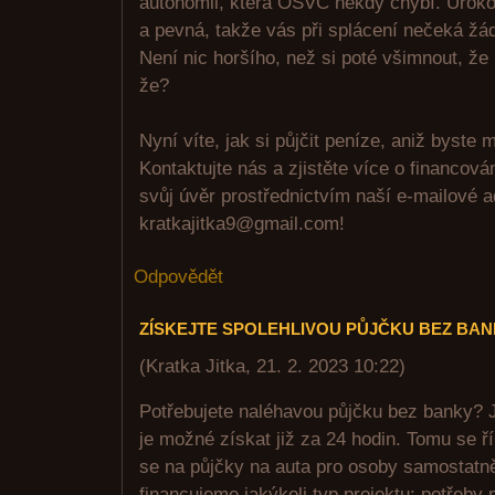
autonomii, která OSVČ někdy chybí. Úroko
a pevná, takže vás při splácení nečeká žá
Není nic horšího, než si poté všimnout, že
že?
Nyní víte, jak si půjčit peníze, aniž byste m
Kontaktujte nás a zjistěte více o financov
svůj úvěr prostřednictvím naší e-mailové 
kratkajitka9@gmail.com!
Odpovědět
ZÍSKEJTE SPOLEHLIVOU PŮJČKU BEZ BA
(
Kratka Jitka
,
21. 2. 2023
10:22
)
Potřebujete naléhavou půjčku bez banky? J
je možné získat již za 24 hodin. Tomu se ř
se na půjčky na auta pro osoby samostatn
financujeme jakýkoli typ projektu: potřeby