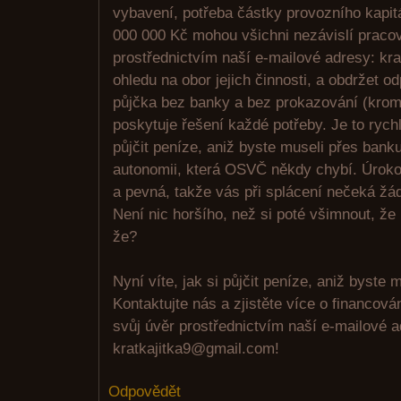
vybavení, potřeba částky provozního kapit
000 000 Kč mohou všichni nezávislí pracov
prostřednictvím naší e-mailové adresy: kr
ohledu na obor jejich činnosti, a obdržet o
půjčka bez banky a bez prokazování (krom
poskytuje řešení každé potřeby. Je to rych
půjčit peníze, aniž byste museli přes bank
autonomii, která OSVČ někdy chybí. Úroko
a pevná, takže vás při splácení nečeká žá
Není nic horšího, než si poté všimnout, že
že?
Nyní víte, jak si půjčit peníze, aniž byste m
Kontaktujte nás a zjistěte více o financov
svůj úvěr prostřednictvím naší e-mailové 
kratkajitka9@gmail.com!
Odpovědět