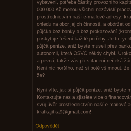
vybavení, potřeba částky provozního kapit
000 000 Kč mohou všichni nezávislí pracov
prostřednictvím naší e-mailové adresy: kr
ohledu na obor jejich činnosti, a obdržet o
půjčka bez banky a bez prokazování (krom
poskytuje řešení každé potřeby. Je to rych
půjčit peníze, aniž byste museli přes bank
autonomii, která OSVČ někdy chybí. Úroko
a pevná, takže vás při splácení nečeká žá
Není nic horšího, než si poté všimnout, že
že?
Nyní víte, jak si půjčit peníze, aniž byste m
Kontaktujte nás a zjistěte více o financov
svůj úvěr prostřednictvím naší e-mailové 
kratkajitka9@gmail.com!
Odpovědět