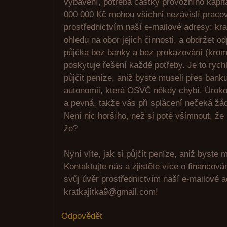
vybavení, potřeba částky provozního kapit
000 000 Kč mohou všichni nezávislí pracov
prostřednictvím naší e-mailové adresy: kr
ohledu na obor jejich činnosti, a obdržet o
půjčka bez banky a bez prokazování (krom
poskytuje řešení každé potřeby. Je to rych
půjčit peníze, aniž byste museli přes bank
autonomii, která OSVČ někdy chybí. Úroko
a pevná, takže vás při splácení nečeká žá
Není nic horšího, než si poté všimnout, že
že?
Nyní víte, jak si půjčit peníze, aniž byste m
Kontaktujte nás a zjistěte více o financov
svůj úvěr prostřednictvím naší e-mailové 
kratkajitka9@gmail.com!
Odpovědět