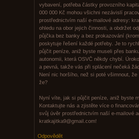
vybavení, potřeba částky provozního kapit
000 000 Kč mohou všichni nezávislí pracov
prostřednictvím naší e-mailové adresy: kr
ohledu na obor jejich činnosti, a obdržet o
půjčka bez banky a bez prokazování (krom
poskytuje řešení každé potřeby. Je to rych
půjčit peníze, aniž byste museli přes bank
autonomii, která OSVČ někdy chybí. Úroko
a pevná, takže vás při splácení nečeká žá
Není nic horšího, než si poté všimnout, že
že?
Nyní víte, jak si půjčit peníze, aniž byste m
Kontaktujte nás a zjistěte více o financov
svůj úvěr prostřednictvím naší e-mailové 
kratkajitka9@gmail.com!
Odpovědět