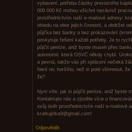
vybavení, potřeba částky provozního kapit
000 000 Kč mohou všichni nezávislí pracov
prostřednictvím naší e-mailové adresy: kr
ohledu na obor jejich činnosti, a obdržet o
půjčka bez banky a bez prokazování (krom
poskytuje řešení každé potřeby. Je to rych
půjčit peníze, aniž byste museli přes bank
autonomii, která OSVČ někdy chybí. Úroko
a pevná, takže vás při splácení nečeká žá
Není nic horšího, než si poté všimnout, že
že?
Nyní víte, jak si půjčit peníze, aniž byste m
Kontaktujte nás a zjistěte více o financov
svůj úvěr prostřednictvím naší e-mailové 
kratkajitka9@gmail.com!
Odpovědět