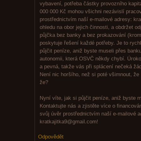
vybavení, potřeba částky provozního kapit
000 000 Kč mohou všichni nezávislí pracov
prostřednictvím naší e-mailové adresy: kr
ohledu na obor jejich činnosti, a obdržet o
půjčka bez banky a bez prokazování (krom
poskytuje řešení každé potřeby. Je to rych
půjčit peníze, aniž byste museli přes bank
autonomii, která OSVČ někdy chybí. Úroko
a pevná, takže vás při splácení nečeká žá
Není nic horšího, než si poté všimnout, že
že?
Nyní víte, jak si půjčit peníze, aniž byste m
Kontaktujte nás a zjistěte více o financov
svůj úvěr prostřednictvím naší e-mailové 
kratkajitka9@gmail.com!
Odpovědět