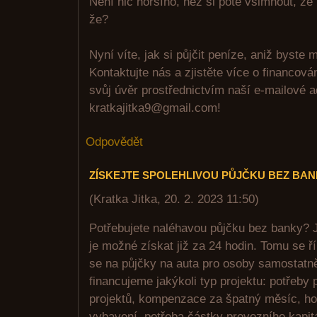
Není nic horšího, než si poté všimnout, že
že?
Nyní víte, jak si půjčit peníze, aniž byste m
Kontaktujte nás a zjistěte více o financov
svůj úvěr prostřednictvím naší e-mailové 
kratkajitka9@gmail.com!
Odpovědět
ZÍSKEJTE SPOLEHLIVOU PŮJČKU BEZ BA
(
Kratka Jitka
,
20. 2. 2023
11:50
)
Potřebujete naléhavou půjčku bez banky? J
je možné získat již za 24 hodin. Tomu se ř
se na půjčky na auta pro osoby samostatn
financujeme jakýkoli typ projektu: potřeby
projektů, kompenzace za špatný měsíc, ho
vybavení, potřeba částky provozního kapit