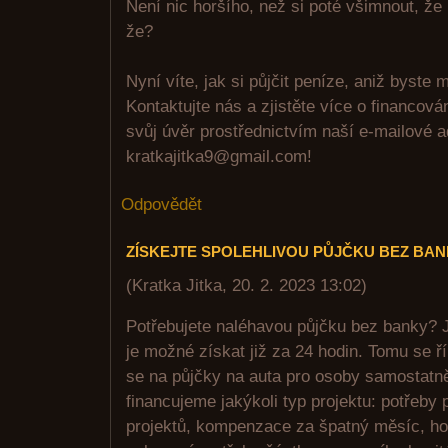
Není nic horšího, než si poté všimnout, že
že?
Nyní víte, jak si půjčit peníze, aniž byste m
Kontaktujte nás a zjistěte více o financov
svůj úvěr prostřednictvím naší e-mailové 
kratkajitka9@gmail.com!
Odpovědět
ZÍSKEJTE SPOLEHLIVOU PŮJČKU BEZ BA
(
Kratka Jitka
,
20. 2. 2023
13:02
)
Potřebujete naléhavou půjčku bez banky? J
je možné získat již za 24 hodin. Tomu se ř
se na půjčky na auta pro osoby samostatn
financujeme jakýkoli typ projektu: potřeby
projektů, kompenzace za špatný měsíc, ho