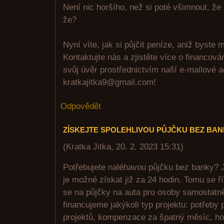
Není nic horšího, než si poté všimnout, že
že?
Nyní víte, jak si půjčit peníze, aniž byste m
Kontaktujte nás a zjistěte více o financov
svůj úvěr prostřednictvím naší e-mailové 
kratkajitka9@gmail.com!
Odpovědět
ZÍSKEJTE SPOLEHLIVOU PŮJČKU BEZ BA
(
Kratka Jitka
,
20. 2. 2023
15:31
)
Potřebujete naléhavou půjčku bez banky? J
je možné získat již za 24 hodin. Tomu se ř
se na půjčky na auta pro osoby samostatn
financujeme jakýkoli typ projektu: potřeby
projektů, kompenzace za špatný měsíc, ho