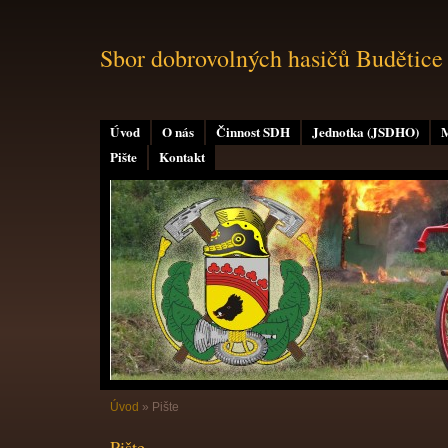
Sbor dobrovolných hasičů Budětice
Úvod
O nás
Činnost SDH
Jednotka (JSDHO)
M
Pište
Kontakt
Úvod
»
Pište
Pište