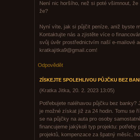
Není nic horšího, než si poté všimnout, že
že?
Nyní víte, jak si půjčit peníze, aniž byste m
Kontaktujte nás a zjistěte více o financov
svůj úvěr prostřednictvím naší e-mailové 
kratkajitka9@gmail.com!
Odpovědět
ZÍSKEJTE SPOLEHLIVOU PŮJČKU BEZ BA
(
Kratka Jitka
,
20. 2. 2023
13:05
)
Potřebujete naléhavou půjčku bez banky? J
je možné získat již za 24 hodin. Tomu se ř
se na půjčky na auta pro osoby samostatn
financujeme jakýkoli typ projektu: potřeby
projektů, kompenzace za špatný měsíc, ho