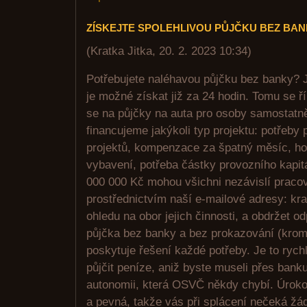
ZÍSKEJTE SPOLEHLIVOU PŮJČKU BEZ BA
(
Kratka Jitka
,
20. 2. 2023
10:34
)
Potřebujete naléhavou půjčku bez banky? J
je možné získat již za 24 hodin. Tomu se ř
se na půjčky na auta pro osoby samostatn
financujeme jakýkoli typ projektu: potřeby
projektů, kompenzace za špatný měsíc, ho
vybavení, potřeba částky provozního kapit
000 000 Kč mohou všichni nezávislí pracov
prostřednictvím naší e-mailové adresy: kr
ohledu na obor jejich činnosti, a obdržet o
půjčka bez banky a bez prokazování (krom
poskytuje řešení každé potřeby. Je to rych
půjčit peníze, aniž byste museli přes bank
autonomii, která OSVČ někdy chybí. Úroko
a pevná, takže vás při splácení nečeká žá