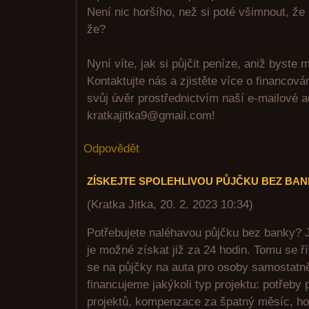
Není nic horšího, než si poté všimnout, že
že?
Nyní víte, jak si půjčit peníze, aniž byste m
Kontaktujte nás a zjistěte více o financov
svůj úvěr prostřednictvím naší e-mailové 
kratkajitka9@gmail.com!
Odpovědět
ZÍSKEJTE SPOLEHLIVOU PŮJČKU BEZ BA
(
Kratka Jitka
,
20. 2. 2023
10:34
)
Potřebujete naléhavou půjčku bez banky? J
je možné získat již za 24 hodin. Tomu se ř
se na půjčky na auta pro osoby samostatn
financujeme jakýkoli typ projektu: potřeby
projektů, kompenzace za špatný měsíc, ho