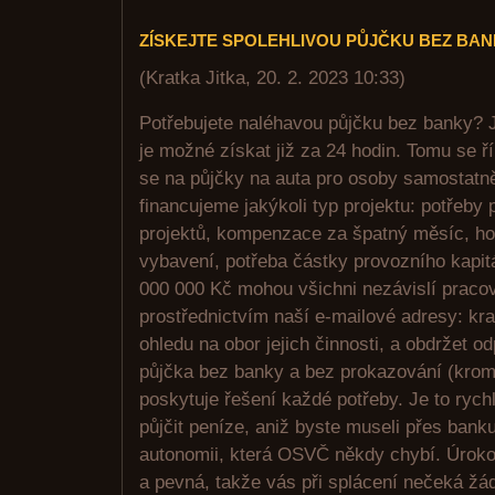
ZÍSKEJTE SPOLEHLIVOU PŮJČKU BEZ BA
(
Kratka Jitka
,
20. 2. 2023
10:33
)
Potřebujete naléhavou půjčku bez banky? J
je možné získat již za 24 hodin. Tomu se ř
se na půjčky na auta pro osoby samostatn
financujeme jakýkoli typ projektu: potřeby
projektů, kompenzace za špatný měsíc, ho
vybavení, potřeba částky provozního kapit
000 000 Kč mohou všichni nezávislí pracov
prostřednictvím naší e-mailové adresy: kr
ohledu na obor jejich činnosti, a obdržet o
půjčka bez banky a bez prokazování (krom
poskytuje řešení každé potřeby. Je to rych
půjčit peníze, aniž byste museli přes bank
autonomii, která OSVČ někdy chybí. Úroko
a pevná, takže vás při splácení nečeká žá