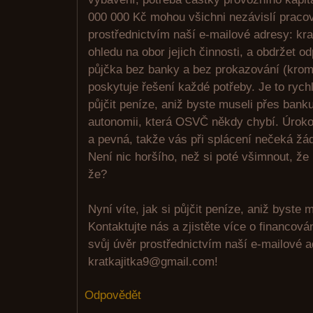
000 000 Kč mohou všichni nezávislí pracov
prostřednictvím naší e-mailové adresy: kr
ohledu na obor jejich činnosti, a obdržet o
půjčka bez banky a bez prokazování (krom
poskytuje řešení každé potřeby. Je to rych
půjčit peníze, aniž byste museli přes bank
autonomii, která OSVČ někdy chybí. Úroko
a pevná, takže vás při splácení nečeká žá
Není nic horšího, než si poté všimnout, že
že?
Nyní víte, jak si půjčit peníze, aniž byste m
Kontaktujte nás a zjistěte více o financov
svůj úvěr prostřednictvím naší e-mailové 
kratkajitka9@gmail.com!
Odpovědět