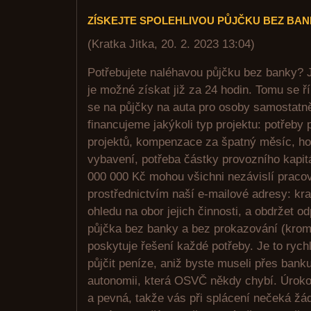
ZÍSKEJTE SPOLEHLIVOU PŮJČKU BEZ BA
(
Kratka Jitka
,
20. 2. 2023
13:04
)
Potřebujete naléhavou půjčku bez banky? J
je možné získat již za 24 hodin. Tomu se ř
se na půjčky na auta pro osoby samostatn
financujeme jakýkoli typ projektu: potřeby
projektů, kompenzace za špatný měsíc, ho
vybavení, potřeba částky provozního kapit
000 000 Kč mohou všichni nezávislí pracov
prostřednictvím naší e-mailové adresy: kr
ohledu na obor jejich činnosti, a obdržet o
půjčka bez banky a bez prokazování (krom
poskytuje řešení každé potřeby. Je to rych
půjčit peníze, aniž byste museli přes bank
autonomii, která OSVČ někdy chybí. Úroko
a pevná, takže vás při splácení nečeká žá