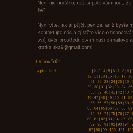
Není nic horšího, než si poté všimnout, že
že?
Nyní víte, jak si půjčit peníze, aniž byste m
Kontaktujte nás a zjistěte více o financov
svůj úvěr prostřednictvím naší e-mailové 
kratkajitka9@gmail.com!
Odpovědět
« předchozí
1
|
2
|
3
|
4
|
5
|
6
|
7
|
8
|
9
|
12
|
13
|
14
|
15
|
16
|
17
|
18
|
21
|
22
|
23
|
24
|
25
|
26
|
29
|
30
|
31
|
32
|
33
|
34
|
35
|
38
|
39
|
40
|
41
|
42
|
43
|
46
|
47
|
48
|
49
|
50
|
51
|
52
|
55
|
56
|
57
|
58
|
59
|
60
|
63
|
64
|
65
|
66
|
67
|
68
|
69
|
72
|
73
|
74
|
75
|
76
|
77
|
80
|
81
|
82
|
83
|
84
|
85
|
86
|
89
|
90
|
91
|
92
|
93
|
94
|
97
|
98
|
99
|
100
|
101
|
10