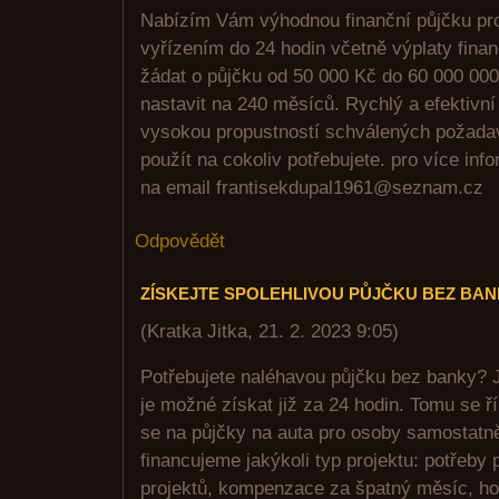
Nabízím Vám výhodnou finanční půjčku pr
vyřízením do 24 hodin včetně výplaty fina
žádat o půjčku od 50 000 Kč do 60 000 000 
nastavit na 240 měsíců. Rychlý a efektivn
vysokou propustností schválených požada
použít na cokoliv potřebujete. pro více inf
na email frantisekdupal1961@seznam.cz
Odpovědět
ZÍSKEJTE SPOLEHLIVOU PŮJČKU BEZ BA
(
Kratka Jitka
,
21. 2. 2023
9:05
)
Potřebujete naléhavou půjčku bez banky? J
je možné získat již za 24 hodin. Tomu se ř
se na půjčky na auta pro osoby samostatn
financujeme jakýkoli typ projektu: potřeby
projektů, kompenzace za špatný měsíc, ho