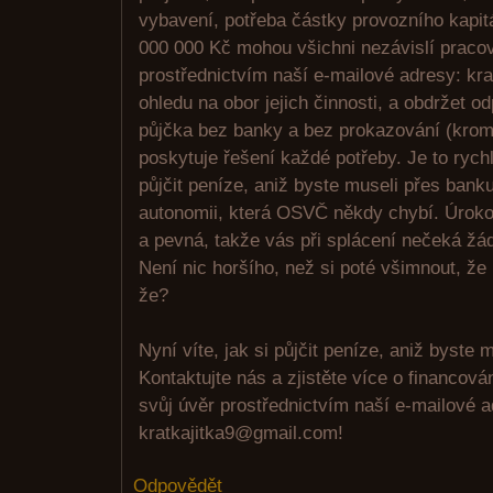
vybavení, potřeba částky provozního kapit
000 000 Kč mohou všichni nezávislí pracov
prostřednictvím naší e-mailové adresy: kr
ohledu na obor jejich činnosti, a obdržet o
půjčka bez banky a bez prokazování (krom
poskytuje řešení každé potřeby. Je to rych
půjčit peníze, aniž byste museli přes bank
autonomii, která OSVČ někdy chybí. Úroko
a pevná, takže vás při splácení nečeká žá
Není nic horšího, než si poté všimnout, že
že?
Nyní víte, jak si půjčit peníze, aniž byste m
Kontaktujte nás a zjistěte více o financov
svůj úvěr prostřednictvím naší e-mailové 
kratkajitka9@gmail.com!
Odpovědět