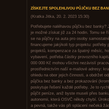
ZÍSKEJTE SPOLEHLIVOU PŮJČKU BEZ BA
(
Kratka Jitka
,
20. 2. 2023
15:30
)
Potřebujete naléhavou půjčku bez banky? J
je možné získat již za 24 hodin. Tomu se ř
se na půjčky na auta pro osoby samostatn
financujeme jakýkoli typ projektu: potřeby
projektů, kompenzace za špatný měsíc, ho
vybavení, potřeba částky provozního kapit
000 000 Kč mohou všichni nezávislí pracov
prostřednictvím naší e-mailové adresy: kr
ohledu na obor jejich činnosti, a obdržet o
půjčka bez banky a bez prokazování (krom
poskytuje řešení každé potřeby. Je to rych
půjčit peníze, aniž byste museli přes bank
autonomii, která OSVČ někdy chybí. Úroko
a pevná, takže vás při splácení nečeká žá