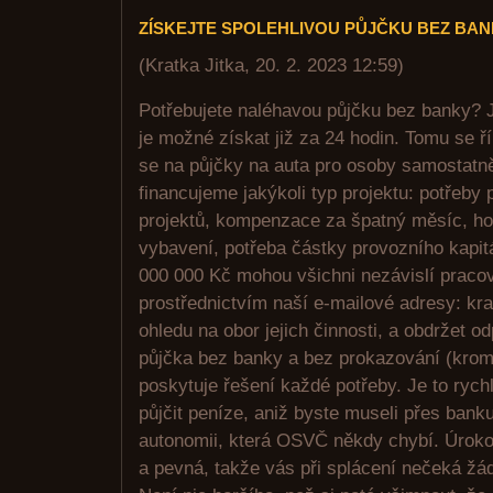
ZÍSKEJTE SPOLEHLIVOU PŮJČKU BEZ BA
(
Kratka Jitka
,
20. 2. 2023
12:59
)
Potřebujete naléhavou půjčku bez banky? J
je možné získat již za 24 hodin. Tomu se ř
se na půjčky na auta pro osoby samostatn
financujeme jakýkoli typ projektu: potřeby
projektů, kompenzace za špatný měsíc, ho
vybavení, potřeba částky provozního kapit
000 000 Kč mohou všichni nezávislí pracov
prostřednictvím naší e-mailové adresy: kr
ohledu na obor jejich činnosti, a obdržet o
půjčka bez banky a bez prokazování (krom
poskytuje řešení každé potřeby. Je to rych
půjčit peníze, aniž byste museli přes bank
autonomii, která OSVČ někdy chybí. Úroko
a pevná, takže vás při splácení nečeká žá