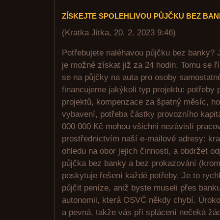
ZÍSKEJTE SPOLEHLIVOU PŮJČKU BEZ BA
(
Kratka Jitka
,
20. 2. 2023
9:46
)
Potřebujete naléhavou půjčku bez banky? J
je možné získat již za 24 hodin. Tomu se ř
se na půjčky na auta pro osoby samostatn
financujeme jakýkoli typ projektu: potřeby
projektů, kompenzace za špatný měsíc, ho
vybavení, potřeba částky provozního kapit
000 000 Kč mohou všichni nezávislí pracov
prostřednictvím naší e-mailové adresy: kr
ohledu na obor jejich činnosti, a obdržet o
půjčka bez banky a bez prokazování (krom
poskytuje řešení každé potřeby. Je to rych
půjčit peníze, aniž byste museli přes bank
autonomii, která OSVČ někdy chybí. Úroko
a pevná, takže vás při splácení nečeká žá