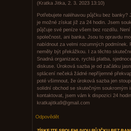
(
Kratka Jitka
,
2. 3. 2023
13:10
)
Potřebujete naléhavou půjčku bez banky? J
je možné získat již za 24 hodin. Jsem sou
půjčuje své peníze všem bez rozdílu. Není
společnost, ani banka. Jsou to opravdu mo
nabídnout za velmi rozumných podmínek. 
neměly být překážkou. I za těchto skutečn
Snadná organizace, rychlá platba, sjednoc
diskuse. Úroková sazba je od začátku jasn
splácení nečeká žádné nepříjemné překvape
poté všimnout, že úroková sazba jen stou
solidní obchod se skutečným soukromým i
kontaktovat, jsem vám k dispozici 24 hodi
kratkajitka9@gmail.com
Odpovědět
ZÍSKEJTE SPOLEHLIVOU PŮJČKU BEZ BA