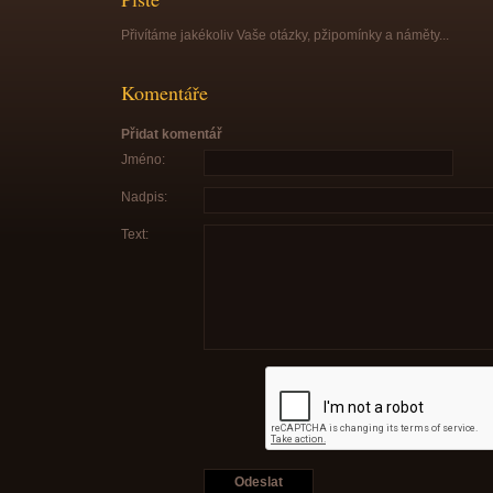
Přivítáme jakékoliv Vaše otázky, pžipomínky a náměty...
Komentáře
Přidat komentář
Jméno:
Nadpis:
Text: