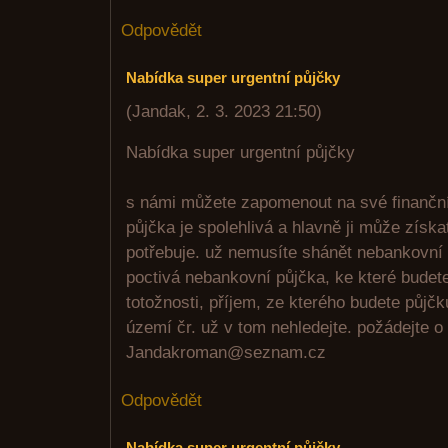
Odpovědět
Nabídka super urgentní půjčky
(
Jandak
,
2. 3. 2023
21:50
)
Nabídka super urgentní půjčky
s námi můžete zapomenout na své finančn
půjčka je spolehlivá a hlavně ji může získa
potřebuje. už nemusíte shánět nebankovní p
poctivá nebankovní půjčka, ke které budet
totožnosti, příjem, ze kterého budete půjčk
území čr. už v tom nehledejte. požádejte o 
Jandakroman@seznam.cz
Odpovědět
Nabídka super urgentní půjčky