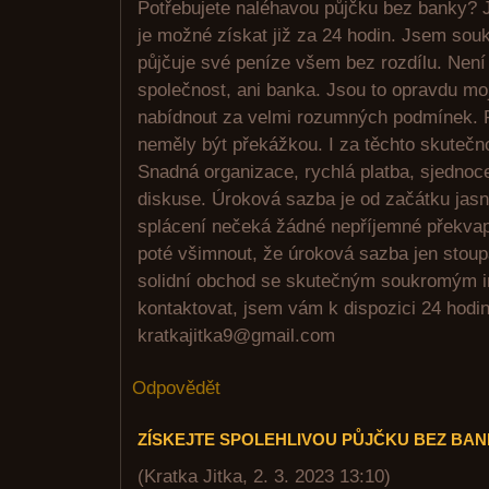
Potřebujete naléhavou půjčku bez banky? J
je možné získat již za 24 hodin. Jsem sou
půjčuje své peníze všem bez rozdílu. Není
společnost, ani banka. Jsou to opravdu mo
nabídnout za velmi rozumných podmínek. 
neměly být překážkou. I za těchto skutečn
Snadná organizace, rychlá platba, sjednoc
diskuse. Úroková sazba je od začátku jasn
splácení nečeká žádné nepříjemné překvape
poté všimnout, že úroková sazba jen stou
solidní obchod se skutečným soukromým i
kontaktovat, jsem vám k dispozici 24 hodi
kratkajitka9@gmail.com
Odpovědět
ZÍSKEJTE SPOLEHLIVOU PŮJČKU BEZ BA
(
Kratka Jitka
,
2. 3. 2023
13:10
)