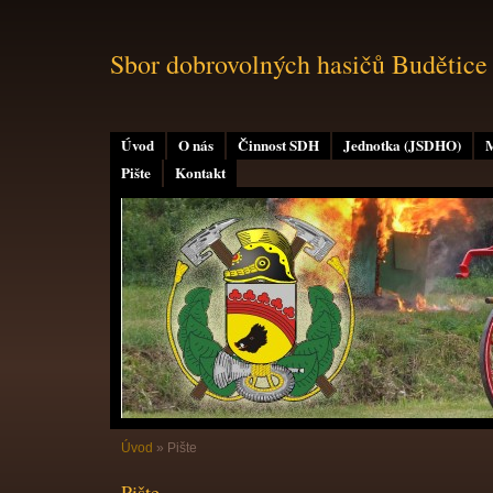
Sbor dobrovolných hasičů Budětice
Úvod
O nás
Činnost SDH
Jednotka (JSDHO)
M
Pište
Kontakt
Úvod
»
Pište
Pište