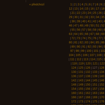
« předchozí
1
|
2
|
3
|
4
|
5
|
6
|
7
|
8
|
9
|
12
|
13
|
14
|
15
|
16
|
17
|
18
|
21
|
22
|
23
|
24
|
25
|
26
|
29
|
30
|
31
|
32
|
33
|
34
|
35
|
38
|
39
|
40
|
41
|
42
|
43
|
46
|
47
|
48
|
49
|
50
|
51
|
52
|
55
|
56
|
57
|
58
|
59
|
60
|
63
|
64
|
65
|
66
|
67
|
68
|
69
|
72
|
73
|
74
|
75
|
76
|
77
|
80
|
81
|
82
|
83
|
84
|
85
|
86
|
89
|
90
|
91
|
92
|
93
|
94
|
97
|
98
|
99
|
100
|
101
|
10
104
|
105
|
106
|
107
|
108
|
|
111
|
112
|
113
|
114
|
115
|
|
118
|
119
|
120
|
121
|
122
124
|
125
|
126
|
127
|
128
130
|
131
|
132
|
133
|
134
136
|
137
|
138
|
139
|
140
142
|
143
|
144
|
145
|
146
148
|
149
|
150
|
151
|
152
154
|
155
|
156
|
157
|
158
160
|
161
|
162
|
163
|
164
166
|
167
|
168
|
169
|
170
172
|
173
|
174
|
175
|
176