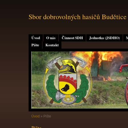
Sbor dobrovolných hasičů Budětice
Úvod
O nás
Činnost SDH
Jednotka (JSDHO)
M
Pište
Kontakt
Úvod
»
Pište
Pište