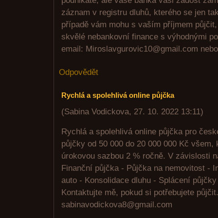
podnikáte, ale vaše banka vaši žádost zam
záznam v registru dluhů, kterého se jen t
případě vám mohu s vaším příjmem půjčit, 
skvělé nebankovní finance s výhodnými p
email: Miroslavgurovic10@gmail.com n
Odpovědět
Rychlá a spolehlivá online půjčka
(
Sabina Vodickova
,
27. 10. 2022
13:11
)
Rychlá a spolehlivá online půjčka pro čes
půjčky od 50 000 do 20 000 000 Kč všem, k
úrokovou sazbou 2 % ročně. V závislosti 
Finanční půjčka - Půjčka na nemovitost - I
auto - Konsolidace dluhu - Splácení půjčky 
Kontaktujte mě, pokud si potřebujete půjčit
sabinavodickova8@gmail.com