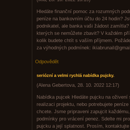
Hledáte finanční pomoc za rozumných podm
peníze na bankovním účtu do 24 hodin? J
podnikatel, ale banka vaši žádost zamítla
kterých se nemůžete zbavit? V každém příp
kolik budete chtít s vaším příjmem. Požád
za výhodných podmínek: ikiabrunail@gmai
Odpovědět
seriózní a velmi rychlá nabídka pujcky.
(
Alena Gebertova
,
28. 10. 2022
12:17
)
Nabídka pujcek Hledáte pujcku na oživení s
realizaci projektu, nebo potrebujete peníz
chcete. Jsme pripraveni zapujcit každému,
podmínky pro vrácení penez. Sdelte mi pro
pujcku a její splatnost. Prosím, kontaktujt