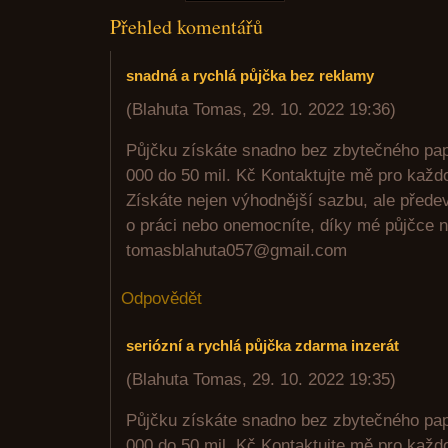
Přehled komentářů
snadná a rychlá půjčka bez reklamy
(
Blahuta Tomas
,
29. 10. 2022
19:36
)
Půjčku získáte snadno bez zbytečného pa
000 do 50 mil. Kč Kontaktujte mě pro každ
Získáte nejen výhodnější sazbu, ale předev
o práci nebo onemocníte, díky mé půjčce n
tomasblahuta057@gmail.com
Odpovědět
seriózní a rychlá půjčka zdarma inzerát
(
Blahuta Tomas
,
29. 10. 2022
19:35
)
Půjčku získáte snadno bez zbytečného pa
000 do 50 mil. Kč Kontaktujte mě pro každ