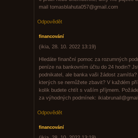
mail tomasblahuta057@gmail.com
Odpovědět
financování
(
ikia
,
28. 10. 2022
13:19
)
Hledáte finanční pomoc za rozumných podm
peníze na bankovním účtu do 24 hodin? J
podnikatel, ale banka vaši žádost zamítla
kterých se nemůžete zbavit? V každém příp
kolik budete chtít s vaším příjmem. Požád
za výhodných podmínek: ikiabrunail@gmai
Odpovědět
financování
(
ikia
,
28. 10. 2022
13:19
)