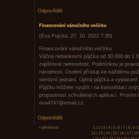
Odpovědět
Financování vánočního večírku
(
Eva Pujcka
,
27. 10. 2022
7:30
)
Financování vánočního večírku
Vážná nebankovní půjčka od 30 000 do 1 0
zajišťovat nemovitost. Podmínkou je pravi
národnost. Osobní přístup ke každému pož
seriózní jednání. Úplná půjčka a vyplacení
Půjčku můžete využít i na konsolidaci sv
propustnost schválených aplikací. Prosím 
eva4747@email.cz
Odpovědět
« předchozí
1
|
2
|
3
|
4
|
5
|
6
|
7
|
8
|
9
|
12
|
13
|
14
|
15
|
16
|
17
|
18
|
21
|
22
|
23
|
24
|
25
|
26
|