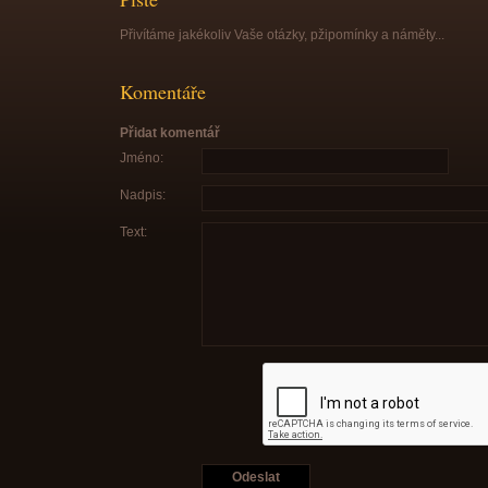
Přivítáme jakékoliv Vaše otázky, pžipomínky a náměty...
Komentáře
Přidat komentář
Jméno:
Nadpis:
Text: