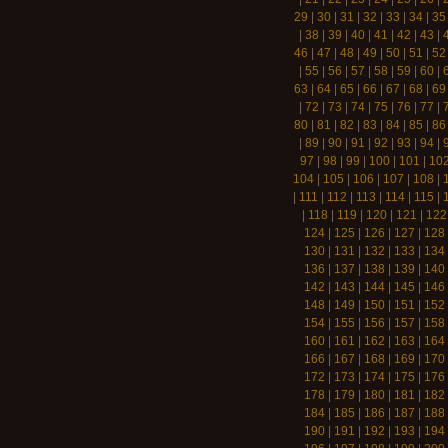
29
|
30
|
31
|
32
|
33
|
34
|
35
|
38
|
39
|
40
|
41
|
42
|
43
|
46
|
47
|
48
|
49
|
50
|
51
|
52
|
55
|
56
|
57
|
58
|
59
|
60
|
63
|
64
|
65
|
66
|
67
|
68
|
69
|
72
|
73
|
74
|
75
|
76
|
77
|
80
|
81
|
82
|
83
|
84
|
85
|
86
|
89
|
90
|
91
|
92
|
93
|
94
|
97
|
98
|
99
|
100
|
101
|
10
104
|
105
|
106
|
107
|
108
|
|
111
|
112
|
113
|
114
|
115
|
|
118
|
119
|
120
|
121
|
122
124
|
125
|
126
|
127
|
128
130
|
131
|
132
|
133
|
134
136
|
137
|
138
|
139
|
140
142
|
143
|
144
|
145
|
146
148
|
149
|
150
|
151
|
152
154
|
155
|
156
|
157
|
158
160
|
161
|
162
|
163
|
164
166
|
167
|
168
|
169
|
170
172
|
173
|
174
|
175
|
176
178
|
179
|
180
|
181
|
182
184
|
185
|
186
|
187
|
188
190
|
191
|
192
|
193
|
194