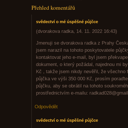
Přehled komentářů
svědectví o mé úspěšné půjčce
(
dvorakova radka
,
14. 11. 2022
16:43
)
Jmenuji se dvorakova radka z Prahy Česká 
jsem narazil na tohoto poskytovatele půjčk
kontaktovat jeho e-mail, byl jsem překvap
dokument, o který požádal, najednou mi by
Kč , takže jsem nikdy nevěřil, že všechno 
půjčka ve výši 350 000 Kč, prosím poraďt
půjčku, aby se obrátil na tohoto soukroméh
prostřednictvím e-mailu: radkad028@gmai
Odpovědět
svědectví o mé úspěšné půjčce