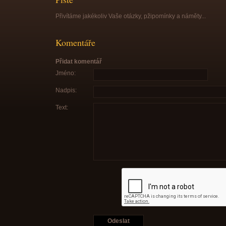
Přivítáme jakékoliv Vaše otázky, pžipomínky a náměty...
Komentáře
Přidat komentář
Jméno:
Nadpis:
Text: