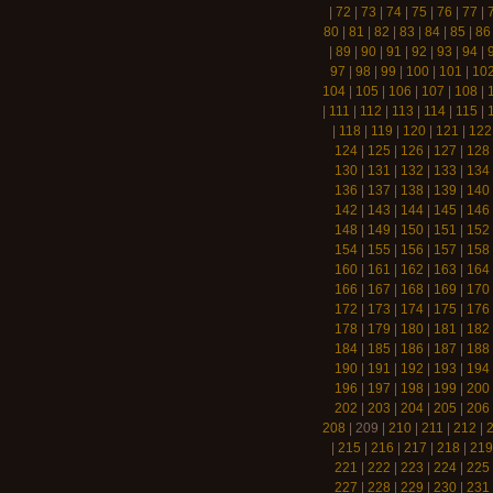
|
72
|
73
|
74
|
75
|
76
|
77
|
80
|
81
|
82
|
83
|
84
|
85
|
86
|
89
|
90
|
91
|
92
|
93
|
94
|
97
|
98
|
99
|
100
|
101
|
10
104
|
105
|
106
|
107
|
108
|
|
111
|
112
|
113
|
114
|
115
|
|
118
|
119
|
120
|
121
|
122
124
|
125
|
126
|
127
|
128
130
|
131
|
132
|
133
|
134
136
|
137
|
138
|
139
|
140
142
|
143
|
144
|
145
|
146
148
|
149
|
150
|
151
|
152
154
|
155
|
156
|
157
|
158
160
|
161
|
162
|
163
|
164
166
|
167
|
168
|
169
|
170
172
|
173
|
174
|
175
|
176
178
|
179
|
180
|
181
|
182
184
|
185
|
186
|
187
|
188
190
|
191
|
192
|
193
|
194
196
|
197
|
198
|
199
|
200
202
|
203
|
204
|
205
|
206
208
|
209
|
210
|
211
|
212
|
|
215
|
216
|
217
|
218
|
219
221
|
222
|
223
|
224
|
225
227
|
228
|
229
|
230
|
231