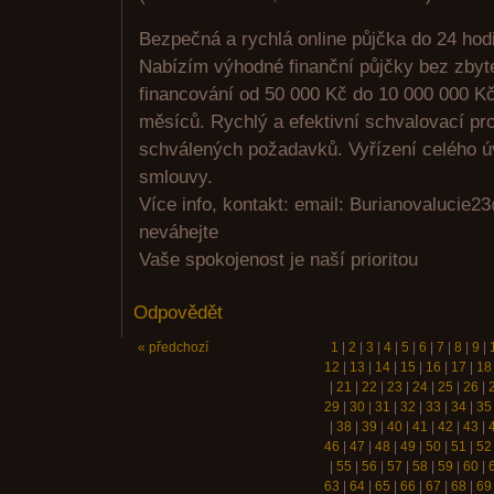
Bezpečná a rychlá online půjčka do 24 hod
Nabízím výhodné finanční půjčky bez zbyt
financování od 50 000 Kč do 10 000 000 Kč
měsíců. Rychlý a efektivní schvalovací pr
schválených požadavků. Vyřízení celého ú
smlouvy.
Více info, kontakt: email: Buri­anova­luci­
neváhejte
Vaše spokojenost je naší prioritou
Odpovědět
« předchozí
1
|
2
|
3
|
4
|
5
|
6
|
7
|
8
|
9
|
12
|
13
|
14
|
15
|
16
|
17
|
18
|
21
|
22
|
23
|
24
|
25
|
26
|
29
|
30
|
31
|
32
|
33
|
34
|
35
|
38
|
39
|
40
|
41
|
42
|
43
|
46
|
47
|
48
|
49
|
50
|
51
|
52
|
55
|
56
|
57
|
58
|
59
|
60
|
63
|
64
|
65
|
66
|
67
|
68
|
69