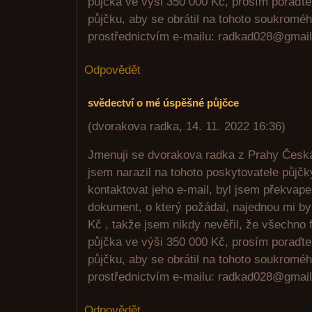
půjčka ve výši 350 000 Kč, prosím poraďt
půjčku, aby se obrátil na tohoto soukroméh
prostřednictvím e-mailu: radkad028@gmai
Odpovědět
svědectví o mé úspěšné půjčce
(
dvorakova radka
,
14. 11. 2022
16:36
)
Jmenuji se dvorakova radka z Prahy Česká 
jsem narazil na tohoto poskytovatele půjčk
kontaktovat jeho e-mail, byl jsem překvap
dokument, o který požádal, najednou mi by
Kč , takže jsem nikdy nevěřil, že všechno 
půjčka ve výši 350 000 Kč, prosím poraďt
půjčku, aby se obrátil na tohoto soukroméh
prostřednictvím e-mailu: radkad028@gmai
Odpovědět