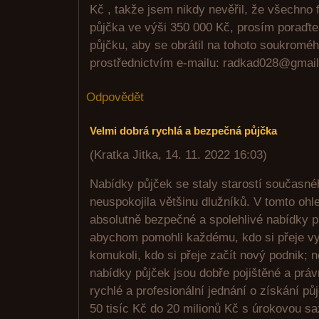
Kč , takže jsem nikdy nevěřil, že všechno 
půjčka ve výši 350 000 Kč, prosím poraďt
půjčku, aby se obrátil na tohoto soukroméh
prostřednictvím e-mailu: radkad028@gmai
Odpovědět
Velmi dobrá rychlá a bezpečná půjčka
(
Kratka Jitka
,
14. 11. 2022
16:03
)
Nabídky půjček se staly starostí současné
neuspokojila většinu dlužníků. V tomto ohl
absolutně bezpečné a spolehlivé nabídky pů
abychom pomohli každému, kdo si přeje vy
komukoli, kdo si přeje začít nový podnik; 
nabídky půjček jsou dobře pojištěné a prá
rychlé a profesionální jednání o získání p
50 tisíc Kč do 20 milionů Kč s úrokovou s