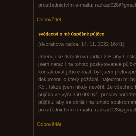
prostřednictvím e-mailu: radkad028@gmai
Odpovědět
svědectví o mé úspěšné půjčce
(
dvorakova radka
,
14. 11. 2022
16:41
)
Jmenuji se dvorakova radka z Prahy Česká 
jsem narazil na tohoto poskytovatele půjčk
kontaktovat jeho e-mail, byl jsem překvap
dokument, o který požádal, najednou mi by
Kč , takže jsem nikdy nevěřil, že všechno 
půjčka ve výši 350 000 Kč, prosím poraďt
půjčku, aby se obrátil na tohoto soukroméh
prostřednictvím e-mailu: radkad028@gmai
Odpovědět