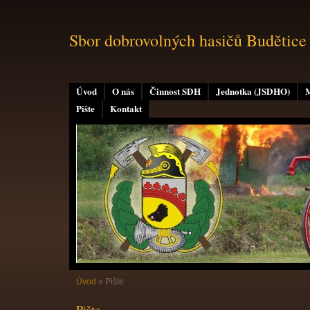
Sbor dobrovolných hasičů Budětice
Úvod
O nás
Činnost SDH
Jednotka (JSDHO)
M
Pište
Kontakt
Úvod
»
Pište
Pište