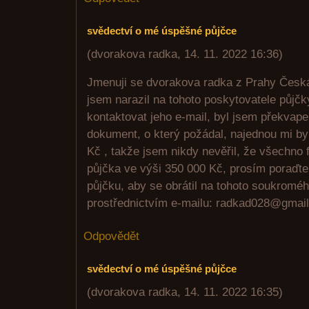
svědectví o mé úspěšné půjčce
(
dvorakova radka
,
14. 11. 2022
16:36
)
Jmenuji se dvorakova radka z Prahy Česká 
jsem narazil na tohoto poskytovatele půjčk
kontaktovat jeho e-mail, byl jsem překvap
dokument, o který požádal, najednou mi by
Kč , takže jsem nikdy nevěřil, že všechno 
půjčka ve výši 350 000 Kč, prosím poraďt
půjčku, aby se obrátil na tohoto soukroméh
prostřednictvím e-mailu: radkad028@gmai
Odpovědět
svědectví o mé úspěšné půjčce
(
dvorakova radka
,
14. 11. 2022
16:35
)