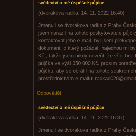
svědectví o mé úspěšné půjčce
(
dvorakova radka
,
14. 11. 2022
16:40
)
Jmenuji se dvorakova radka z Prahy Česká 
jsem narazil na tohoto poskytovatele půjčk
kontaktovat jeho e-mail, byl jsem překvap
dokument, o který požádal, najednou mi by
Kč , takže jsem nikdy nevěřil, že všechno 
půjčka ve výši 350 000 Kč, prosím poraďt
půjčku, aby se obrátil na tohoto soukroméh
prostřednictvím e-mailu: radkad028@gmai
Odpovědět
svědectví o mé úspěšné půjčce
(
dvorakova radka
,
14. 11. 2022
16:37
)
Jmenuji se dvorakova radka z Prahy Česká 