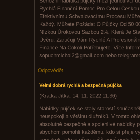
Seriózní nabídka půjčky mezi jednotlivci d
Rychlá Finanční Pomoc Pro Celou Českou
Efektivnímu Schvalovacímu Procesu Může 
Každý. Můžete Požádat O Půjčky Od 50 0
Nízkou Úrokovou Sazbou 2%, Která Je Sta
Úvěru. Zaručuji Vám Rychlé A Profesionáln
Finance Na Cokoli Potřebujete. Více Infor
sopuchmichal2@gmail.com nebo telegram
Odpovědět
Velmi dobrá rychlá a bezpečná půjčka
(
Kratka Jitka
,
14. 11. 2022
11:36
)
Nabídky půjček se staly starostí současné
neuspokojila většinu dlužníků. V tomto ohl
absolutně bezpečné a spolehlivé nabídky pů
abychom pomohli každému, kdo si přeje vy
komukoli, kdo si přeje začít nový podnik; 