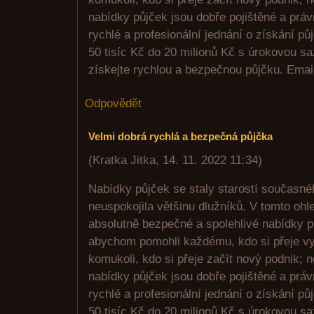
nabídky půjček jsou dobře pojištěné a prá
rychlé a profesionální jednání o získání p
50 tisíc Kč do 20 milionů Kč s úrokovou s
získejte rychlou a bezpečnou půjčku. Emai
Odpovědět
Velmi dobrá rychlá a bezpečná půjčka
(
Kratka Jitka
,
14. 11. 2022
11:34
)
Nabídky půjček se staly starostí současné
neuspokojila většinu dlužníků. V tomto ohl
absolutně bezpečné a spolehlivé nabídky pů
abychom pomohli každému, kdo si přeje vy
komukoli, kdo si přeje začít nový podnik; 
nabídky půjček jsou dobře pojištěné a prá
rychlé a profesionální jednání o získání p
50 tisíc Kč do 20 milionů Kč s úrokovou s