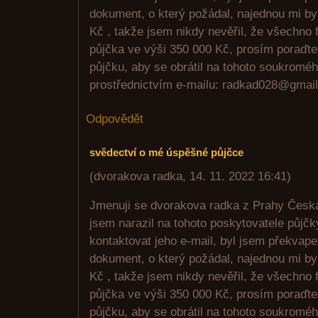
dokument, o který požádal, najednou mi by
Kč , takže jsem nikdy nevěřil, že všechno 
půjčka ve výši 350 000 Kč, prosím poraďt
půjčku, aby se obrátil na tohoto soukroméh
prostřednictvím e-mailu: radkad028@gmai
Odpovědět
svědectví o mé úspěšné půjčce
(
dvorakova radka
,
14. 11. 2022
16:41
)
Jmenuji se dvorakova radka z Prahy Česká 
jsem narazil na tohoto poskytovatele půjčk
kontaktovat jeho e-mail, byl jsem překvap
dokument, o který požádal, najednou mi by
Kč , takže jsem nikdy nevěřil, že všechno 
půjčka ve výši 350 000 Kč, prosím poraďt
půjčku, aby se obrátil na tohoto soukroméh