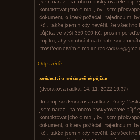
jsem narazil na tohoto poskytovatele půjčk
kontaktovat jeho e-mail, byl jsem překvap
dokument, o který požádal, najednou mi by
Kč , takže jsem nikdy nevěřil, že všechno 
půjčka ve výši 350 000 Kč, prosím poraďt
půjčku, aby se obrátil na tohoto soukroméh
prostřednictvím e-mailu: radkad028@gmai
Odpovědět
svědectví o mé úspěšné půjčce
(
dvorakova radka
,
14. 11. 2022
16:37
)
Jmenuji se dvorakova radka z Prahy Česká 
jsem narazil na tohoto poskytovatele půjčk
kontaktovat jeho e-mail, byl jsem překvap
dokument, o který požádal, najednou mi by
Kč , takže jsem nikdy nevěřil, že všechno 