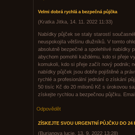
Velmi dobrá rychlá a bezpečná půjčka
(
Kratka Jitka
,
14. 11. 2022
11:33
)
Nabídky půjček se staly starostí současné
neuspokojila většinu dlužníků. V tomto ohl
absolutně bezpečné a spolehlivé nabídky pů
abychom pomohli každému, kdo si přeje vy
komukoli, kdo si přeje začít nový podnik; 
nabídky půjček jsou dobře pojištěné a prá
rychlé a profesionální jednání o získání p
50 tisíc Kč do 20 milionů Kč s úrokovou s
získejte rychlou a bezpečnou půjčku. Emai
Odpovědět
ZÍSKEJTE SVOU URGENTNÍ PŮJČKU DO 24
(
Burianova lucie
,
13. 9. 2022
13:28
)