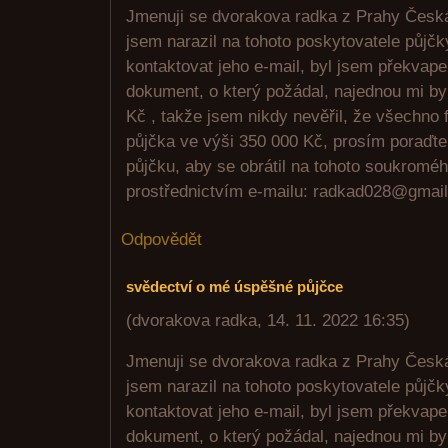
Jmenuji se dvorakova radka z Prahy Česká 
jsem narazil na tohoto poskytovatele půjčk
kontaktovat jeho e-mail, byl jsem překvap
dokument, o který požádal, najednou mi by
Kč , takže jsem nikdy nevěřil, že všechno 
půjčka ve výši 350 000 Kč, prosím poraďt
půjčku, aby se obrátil na tohoto soukroméh
prostřednictvím e-mailu: radkad028@gmai
Odpovědět
svědectví o mé úspěšné půjčce
(
dvorakova radka
,
14. 11. 2022
16:35
)
Jmenuji se dvorakova radka z Prahy Česká 
jsem narazil na tohoto poskytovatele půjčk
kontaktovat jeho e-mail, byl jsem překvap
dokument, o který požádal, najednou mi by