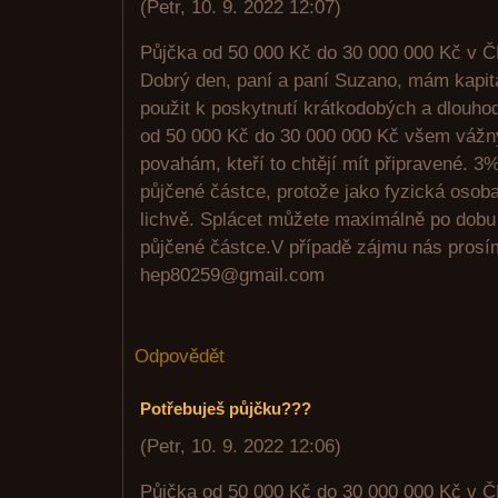
(
Petr
,
10. 9. 2022
12:07
)
Půjčka od 50 000 Kč do 30 000 000 Kč v 
Dobrý den, paní a paní Suzano, mám kapitá
použit k poskytnutí krátkodobých a dlouho
od 50 000 Kč do 30 000 000 Kč všem váž
povahám, kteří to chtějí mít připravené. 3%
půjčené částce, protože jako fyzická osob
lichvě. Splácet můžete maximálně po dobu 5
půjčené částce.V případě zájmu nás prosím
hep80259@gmail.com
Odpovědět
Potřebuješ půjčku???
(
Petr
,
10. 9. 2022
12:06
)
Půjčka od 50 000 Kč do 30 000 000 Kč v 