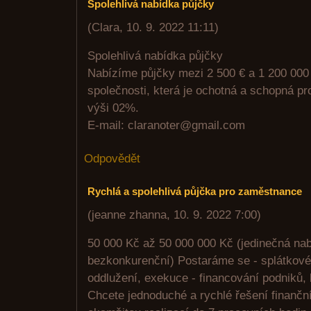
Spolehlivá nabídka půjčky
(
Clara
,
10. 9. 2022
11:11
)
Spolehlivá nabídka půjčky
Nabízíme půjčky mezi 2 500 € a 1 200 000 
společnosti, která je ochotná a schopná p
výši 02%.
E-mail: claranoter@gmail.com
Odpovědět
Rychlá a spolehlivá půjčka pro zaměstnance
(
jeanne zhanna
,
10. 9. 2022
7:00
)
50 000 Kč až 50 000 000 Kč (jedinečná na
bezkonkurenční) Postaráme se - splátkové l
oddlužení, exekuce - financování podniků,
Chcete jednoduché a rychlé řešení finanční