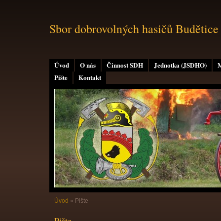
Sbor dobrovolných hasičů Budětice
Úvod
O nás
Činnost SDH
Jednotka (JSDHO)
M
Pište
Kontakt
Úvod
»
Pište
Pište