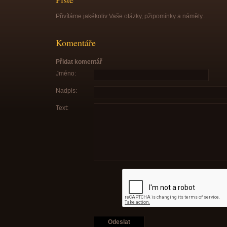
Přivítáme jakékoliv Vaše otázky, pžipomínky a náměty...
Komentáře
Přidat komentář
Jméno:
Nadpis:
Text: