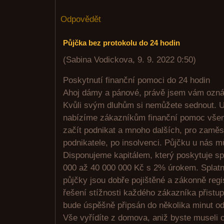
Odpovědět
Půjčka bez protokolu do 24 hodin
(
Sabina Vodickova
,
9. 9. 2022
0:50
)
Poskytnutí finanční pomoci do 24 hodin
Ahoj dámy a pánové, právě jsem vám oznám
Kvůli svým dluhům si nemůžete sednout. U
nabízíme zákazníkům finanční pomoc všem,
začít podnikat a mnoho dalších, pro zamě
podnikatele, po insolvenci. Půjčku u nás 
Disponujeme kapitálem, který poskytuje sp
000 až 40 000 000 Kč s 2% úrokem. Splat
půjčky jsou dobře pojištěné a zákonně reg
řešení stížnosti každého zákazníka přistup
bude úspěšně připsán do několika minut o
Vše vyřídíte z domova, aniž byste museli c