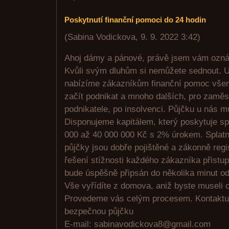
Poskytnutí finanční pomoci do 24 hodin
(
Sabina Vodickova
,
9. 9. 2022
3:42
)
Ahoj dámy a pánové, právě jsem vám oznám
Kvůli svým dluhům si nemůžete sednout. U
nabízíme zákazníkům finanční pomoc všem,
začít podnikat a mnoho dalších, pro zamě
podnikatele, po insolvenci. Půjčku u nás 
Disponujeme kapitálem, který poskytuje sp
000 až 40 000 000 Kč s 2% úrokem. Splat
půjčky jsou dobře pojištěné a zákonně reg
řešení stížnosti každého zákazníka přistup
bude úspěšně připsán do několika minut o
Vše vyřídíte z domova, aniž byste museli c
Provedeme vás celým procesem. Kontaktujt
bezpečnou půjčku
E-mail: sabinavodickova8@gmail.com