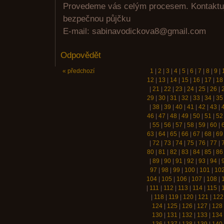
Provedeme vás celým procesem. Kontaktujt
bezpečnou půjčku
E-mail: sabinavodickova8@gmail.com
Odpovědět
« předchozí
1
|
2
|
3
|
4
|
5
|
6
|
7
|
8
|
9
|
12
|
13
|
14
|
15
|
16
|
17
|
18
|
21
|
22
|
23
|
24
|
25
|
26
|
29
|
30
|
31
|
32
|
33
|
34
|
35
|
38
|
39
|
40
|
41
|
42
|
43
|
46
|
47
|
48
|
49
|
50
|
51
|
52
|
55
|
56
|
57
|
58
|
59
|
60
|
63
|
64
|
65
|
66
|
67
|
68
|
69
|
72
|
73
|
74
|
75
|
76
|
77
|
80
|
81
|
82
|
83
|
84
|
85
|
86
|
89
|
90
|
91
|
92
|
93
|
94
|
97
|
98
|
99
|
100
|
101
|
10
104
|
105
|
106
|
107
|
108
|
|
111
|
112
|
113
|
114
|
115
|
|
118
|
119
|
120
|
121
|
122
124
|
125
|
126
|
127
|
128
130
|
131
|
132
|
133
|
134