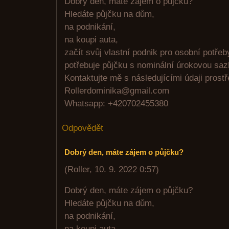
Dobrý den, máte zájem o půjčku?
Hledáte půjčku na dům,
na podnikání,
na koupi auta,
začít svůj vlastní podnik pro osobní potře
potřebuje půjčku s nominální úrokovou sa
Kontaktujte mě s následujícími údaji prost
Rollerdominika@gmail.com
Whatsapp: +420702455380
Odpovědět
Dobrý den, máte zájem o půjčku?
(
Roller
,
10. 9. 2022
0:57
)
Dobrý den, máte zájem o půjčku?
Hledáte půjčku na dům,
na podnikání,
na koupi auta,