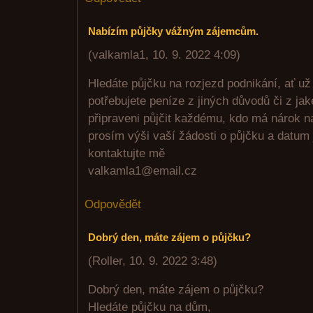
Nabízím půjčky vážným zájemcům.
(
valkamla1
,
10. 9. 2022
4:09
)
Hledáte půjčku na rozjezd podnikání, ať už 
potřebujete peníze z jiných důvodů či z ja
připraveni půjčit každému, kdo má nárok n
prosím výši vaší žádosti o půjčku a datum j
kontaktujte mě
valkamla1@email.cz
Odpovědět
Dobrý den, máte zájem o půjčku?
(
Roller
,
10. 9. 2022
3:48
)
Dobrý den, máte zájem o půjčku?
Hledáte půjčku na dům,