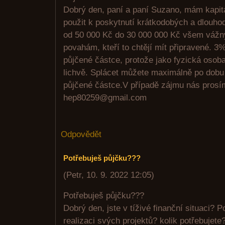
Dobrý den, paní a paní Suzano, mám kapitá
použit k poskytnutí krátkodobých a dlouho
od 50 000 Kč do 30 000 000 Kč všem váž
povahám, kteří to chtějí mít připravené. 3%
půjčené částce, protože jako fyzická osob
lichvě. Splácet můžete maximálně po dobu 5
půjčené částce.V případě zájmu nás prosím
hep80259@gmail.com
Odpovědět
Potřebuješ půjčku???
(
Petr
,
10. 9. 2022
12:05
)
Potřebuješ půjčku???
Dobrý den, jste v tíživé finanční situaci? 
realizaci svých projektů? kolik potřebujete