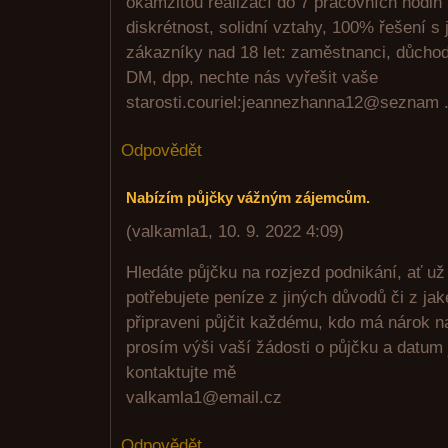
okamžitou realizací do 7 pracovních hodin
diskrétnost, solidní vztahy, 100% řešení 
zákazníky nad 18 let: zaměstnanci, důchod
DM, dpp, nechte nás vyřešit vaše
starosti.couriel:jeannezhanna12@seznam 
Odpovědět
Nabízím půjčky vážným zájemcům.
(
valkamla1
,
10. 9. 2022
4:09
)
Hledáte půjčku na rozjezd podnikání, ať už 
potřebujete peníze z jiných důvodů či z ja
připraveni půjčit každému, kdo má nárok n
prosím výši vaší žádosti o půjčku a datum j
kontaktujte mě
valkamla1@email.cz
Odpovědět