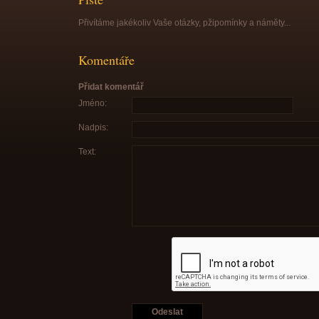
Přivítáme jakékoliv Vaše otázky, pžipomínky a náměty...
Komentáře
Přidat komentář
Jméno:
Nadpis:
Text: