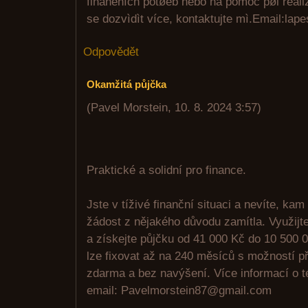
finanèních potøeb nebo na pomoc pøi realiz
se dozvìdìt více, kontaktujte mì.Email:l
Odpovědět
Okamžitá půjčka
(
Pavel Morstein
,
10. 8. 2024
3:57
)
Praktické a solidní pro finance.
Jste v tíživé finanční situaci a nevíte, kam
žádost z nějakého důvodu zamítla. Využijte 
a získejte půjčku od 41 000 Kč do 10 500 0
lze fixovat až na 240 měsíců s možností p
zdarma a bez navýšení. Více informací o 
email: Pavelmorstein87@gmail.com