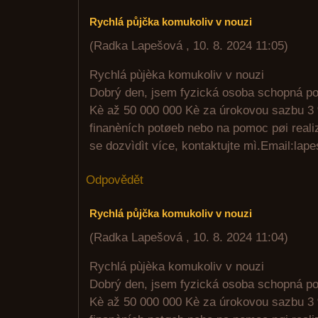
Rychlá půjčka komukoliv v nouzi
(
Radka Lapešová
,
10. 8. 2024
11:05
)
Rychlá pùjèka komukoliv v nouzi
Dobrý den, jsem fyzická osoba schopná po
Kè až 50 000 000 Kè za úrokovou sazbu 3 
finanèních potøeb nebo na pomoc pøi realiz
se dozvìdìt více, kontaktujte mì.Email:l
Odpovědět
Rychlá půjčka komukoliv v nouzi
(
Radka Lapešová
,
10. 8. 2024
11:04
)
Rychlá pùjèka komukoliv v nouzi
Dobrý den, jsem fyzická osoba schopná po
Kè až 50 000 000 Kè za úrokovou sazbu 3 