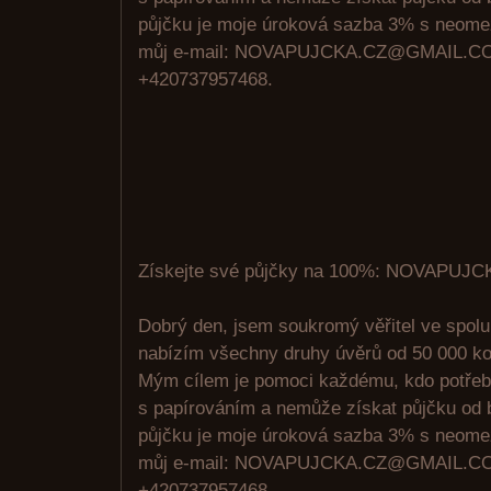
půjčku je moje úroková sazba 3% s neome
můj e-mail: NOVAPUJCKA.CZ@GMAIL.CO
+420737957468.
Získejte své půjčky na 100%: NOVAPU
Dobrý den, jsem soukromý věřitel ve spolu
nabízím všechny druhy úvěrů od 50 000 ko
Mým cílem je pomoci každému, kdo potřeb
s papírováním a nemůže získat půjčku od 
půjčku je moje úroková sazba 3% s neome
můj e-mail: NOVAPUJCKA.CZ@GMAIL.CO
+420737957468.