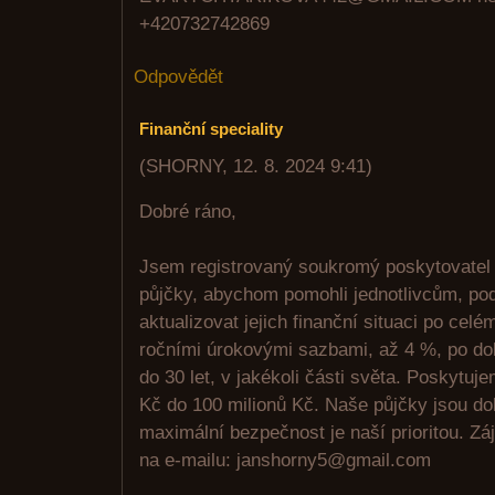
+420732742869
Odpovědět
Finanční speciality
(
SHORNY
,
12. 8. 2024
9:41
)
Dobré ráno,
Jsem registrovaný soukromý poskytovatel
půjčky, abychom pomohli jednotlivcům, p
aktualizovat jejich finanční situaci po cel
ročními úrokovými sazbami, až 4 %, po do
do 30 let, v jakékoli části světa. Poskytu
Kč do 100 milionů Kč. Naše půjčky jsou dob
maximální bezpečnost je naší prioritou. Zá
na e-mailu: janshorny5@gmail.com