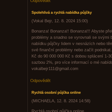
Odpovědět
Spolehlivá a rychlá nabídka půjčky
(
Vokal Bejr
,
12. 8. 2024
15:00
)
Bonanza! Bonanza!! Bonanza!!! Abyste přek
problémy a snadno se vyrovnali se svými b
nabídku půjčky lidem v nesnázích nebo těm,
své finanční problémy nebo začít podnikat
Kč do 90 000 000 Kč s dobou splácení 1-30
sazbou 2%, pro více informací o mé nabídc
vokalbejr111@gmail.com
Odpovědět
Rychlá osobní půjčka online
(
MICHAELA
,
12. 8. 2024
14:58
)
Rychlá osobní půjčka online