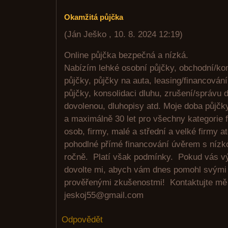
Okamžitá půjčka
(
Ján Ješko
,
10. 8. 2024
12:19
)
Online půjčka bezpečná a nízká.
Nabízím lehké osobní půjčky, obchodní/ko
půjčky, půjčky na auta, leasing/financován
půjčky, konsolidaci dluhu, zrušení/správu d
dovolenou, dluhopisy atd. Moje doba půjčk
a maximálně 30 let pro všechny kategorie 
osob, firmy, malé a střední a velké firmy atd
pohodlné přímé financování úvěrem s níz
ročně. Platí však podmínky. Pokud vás vý
dovolte mi, abych vám dnes pomohl svými
prověřenými zkušenostmi! Kontaktujte mě 
jeskoj55@gmail.com
Odpovědět