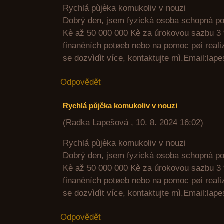
Rychlá pùjèka komukoliv v nouzi
Dobrý den, jsem fyzická osoba schopná po
Kè až 50 000 000 Kè za úrokovou sazbu 3 
finanèních potøeb nebo na pomoc pøi realiz
se dozvìdìt více, kontaktujte mì.Email:l
Odpovědět
Rychlá půjčka komukoliv v nouzi
(
Radka Lapešová
,
10. 8. 2024
16:02
)
Rychlá pùjèka komukoliv v nouzi
Dobrý den, jsem fyzická osoba schopná po
Kè až 50 000 000 Kè za úrokovou sazbu 3 
finanèních potøeb nebo na pomoc pøi realiz
se dozvìdìt více, kontaktujte mì.Email:l
Odpovědět