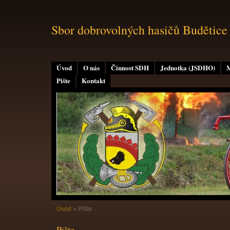
Sbor dobrovolných hasičů Budětice
Úvod
O nás
Činnost SDH
Jednotka (JSDHO)
M
Pište
Kontakt
Úvod
»
Pište
Pište