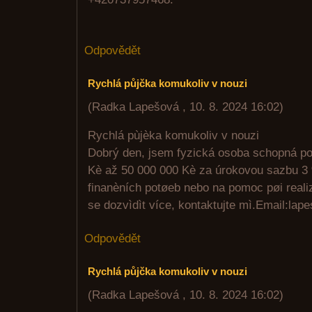
Odpovědět
Rychlá půjčka komukoliv v nouzi
(
Radka Lapešová
,
10. 8. 2024
16:02
)
Rychlá pùjèka komukoliv v nouzi
Dobrý den, jsem fyzická osoba schopná po
Kè až 50 000 000 Kè za úrokovou sazbu 3 
finanèních potøeb nebo na pomoc pøi realiz
se dozvìdìt více, kontaktujte mì.Email:l
Odpovědět
Rychlá půjčka komukoliv v nouzi
(
Radka Lapešová
,
10. 8. 2024
16:02
)