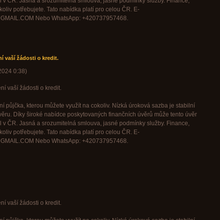
l v ČR. Jasná a srozumitelná smlouva, jasné podmínky služby. Finance,
oliv potřebujete. Tato nabídka platí pro celou ČR. E-
GMAIL.COM Nebo WhatsApp: +420737957468.
 vaší žádosti o kredit.
 2024
0:38
)
í vaší žádosti o kredit.
í půjčka, kterou můžete využít na cokoliv. Nízká úroková sazba je stabilní
věru. Díky široké nabídce poskytovaných finančních úvěrů může tento úvěr
l v ČR. Jasná a srozumitelná smlouva, jasné podmínky služby. Finance,
oliv potřebujete. Tato nabídka platí pro celou ČR. E-
GMAIL.COM Nebo WhatsApp: +420737957468.
í vaší žádosti o kredit.