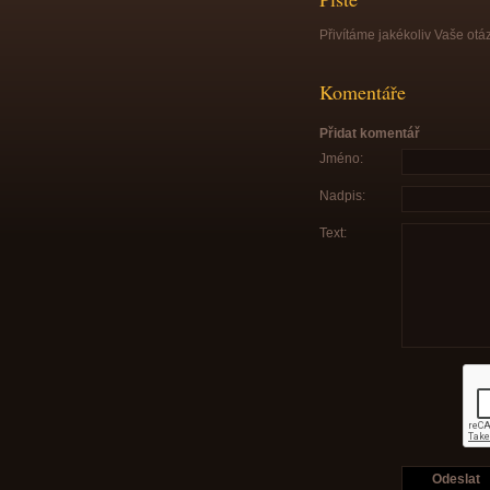
Přivítáme jakékoliv Vaše otá
Komentáře
Přidat komentář
Jméno:
Nadpis:
Text: