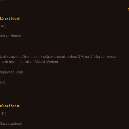
ků za žádost!
:42
)
tků za žádost!
žete využít našich nabídek půjček s roční sazbou 3 % na částku v rozmezí
 a to bez poplatků za žádost předem.
groupe@aol.com
6 92
ků za žádost!
:41
)
tků za žádost!