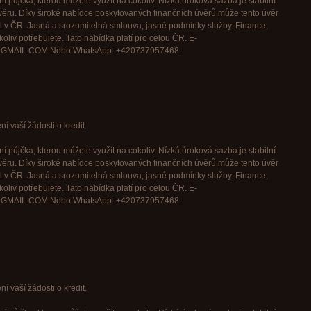
í půjčka, kterou můžete využít na cokoliv. Nízká úroková sazba je stabilní
věru. Díky široké nabídce poskytovaných finančních úvěrů může tento úvěr
l v ČR. Jasná a srozumitelná smlouva, jasné podmínky služby. Finance,
oliv potřebujete. Tato nabídka platí pro celou ČR. E-
GMAIL.COM Nebo WhatsApp: +420737957468.
í vaší žádosti o kredit.
í půjčka, kterou můžete využít na cokoliv. Nízká úroková sazba je stabilní
věru. Díky široké nabídce poskytovaných finančních úvěrů může tento úvěr
l v ČR. Jasná a srozumitelná smlouva, jasné podmínky služby. Finance,
oliv potřebujete. Tato nabídka platí pro celou ČR. E-
GMAIL.COM Nebo WhatsApp: +420737957468.
í vaší žádosti o kredit.