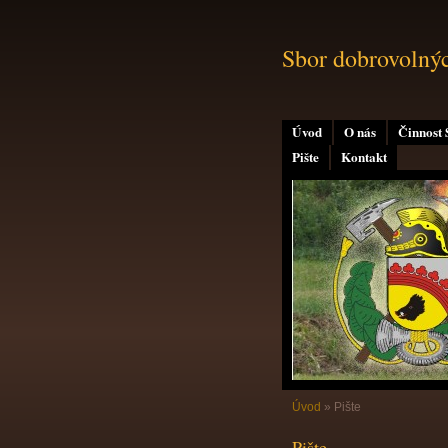
Sbor dobrovolný
Úvod
O nás
Činnost
Pište
Kontakt
Úvod
»
Pište
Pište