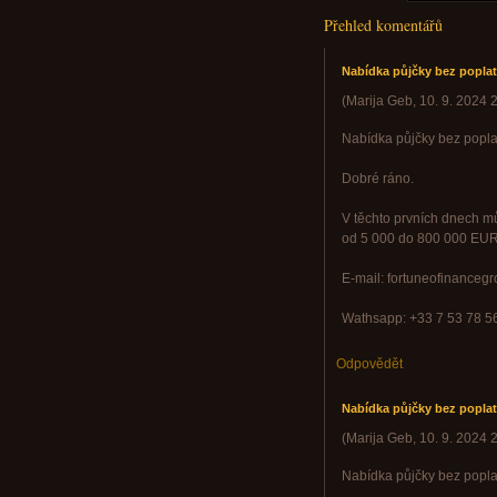
Přehled komentářů
Nabídka půjčky bez poplat
(
Marija Geb
,
10. 9. 2024
2
Nabídka půjčky bez popla
Dobré ráno.
V těchto prvních dnech mů
od 5 000 do 800 000 EUR,
E-mail: fortuneofinance
Wathsapp: +33 7 53 78 5
Odpovědět
Nabídka půjčky bez poplat
(
Marija Geb
,
10. 9. 2024
2
Nabídka půjčky bez popla