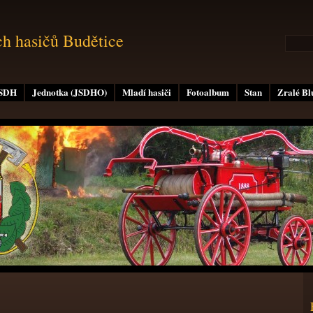
ch hasičů Budětice
 SDH
Jednotka (JSDHO)
Mladí hasiči
Fotoalbum
Stan
Zralé B