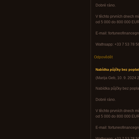
Dobré ráno.
V těchto prvních dnech mů
od 5 000 do 800 000 EUR,
E-mail: fortuneofinance
Wathsapp: +33 7 53 78 5
Odpovědět
Nabídka půjčky bez poplat
(
Marija Geb
,
10. 9. 2024
2
Nabídka půjčky bez popla
Dobré ráno.
V těchto prvních dnech mů
od 5 000 do 800 000 EUR,
E-mail: fortuneofinance
Wathsapp: +33 7 53 78 5