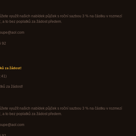
žete využít našich nabídek půjček s roční sazbou 3 % na částku v rozmezí
Tvorba webových stráne
 a to bez poplatků za žádost předem.
groupe@aol.com
6 92
ků za žádost!
:41
)
tků za žádost!
žete využít našich nabídek půjček s roční sazbou 3 % na částku v rozmezí
 a to bez poplatků za žádost předem.
groupe@aol.com
6 92