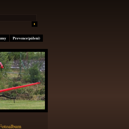
lumy
Prevence(pálení)
Fotoalbum