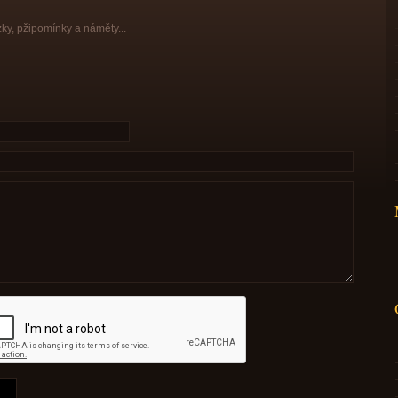
zky, pžipomínky a náměty...