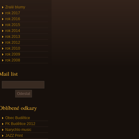
Zralé blumy
rok 2017
rok 2016
rok 2015
rok 2014
rok 2013
rok 2012
rok 2010
rok 2009
rok 2008
Mail list
Oblíbené odkazy
Obec Budětice
FK Budětice 2012
Narychlo music
JAZZ Print