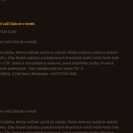
 vaší žádosti o kredit.
 2024
0:38
)
í vaší žádosti o kredit.
í půjčka, kterou můžete využít na cokoliv. Nízká úroková sazba je stabilní
věru. Díky široké nabídce poskytovaných finančních úvěrů může tento úvěr
l v ČR. Jasná a srozumitelná smlouva, jasné podmínky služby. Finance,
oliv potřebujete. Tato nabídka platí pro celou ČR. E-
GMAIL.COM Nebo WhatsApp: +420737957468.
í vaší žádosti o kredit.
í půjčka, kterou můžete využít na cokoliv. Nízká úroková sazba je stabilní
věru. Díky široké nabídce poskytovaných finančních úvěrů může tento úvěr
l v ČR. Jasná a srozumitelná smlouva, jasné podmínky služby. Finance,