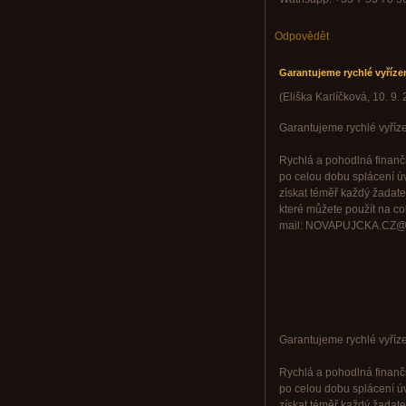
Odpovědět
Garantujeme rychlé vyřízení
(
Eliška Karlíčková
,
10. 9.
Garantujeme rychlé vyřízen
Rychlá a pohodlná finančn
po celou dobu splácení ú
získat téměř každý žadate
které můžete použít na cok
mail: NOVAPUJCKA.CZ@
Garantujeme rychlé vyřízen
Rychlá a pohodlná finančn
po celou dobu splácení ú
získat téměř každý žadate