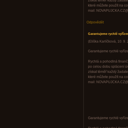
získat téměř každý žadate
které můžete použít na cok
mail: NOVAPUJCKA.CZ@
Odpovědět
Garantujeme rychlé vyřízení
(
Eliška Karlíčková
,
10. 9.
Garantujeme rychlé vyřízen
Rychlá a pohodlná finančn
po celou dobu splácení ú
získat téměř každý žadate
které můžete použít na cok
mail: NOVAPUJCKA.CZ@
Garantujeme rychlé vyřízen