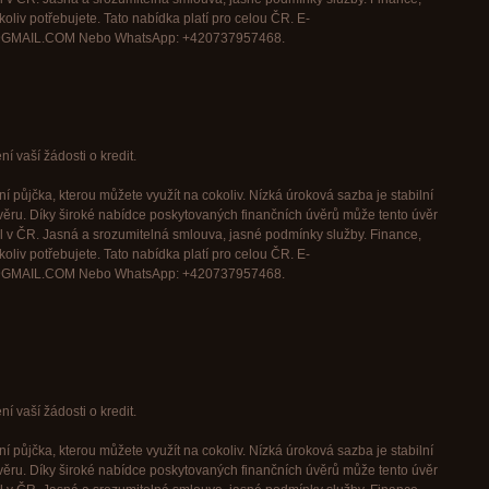
oliv potřebujete. Tato nabídka platí pro celou ČR. E-
GMAIL.COM Nebo WhatsApp: +420737957468.
í vaší žádosti o kredit.
í půjčka, kterou můžete využít na cokoliv. Nízká úroková sazba je stabilní
věru. Díky široké nabídce poskytovaných finančních úvěrů může tento úvěr
l v ČR. Jasná a srozumitelná smlouva, jasné podmínky služby. Finance,
oliv potřebujete. Tato nabídka platí pro celou ČR. E-
GMAIL.COM Nebo WhatsApp: +420737957468.
í vaší žádosti o kredit.
í půjčka, kterou můžete využít na cokoliv. Nízká úroková sazba je stabilní
věru. Díky široké nabídce poskytovaných finančních úvěrů může tento úvěr