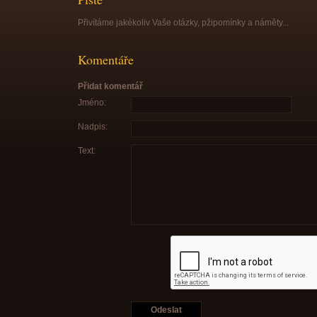
Přivítáme jakékoliv Vaše otázky, pžipomínky a náměty...
Komentáře
Přidat komentář
Jméno:
Nadpis:
Text: