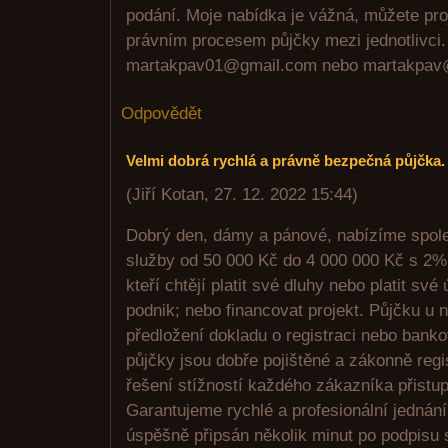
podání. Moje nabídka je vážná, můžete proj
právním procesem půjčky mezi jednotlivci.
martakpav01@gmail.com nebo martakpav
Odpovědět
Velmi dobrá rychlá a právně bezpečná půjčka.
(
Jiří Kotan
,
27. 12. 2022
15:44
)
Dobrý den, dámy a pánové, nabízíme spol
služby od 50 000 Kč do 4 000 000 Kč s 2% 
kteří chtějí platit své dluhy nebo platit své
podnik; nebo financovat projekt. Půjčku u 
předložení dokladu o registraci nebo bank
půjčky jsou dobře pojištěné a zákonně reg
řešení stížností každého zákazníka přistup
Garantujeme rychlé a profesionální jednán
úspěšně připsán několik minut po podpisu