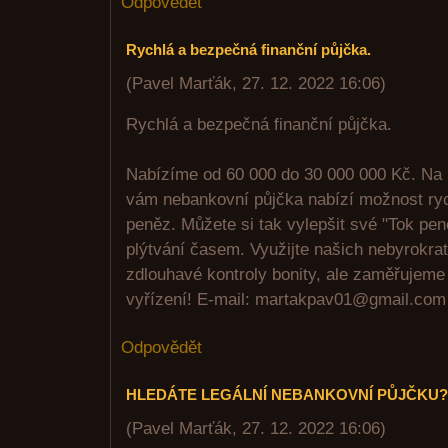
Odpovědět
Rychlá a bezpečná finanční půjčka.
(
Pavel Marťák
,
27. 12. 2022
16:06
)
Rychlá a bezpečná finanční půjčka.
Nabízíme od 60 000 do 30 000 000 Kč. Na 
vám nebankovní půjčka nabízí možnost ry
peněz. Můžete si tak vylepšit své "Tok peně
plýtvání časem. Využijte našich nebyrokra
zdlouhavé kontroly bonity, ale zaměřujeme
vyřízení! E-mail: martakpav01@gmail.co
Odpovědět
HLEDÁTE LEGÁLNÍ NEBANKOVNÍ PŮJČKU?
(
Pavel Marťák
,
27. 12. 2022
16:06
)