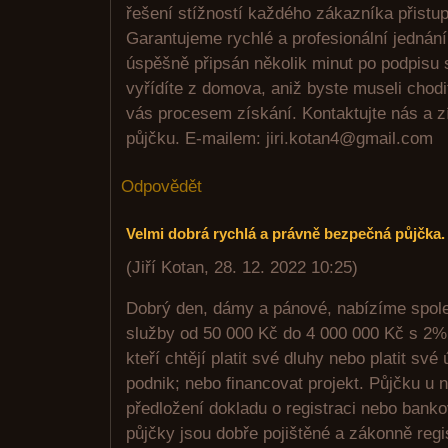
řešení stížností každého zákazníka přistup
Garantujeme rychlé a profesionální jednán
úspěšně připsán několik minut po podpisu
vyřídíte z domova, aniž byste museli chod
vás procesem získání. Kontaktujte nás a z
půjčku. E-mailem: jiri.kotan4@gmail.com
Odpovědět
Velmi dobrá rychlá a právně bezpečná půjčka.
(
Jiří Kotan
,
28. 12. 2022
10:25
)
Dobrý den, dámy a pánové, nabízíme spol
služby od 50 000 Kč do 4 000 000 Kč s 2% 
kteří chtějí platit své dluhy nebo platit své
podnik; nebo financovat projekt. Půjčku u 
předložení dokladu o registraci nebo bank
půjčky jsou dobře pojištěné a zákonně reg