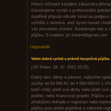
řešení stížností každého zákazníka přistup
Garantujeme rychlé a profesionální jednán
úspěšně připsán několik minut po podpisu
vyřídíte z domova, aniž byste museli chod
vás procesem získání. Kontaktujte nás a z
půjčku. E-mailem: jiri.kotan4@gmail.com
Odpovědět
Velmi dobrá rychlá a právně bezpečná půjčka.
(
Jiří Kotan
,
28. 12. 2022
10:25
)
Dobrý den, dámy a pánové, nabízíme spol
služby od 50 000 Kč do 4 000 000 Kč s 2% 
kteří chtějí platit své dluhy nebo platit své
podnik; nebo financovat projekt. Půjčku u 
předložení dokladu o registraci nebo bank
půjčky jsou dobře pojištěné a zákonně reg