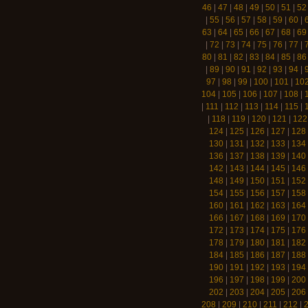
46
|
47
|
48
|
49
|
50
|
51
|
52
|
55
|
56
|
57
|
58
|
59
|
60
|
63
|
64
|
65
|
66
|
67
|
68
|
69
|
72
|
73
|
74
|
75
|
76
|
77
|
80
|
81
|
82
|
83
|
84
|
85
|
86
|
89
|
90
|
91
|
92
|
93
|
94
|
97
|
98
|
99
|
100
|
101
|
10
104
|
105
|
106
|
107
|
108
|
|
111
|
112
|
113
|
114
|
115
|
|
118
|
119
|
120
|
121
|
122
124
|
125
|
126
|
127
|
128
130
|
131
|
132
|
133
|
134
136
|
137
|
138
|
139
|
140
142
|
143
|
144
|
145
|
146
148
|
149
|
150
|
151
|
152
154
|
155
|
156
|
157
|
158
160
|
161
|
162
|
163
|
164
166
|
167
|
168
|
169
|
170
172
|
173
|
174
|
175
|
176
178
|
179
|
180
|
181
|
182
184
|
185
|
186
|
187
|
188
190
|
191
|
192
|
193
|
194
196
|
197
|
198
|
199
|
200
202
|
203
|
204
|
205
|
206
208
|
209
|
210
|
211
|
212
|