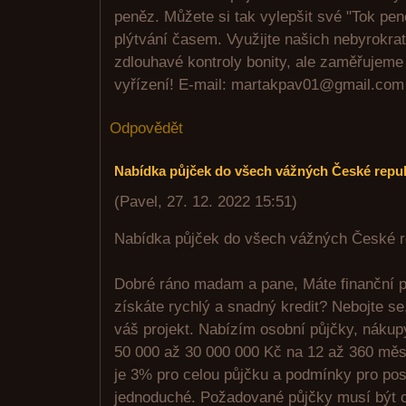
peněz. Můžete si tak vylepšit své "Tok peně
plýtvání časem. Využijte našich nebyrokra
zdlouhavé kontroly bonity, ale zaměřujeme
vyřízení! E-mail: martakpav01@gmail.co
Odpovědět
Nabídka půjček do všech vážných České repub
(
Pavel
,
27. 12. 2022
15:51
)
Nabídka půjček do všech vážných České r
Dobré ráno madam a pane, Máte finanční p
získáte rychlý a snadný kredit? Nebojte se
váš projekt. Nabízím osobní půjčky, nákup
50 000 až 30 000 000 Kč na 12 až 360 mě
je 3% pro celou půjčku a podmínky pro pos
jednoduché. Požadované půjčky musí být o