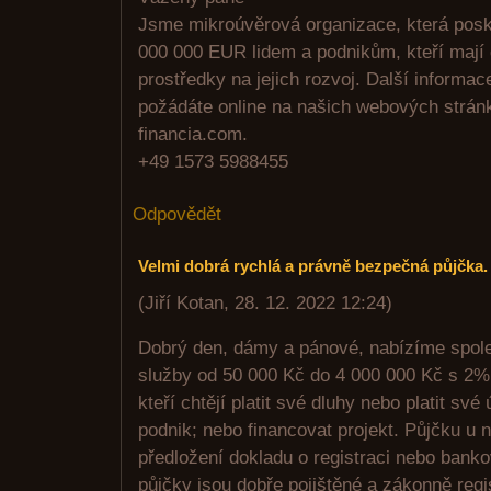
Jsme mikroúvěrová organizace, která posk
000 000 EUR lidem a podnikům, kteří mají 
prostředky na jejich rozvoj. Další informac
požádáte online na našich webových stránk
financia.com.
+49 1573 5988455
Odpovědět
Velmi dobrá rychlá a právně bezpečná půjčka.
(
Jiří Kotan
,
28. 12. 2022
12:24
)
Dobrý den, dámy a pánové, nabízíme spol
služby od 50 000 Kč do 4 000 000 Kč s 2% 
kteří chtějí platit své dluhy nebo platit své
podnik; nebo financovat projekt. Půjčku u 
předložení dokladu o registraci nebo bank
půjčky jsou dobře pojištěné a zákonně reg