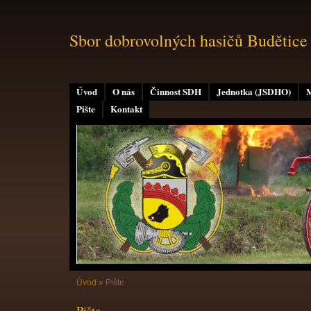
Sbor dobrovolných hasičů Budětice
Úvod
O nás
Činnost SDH
Jednotka (JSDHO)
M
Pište
Kontakt
Úvod
»
Pište
Pište