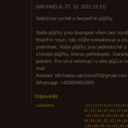
(
MICHAELA
,
27. 12. 2022
13:17
)
Nabízíme rychlé a bezpečné půjčky.
Naše půjčky jsou dostupné všem bez rozdíl
finanční nouzi, nás může kontaktovat a zí
podmínek. Naše půjčky jsou jednoduché a r
získejte půjčku, kterou potřebujete. Garant
jednání. Pro více informací o této půjčce n
mail
Kontakt: Michaela.rojickova55@gmail.com
Whatsapp: +420604651865
Odpovědět
« předchozí
1
|
2
|
3
|
4
|
5
|
6
|
7
|
8
|
9
|
12
|
13
|
14
|
15
|
16
|
17
|
18
|
21
|
22
|
23
|
24
|
25
|
26
|
29
|
30
|
31
|
32
|
33
|
34
|
35
|
38
|
39
|
40
|
41
|
42
|
43
|