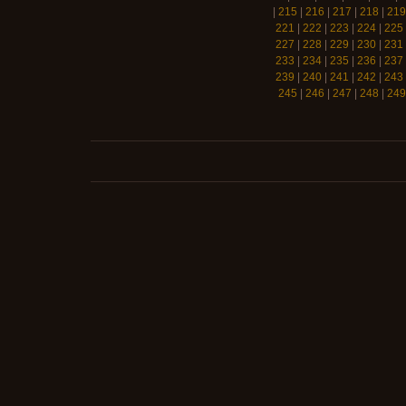
|
215
|
216
|
217
|
218
|
219
221
|
222
|
223
|
224
|
225
227
|
228
|
229
|
230
|
231
233
|
234
|
235
|
236
|
237
239
|
240
|
241
|
242
|
243
245
|
246
|
247
|
248
|
249