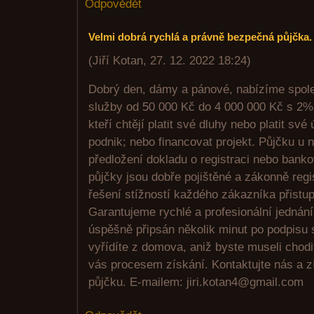
Odpovědět
Velmi dobrá rychlá a právně bezpečná půjčka.
(
Jiří Kotan
,
27. 12. 2022
18:24
)
Dobrý den, dámy a pánové, nabízíme spol
služby od 50 000 Kč do 4 000 000 Kč s 2% 
kteří chtějí platit své dluhy nebo platit své
podnik; nebo financovat projekt. Půjčku u 
předložení dokladu o registraci nebo bank
půjčky jsou dobře pojištěné a zákonně reg
řešení stížností každého zákazníka přistup
Garantujeme rychlé a profesionální jednán
úspěšně připsán několik minut po podpisu
vyřídíte z domova, aniž byste museli chod
vás procesem získání. Kontaktujte nás a z
půjčku. E-mailem: jiri.kotan4@gmail.com