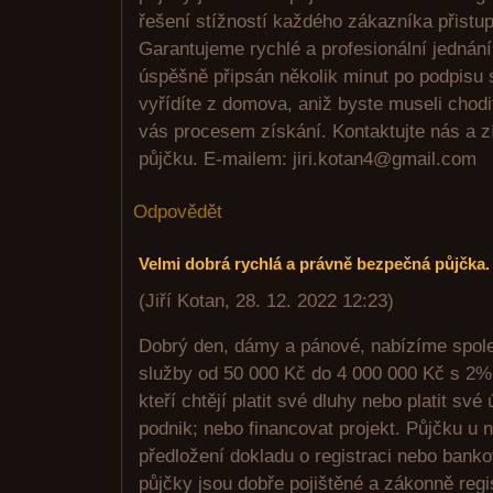
řešení stížností každého zákazníka přistup
Garantujeme rychlé a profesionální jednán
úspěšně připsán několik minut po podpisu
vyřídíte z domova, aniž byste museli chod
vás procesem získání. Kontaktujte nás a z
půjčku. E-mailem: jiri.kotan4@gmail.com
Odpovědět
Velmi dobrá rychlá a právně bezpečná půjčka.
(
Jiří Kotan
,
28. 12. 2022
12:23
)
Dobrý den, dámy a pánové, nabízíme spol
služby od 50 000 Kč do 4 000 000 Kč s 2% 
kteří chtějí platit své dluhy nebo platit své
podnik; nebo financovat projekt. Půjčku u 
předložení dokladu o registraci nebo bank
půjčky jsou dobře pojištěné a zákonně reg