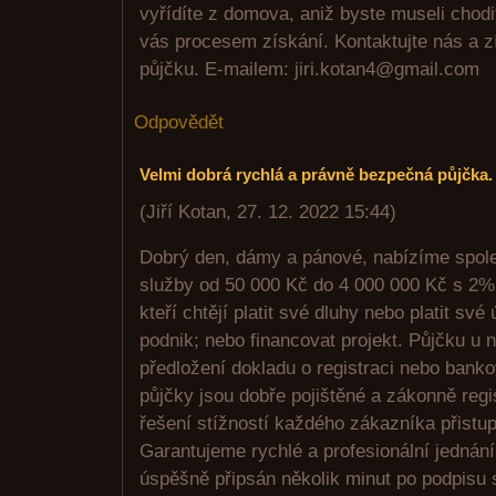
vyřídíte z domova, aniž byste museli chod
vás procesem získání. Kontaktujte nás a z
půjčku. E-mailem: jiri.kotan4@gmail.com
Odpovědět
Velmi dobrá rychlá a právně bezpečná půjčka.
(
Jiří Kotan
,
27. 12. 2022
15:44
)
Dobrý den, dámy a pánové, nabízíme spol
služby od 50 000 Kč do 4 000 000 Kč s 2% 
kteří chtějí platit své dluhy nebo platit své
podnik; nebo financovat projekt. Půjčku u 
předložení dokladu o registraci nebo bank
půjčky jsou dobře pojištěné a zákonně reg
řešení stížností každého zákazníka přistup
Garantujeme rychlé a profesionální jednán
úspěšně připsán několik minut po podpisu