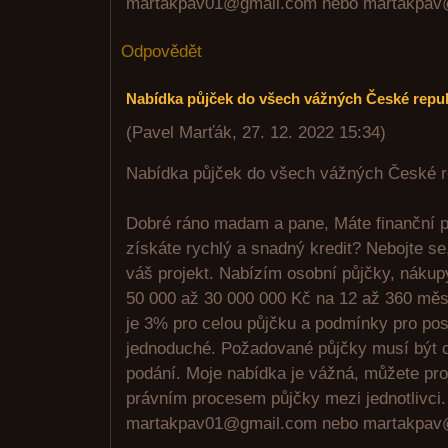
martakpav01@gmail.com nebo martakpav
Odpovědět
Nabídka půjček do všech vážných České repub
(
Pavel Marťák
,
27. 12. 2022
15:34
)
Nabídka půjček do všech vážných České r
Dobré ráno madam a pane, Máte finanční p
získáte rychlý a snadný kredit? Nebojte se
váš projekt. Nabízím osobní půjčky, nákup
50 000 až 30 000 000 Kč na 12 až 360 mě
je 3% pro celou půjčku a podmínky pro pos
jednoduché. Požadované půjčky musí být o
podání. Moje nabídka je vážná, můžete proj
právním procesem půjčky mezi jednotlivci.
martakpav01@gmail.com nebo martakpav