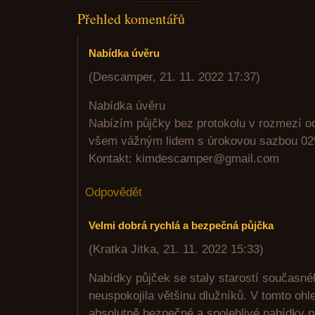
Přehled komentářů
Nabídka úvěru
(
Descamper
,
21. 11. 2022
17:37
)
Nabídka úvěru
Nabízím půjčky bez protokolu v rozmezí o
všem vážným lidem s úrokovou sazbou 02
Kontakt: kimdescamper@gmail.com
Odpovědět
Velmi dobrá rychlá a bezpečná půjčka
(
Kratka Jitka
,
21. 11. 2022
15:33
)
Nabídky půjček se staly starostí současné
neuspokojila většinu dlužníků. V tomto ohl
absolutně bezpečné a spolehlivé nabídky pů