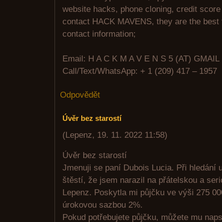
website hacks, phone cloning, credit scor
contact HACK MAVENS, they are the best fo
contact information;
Email: H A C K M A V E N S 5 (AT) GMA
Call/Text/WhatsApp: + 1 (209) 417 – 1957
Odpovědět
Úvěr bez starostí
(
Lepenz
,
19. 11. 2022
11:58
)
Úvěr bez starostí
Jmenuji se paní Dubois Lucia. Při hledání 
štěstí, že jsem narazil na přátelskou a ser
Lepenz. Poskytla mi půjčku ve výši 275 0
úrokovou sazbou 2%.
Pokud potřebujete půjčku, můžete mu naps