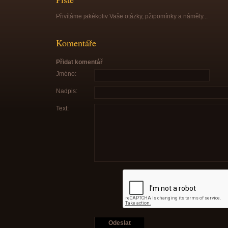
Přivítáme jakékoliv Vaše otázky, pžipomínky a náměty...
Komentáře
Přidat komentář
Jméno:
Nadpis:
Text: