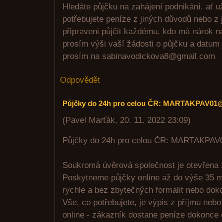
Hledáte půjčku na zahájení podnikání, ať už
potřebujete peníze z jiných důvodů nebo z
připraveni půjčit každému, kdo má nárok n
prosím výši vaší žádosti o půjčku a datum j
prosím na sabinavodickova8@gmail.com
Odpovědět
Půjčky do 24h pro celou ČR: MARTAKPAV0
(
Pavel Marťák
,
20. 11. 2022
23:09
)
Půjčky do 24h pro celou ČR: MARTAKP
Soukromá úvěrová společnost je otevřena 2
Poskytneme půjčky online až do výše 35 m
rychle a bez zbytečných formalit nebo do
Vše, co potřebujete, je výpis z příjmu nebo
online - zákazník dostane peníze dokonce 