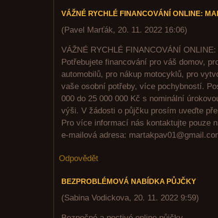
VÁŽNÉ RYCHLÉ FINANCOVÁNÍ ONLINE: M
(
Pavel Marťák
,
20. 11. 2022
16:06
)
VÁŽNÉ RYCHLÉ FINANCOVÁNÍ ONLINE
Potřebujete financování pro váš domov, pr
automobilů, pro nákup motocyklů, pro vytvo
vaše osobní potřeby, více pochybností. Po
000 do 25 000 000 Kč s nominální úrokov
výši. V žádosti o půjčku prosím uveďte přes
Pro více informací nás kontaktujte pouze 
e-mailová adresa: martakpav01@gmail.c
Odpovědět
BEZPROBLÉMOVÁ NABÍDKA PŮJČKY
(
Sabina Vodickova
,
20. 11. 2022
9:59
)
Bezpečné a poctivé online půjčky