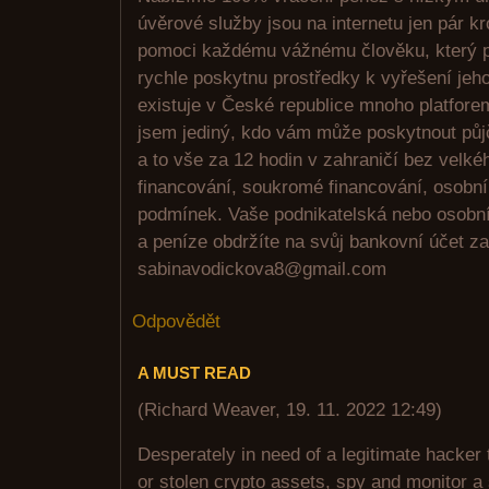
úvěrové služby jsou na internetu jen pár k
pomoci každému vážnému člověku, který po
rychle poskytnu prostředky k vyřešení je
existuje v České republice mnoho platfor
jsem jediný, kdo vám může poskytnout půj
a to vše za 12 hodin v zahraničí bez velk
financování, soukromé financování, osobní 
podmínek. Vaše podnikatelská nebo osobní
a peníze obdržíte na svůj bankovní účet z
sabinavodickova8@gmail.com
Odpovědět
A MUST READ
(
Richard Weaver
,
19. 11. 2022
12:49
)
Desperately in need of a legitimate hacker 
or stolen crypto assets, spy and monitor a