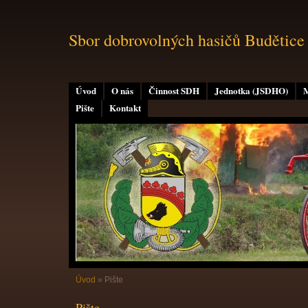
Sbor dobrovolných hasičů Budětice
Úvod
O nás
Činnost SDH
Jednotka (JSDHO)
M
Pište
Kontakt
Úvod
»
Pište
Pište