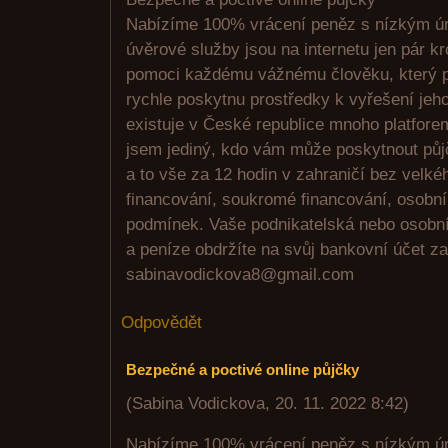
Nabízíme 100% vrácení peněz s nízkým úr
úvěrové služby jsou na internetu jen pár k
pomoci každému vážnému člověku, který po
rychle poskytnu prostředky k vyřešení je
existuje v České republice mnoho platfor
jsem jediný, kdo vám může poskytnout půj
a to vše za 12 hodin v zahraničí bez velk
financování, soukromé financování, osobní 
podmínek. Vaše podnikatelská nebo osobní
a peníze obdržíte na svůj bankovní účet z
sabinavodickova8@gmail.com
Odpovědět
Bezpečné a poctivé online půjčky
(
Sabina Vodickova
,
20. 11. 2022
8:42
)
Nabízíme 100% vrácení peněz s nízkým úr