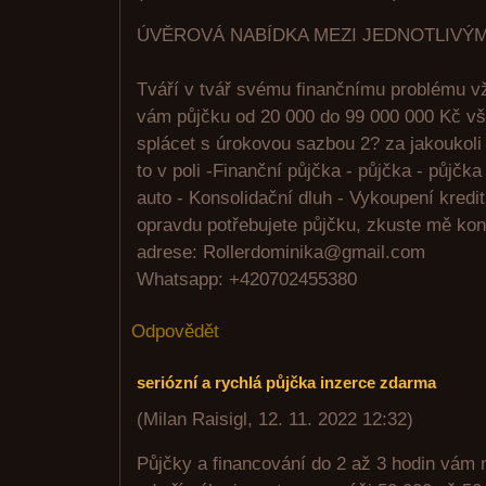
ÚVĚROVÁ NABÍDKA MEZI JEDNOTLIVÝM
Tváří v tvář svému finančnímu problému vž
vám půjčku od 20 000 do 99 000 000 Kč vše
splácet s úrokovou sazbou 2? za jakoukol
to v poli -Finanční půjčka - půjčka - půjčka
auto - Konsolidační dluh - Vykoupení kredi
opravdu potřebujete půjčku, zkuste mě ko
adrese: Rollerdominika@gmail.com
Whatsapp: +420702455380
Odpovědět
seriózní a rychlá půjčka inzerce zdarma
(
Milan Raisigl
,
12. 11. 2022
12:32
)
Půjčky a financování do 2 až 3 hodin vám 