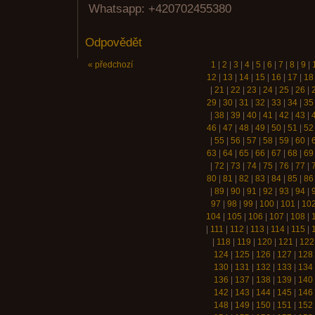
Whatsapp: +420702455380
Odpovědět
« předchozí
1
|
2
|
3
|
4
|
5
|
6
|
7
|
8
|
9
|
12
|
13
|
14
|
15
|
16
|
17
|
18
|
21
|
22
|
23
|
24
|
25
|
26
|
29
|
30
|
31
|
32
|
33
|
34
|
35
|
38
|
39
|
40
|
41
|
42
|
43
|
46
|
47
|
48
|
49
|
50
|
51
|
52
|
55
|
56
|
57
|
58
|
59
|
60
|
63
|
64
|
65
|
66
|
67
|
68
|
69
|
72
|
73
|
74
|
75
|
76
|
77
|
80
|
81
|
82
|
83
|
84
|
85
|
86
|
89
|
90
|
91
|
92
|
93
|
94
|
97
|
98
|
99
|
100
|
101
|
10
104
|
105
|
106
|
107
|
108
|
|
111
|
112
|
113
|
114
|
115
|
|
118
|
119
|
120
|
121
|
122
124
|
125
|
126
|
127
|
128
130
|
131
|
132
|
133
|
134
136
|
137
|
138
|
139
|
140
142
|
143
|
144
|
145
|
146
148
|
149
|
150
|
151
|
152