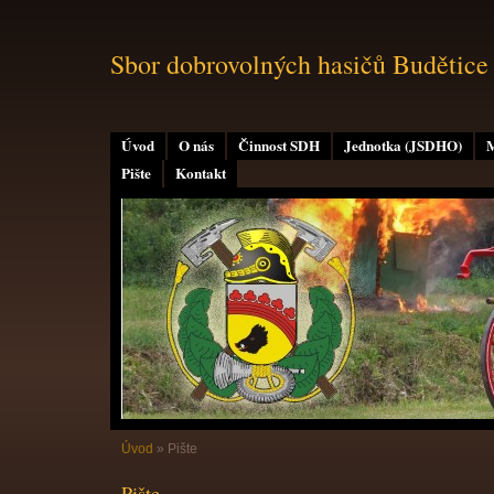
Sbor dobrovolných hasičů Budětice
Úvod
O nás
Činnost SDH
Jednotka (JSDHO)
M
Pište
Kontakt
Úvod
»
Pište
Pište