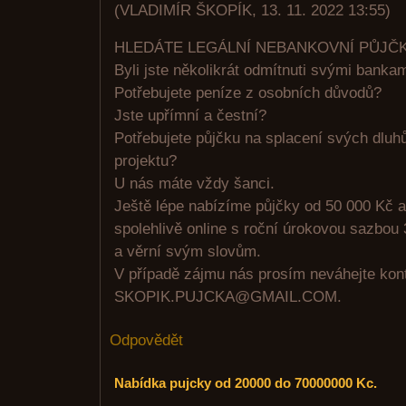
(
VLADIMÍR ŠKOPÍK
,
13. 11. 2022
13:55
)
HLEDÁTE LEGÁLNÍ NEBANKOVNÍ PŮJČ
Byli jste několikrát odmítnuti svými banka
Potřebujete peníze z osobních důvodů?
Jste upřímní a čestní?
Potřebujete půjčku na splacení svých dluhů
projektu?
U nás máte vždy šanci.
Ještě lépe nabízíme půjčky od 50 000 Kč a
spolehlivě online s roční úrokovou sazbou 
a věrní svým slovům.
V případě zájmu nás prosím neváhejte kont
SKOPIK.PUJCKA@GMAIL.COM.
Odpovědět
Nabídka pujcky od 20000 do 70000000 Kc.