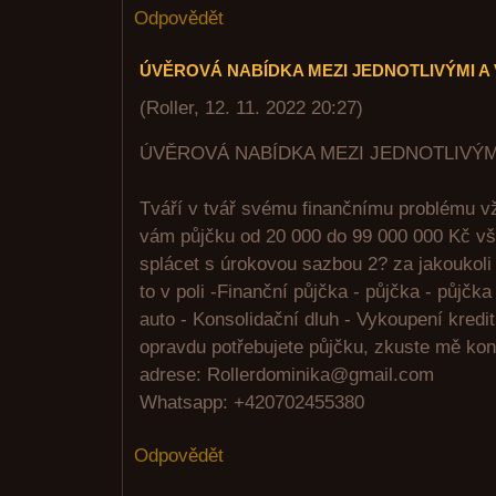
Odpovědět
ÚVĚROVÁ NABÍDKA MEZI JEDNOTLIVÝMI A
(
Roller
,
12. 11. 2022
20:27
)
ÚVĚROVÁ NABÍDKA MEZI JEDNOTLIVÝM
Tváří v tvář svému finančnímu problému vž
vám půjčku od 20 000 do 99 000 000 Kč vše
splácet s úrokovou sazbou 2? za jakoukol
to v poli -Finanční půjčka - půjčka - půjčka
auto - Konsolidační dluh - Vykoupení kredi
opravdu potřebujete půjčku, zkuste mě ko
adrese: Rollerdominika@gmail.com
Whatsapp: +420702455380
Odpovědět