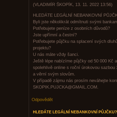
(
VLADIMÍR ŠKOPÍK
,
13. 11. 2022
13:56
)
HLEDÁTE LEGÁLNÍ NEBANKOVNÍ PŮJČ
Byli jste několikrát odmítnuti svými banka
Potřebujete peníze z osobních důvodů?
Jste upřímní a čestní?
Potřebujete půjčku na splacení svých dluhů
projektu?
U nás máte vždy šanci.
Ještě lépe nabízíme půjčky od 50 000 Kč a
spolehlivě online s roční úrokovou sazbou 
a věrní svým slovům.
V případě zájmu nás prosím neváhejte kont
SKOPIK.PUJCKA@GMAIL.COM.
Odpovědět
HLEDÁTE LEGÁLNÍ NEBANKOVNÍ PŮJČKU?