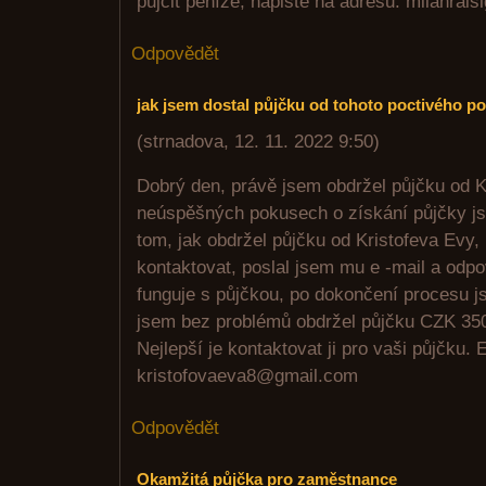
půjčit peníze, napište na adresu: milanrai
Odpovědět
jak jsem dostal půjčku od tohoto poctivého p
(
strnadova
,
12. 11. 2022
9:50
)
Dobrý den, právě jsem obdržel půjčku od 
neúspěšných pokusech o získání půjčky j
tom, jak obdržel půjčku od Kristofeva Evy, 
kontaktovat, poslal jsem mu e -mail a odpo
funguje s půjčkou, po dokončení procesu j
jsem bez problémů obdržel půjčku CZK 35
Nejlepší je kontaktovat ji pro vaši půjčku. E
kristofovaeva8@gmail.com
Odpovědět
Okamžitá půjčka pro zaměstnance