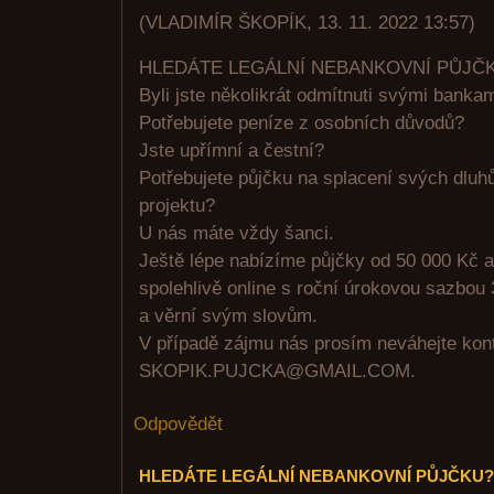
(
VLADIMÍR ŠKOPÍK
,
13. 11. 2022
13:57
)
HLEDÁTE LEGÁLNÍ NEBANKOVNÍ PŮJČ
Byli jste několikrát odmítnuti svými banka
Potřebujete peníze z osobních důvodů?
Jste upřímní a čestní?
Potřebujete půjčku na splacení svých dluhů
projektu?
U nás máte vždy šanci.
Ještě lépe nabízíme půjčky od 50 000 Kč a
spolehlivě online s roční úrokovou sazbou 
a věrní svým slovům.
V případě zájmu nás prosím neváhejte kont
SKOPIK.PUJCKA@GMAIL.COM.
Odpovědět
HLEDÁTE LEGÁLNÍ NEBANKOVNÍ PŮJČKU?