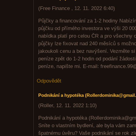
(
Free Finance
,
12. 11. 2022
6:40
)
Půjčky a financování za 1-2 hodiny Nabíz
půjčku od přímého investora ve výši 20 00
nabídka platí pro celou ČR a pro všechny o
půjčky lze fixovat nad 240 měsíců s možn
jakoukoli cenu a bez navýšení. Vezměte si 
peníze zpět do 1-2 hodin od podání žádosti
peníze, napište mi. E-mail: freefinance.9
Odpovědět
Podnikání a hypotéka (Rollerdominika@gmail
(
Roller
,
12. 11. 2022
1:10
)
Podnikání a hypotéka (Rollerdominika@gm
Sníte o vlastním bydlení, ale byla vám zam
špatnému úvěru? Vaše podnikání se rok zlep