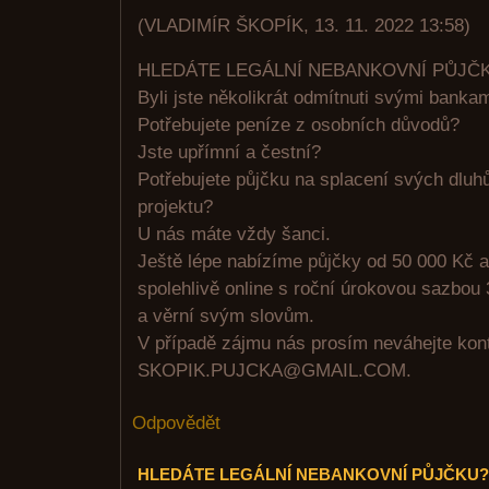
(
VLADIMÍR ŠKOPÍK
,
13. 11. 2022
13:58
)
HLEDÁTE LEGÁLNÍ NEBANKOVNÍ PŮJČ
Byli jste několikrát odmítnuti svými banka
Potřebujete peníze z osobních důvodů?
Jste upřímní a čestní?
Potřebujete půjčku na splacení svých dluhů
projektu?
U nás máte vždy šanci.
Ještě lépe nabízíme půjčky od 50 000 Kč a
spolehlivě online s roční úrokovou sazbou 
a věrní svým slovům.
V případě zájmu nás prosím neváhejte kont
SKOPIK.PUJCKA@GMAIL.COM.
Odpovědět
HLEDÁTE LEGÁLNÍ NEBANKOVNÍ PŮJČKU?