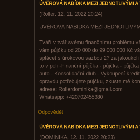
ÚVĚROVÁ NABÍDKA MEZI JEDNOTLIVÝMI A
(
Roller
,
12. 11. 2022
20:24
)
ÚVĚROVÁ NABÍDKA MEZI JEDNOTLIVÝM
Tváří v tvář svému finančnímu problému vž
vám půjčku od 20 000 do 99 000 000 Kč vše
splácet s úrokovou sazbou 2? za jakoukol
to v poli -Finanční půjčka - půjčka - půjčka
auto - Konsolidační dluh - Vykoupení kredi
opravdu potřebujete půjčku, zkuste mě ko
adrese: Rollerdominika@gmail.com
Whatsapp: +420702455380
Odpovědět
ÚVĚROVÁ NABÍDKA MEZI JEDNOTLIVÝMI A
(
DOMINIKA
,
12. 11. 2022
20:23
)