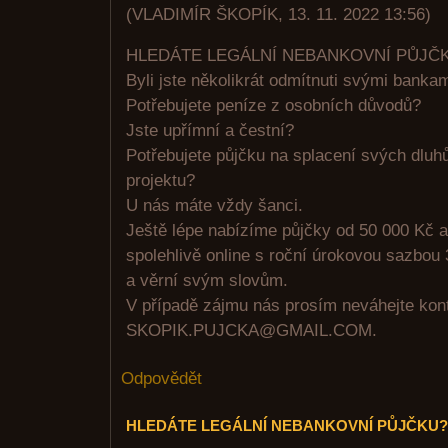
(
VLADIMÍR ŠKOPÍK
,
13. 11. 2022
13:56
)
HLEDÁTE LEGÁLNÍ NEBANKOVNÍ PŮJČ
Byli jste několikrát odmítnuti svými banka
Potřebujete peníze z osobních důvodů?
Jste upřímní a čestní?
Potřebujete půjčku na splacení svých dluhů
projektu?
U nás máte vždy šanci.
Ještě lépe nabízíme půjčky od 50 000 Kč a
spolehlivě online s roční úrokovou sazbou 
a věrní svým slovům.
V případě zájmu nás prosím neváhejte kont
SKOPIK.PUJCKA@GMAIL.COM.
Odpovědět
HLEDÁTE LEGÁLNÍ NEBANKOVNÍ PŮJČKU?