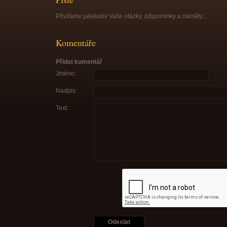
Přivítáme jakékoliv Vaše otázky, pžipomínky a náměty...
Komentáře
Přidat komentář
Jméno:
Nadpis:
Text: