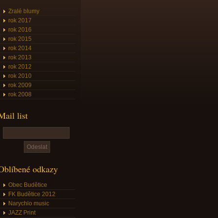
Zralé blumy
rok 2017
rok 2016
rok 2015
rok 2014
rok 2013
rok 2012
rok 2010
rok 2009
rok 2008
Mail list
Oblíbené odkazy
Obec Budětice
FK Budětice 2012
Narychlo music
JAZZ Print