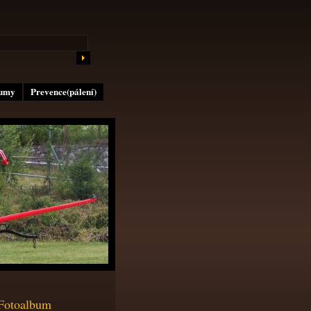
lumy
Prevence(pálení)
Fotoalbum