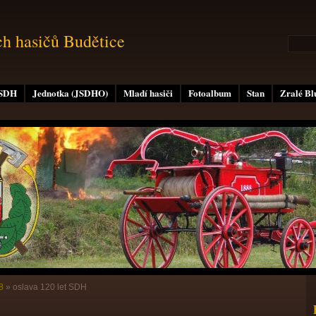
ch hasičů Budětice
 SDH
Jednotka (JSDHO)
Mladí hasiči
Fotoalbum
Stan
Zralé B
8
»
oslava 120 let SDH