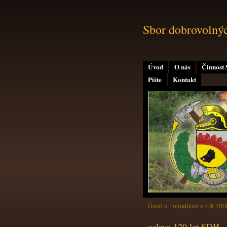
Sbor dobrovolný
Úvod
O nás
Činnost
Pište
Kontakt
Úvod
»
Fotoalbum
»
rok 200
oslava 120 let SDH