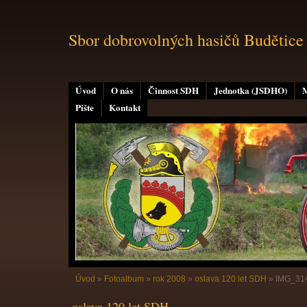
Sbor dobrovolných hasičů Budětice
Úvod
O nás
Činnost SDH
Jednotka (JSDHO)
M
Pište
Kontakt
Úvod
»
Fotoalbum
»
rok 2008
»
oslava 120 let SDH
»
IMG_31
oslava 120 let SDH