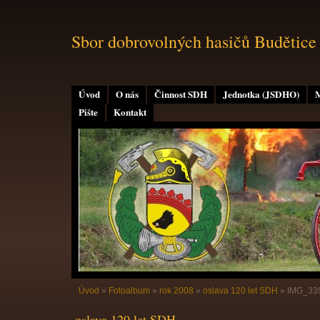
Sbor dobrovolných hasičů Budětice
Úvod
O nás
Činnost SDH
Jednotka (JSDHO)
M
Pište
Kontakt
Úvod
»
Fotoalbum
»
rok 2008
»
oslava 120 let SDH
»
IMG_33
oslava 120 let SDH