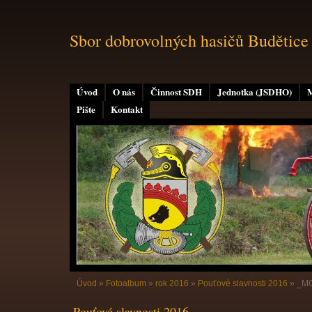
Sbor dobrovolných hasičů Budětice
Úvod
O nás
Činnost SDH
Jednotka (JSDHO)
M
Pište
Kontakt
Úvod
»
Fotoalbum
»
rok 2016
»
Pouťové slavnosti 2016
»
_M
Pouťové slavnosti 2016