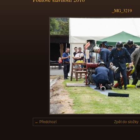
_MG_3219
← Předchozí
Zpět do složky