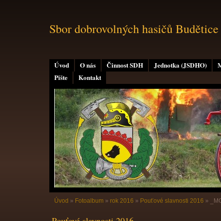
Sbor dobrovolných hasičů Budětice
Úvod
O nás
Činnost SDH
Jednotka (JSDHO)
M
Pište
Kontakt
Úvod
»
Fotoalbum
»
rok 2016
»
Pouťové slavnosti 2016
»
_M
Pouťové slavnosti 2016