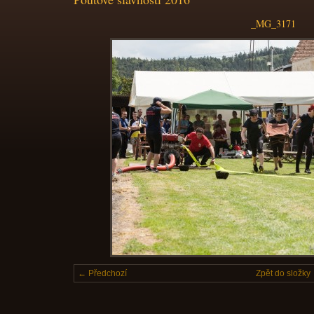
_MG_3171
← Předchozí
Zpět do složky