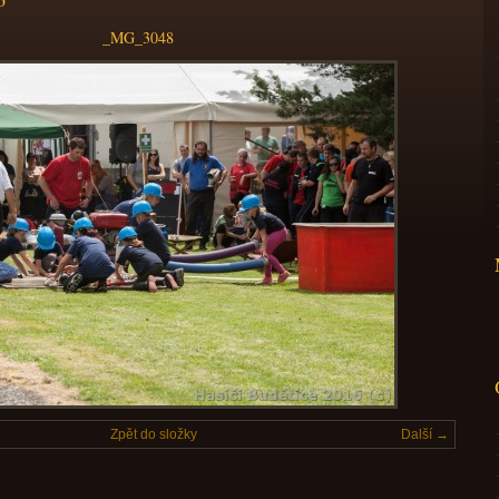
_MG_3048
Zpět do složky
Další →