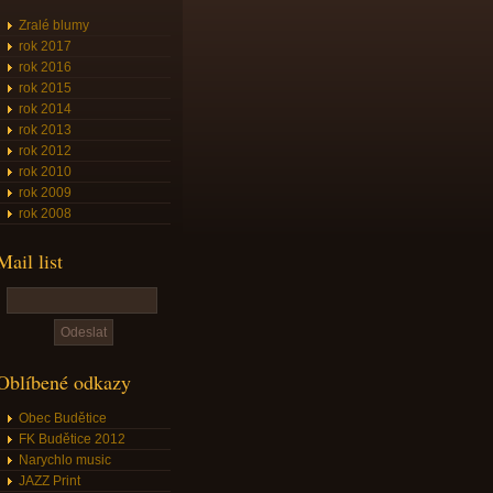
Zralé blumy
rok 2017
rok 2016
rok 2015
rok 2014
rok 2013
rok 2012
rok 2010
rok 2009
rok 2008
Mail list
Oblíbené odkazy
Obec Budětice
FK Budětice 2012
Narychlo music
JAZZ Print