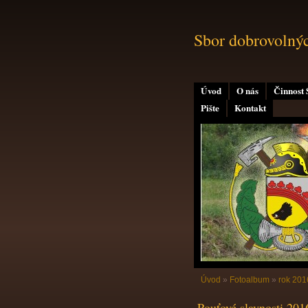
Sbor dobrovolný
Úvod
O nás
Činnost
Pište
Kontakt
Úvod
»
Fotoalbum
»
rok 201
Pouťové slavnosti 201