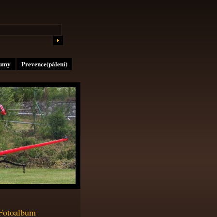
lumy
Prevence(pálení)
Fotoalbum