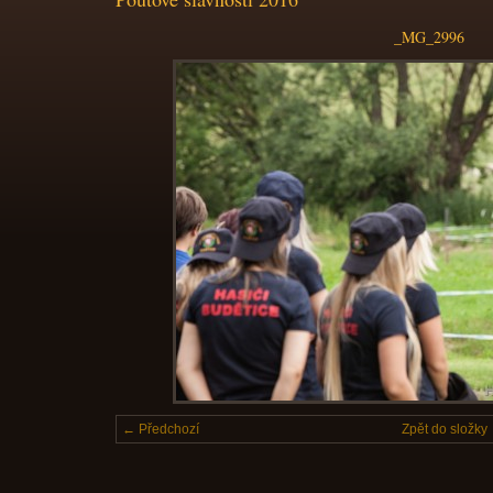
_MG_2996
← Předchozí
Zpět do složky