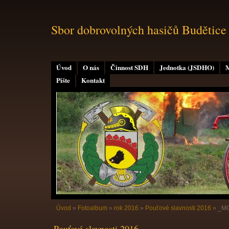
Sbor dobrovolných hasičů Budětice
Úvod
O nás
Činnost SDH
Jednotka (JSDHO)
M
Pište
Kontakt
Úvod
»
Fotoalbum
»
rok 2016
»
Pouťové slavnosti 2016
»
_M
Pouťové slavnosti 2016