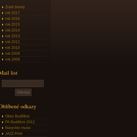
Zralé blumy
rok 2017
rok 2016
rok 2015
rok 2014
rok 2013
rok 2012
rok 2010
rok 2009
rok 2008
Mail list
Oblíbené odkazy
Obec Budětice
FK Budětice 2012
Narychlo music
JAZZ Print