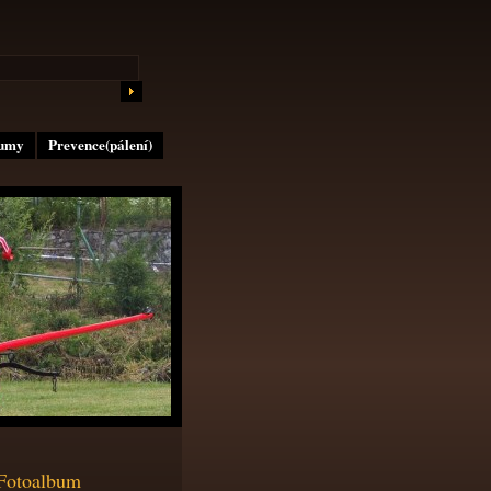
lumy
Prevence(pálení)
Fotoalbum