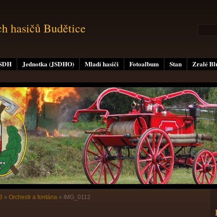
ch hasičů Budětice
 SDH
Jednotka (JSDHO)
Mladí hasiči
Fotoalbum
Stan
Zralé B
3
»
Orchestr a fontána
»
IMG_0112