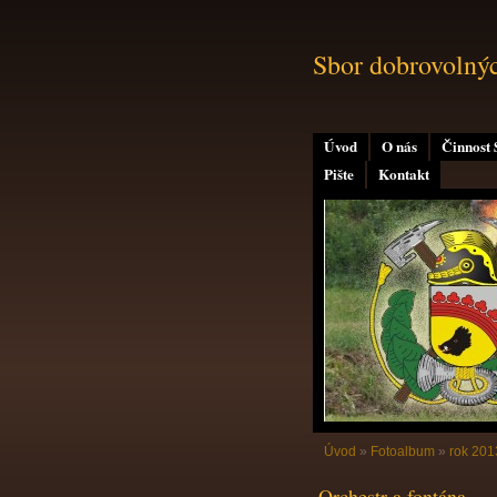
Sbor dobrovolný
Úvod
O nás
Činnost
Pište
Kontakt
Úvod
»
Fotoalbum
»
rok 201
Orchestr a fontána