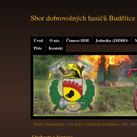
Sbor dobrovolných hasičů Budětice
Úvod
O nás
Činnost SDH
Jednotka (JSDHO)
M
Pište
Kontakt
Úvod
»
Fotoalbum
»
rok 2013
»
Orchestr a fontána
»
IMG_009
Orchestr a fontána