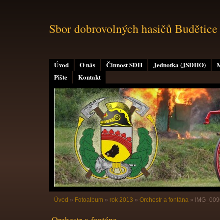
Sbor dobrovolných hasičů Budětice
Úvod
O nás
Činnost SDH
Jednotka (JSDHO)
M
Pište
Kontakt
Úvod
»
Fotoalbum
»
rok 2013
»
Orchestr a fontána
»
IMG_009
Orchestr a fontána