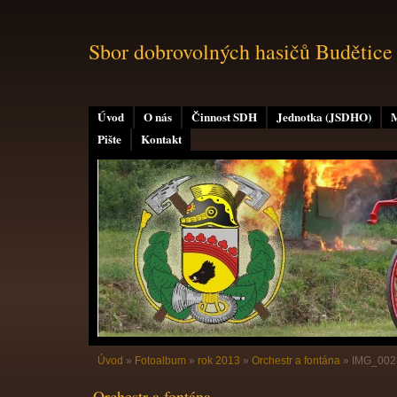
Sbor dobrovolných hasičů Budětice
Úvod
O nás
Činnost SDH
Jednotka (JSDHO)
M
Pište
Kontakt
Úvod
»
Fotoalbum
»
rok 2013
»
Orchestr a fontána
»
IMG_002
Orchestr a fontána