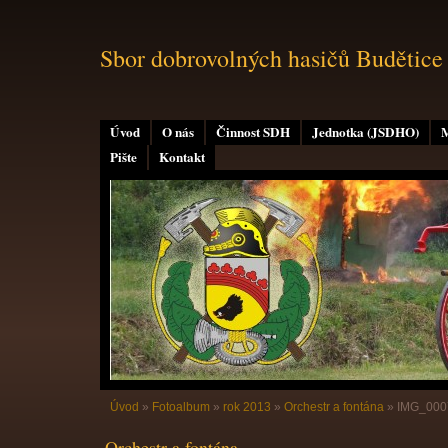
Sbor dobrovolných hasičů Budětice
Úvod
O nás
Činnost SDH
Jednotka (JSDHO)
M
Pište
Kontakt
Úvod
»
Fotoalbum
»
rok 2013
»
Orchestr a fontána
»
IMG_000
Orchestr a fontána