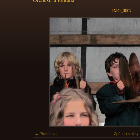
IMG_0007
← Předchozí
Zpět do složky