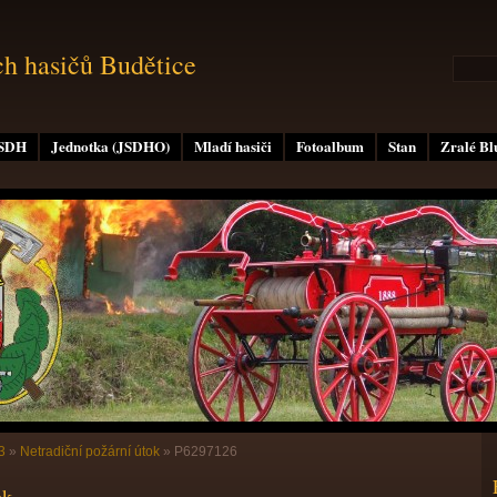
ch hasičů Budětice
 SDH
Jednotka (JSDHO)
Mladí hasiči
Fotoalbum
Stan
Zralé B
3
»
Netradiční požární útok
»
P6297126
ok