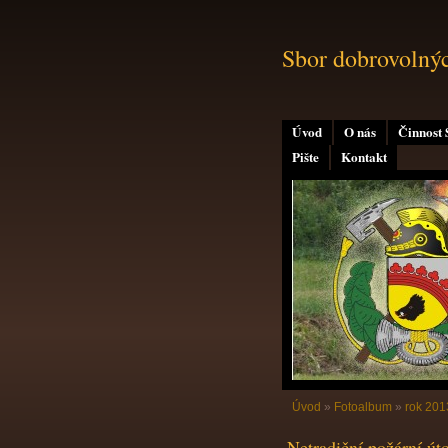
Sbor dobrovolný
Úvod
O nás
Činnost
Pište
Kontakt
Úvod
»
Fotoalbum
»
rok 201
Netradiční požární út