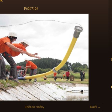
P6297126
Zpět do složky
Další →