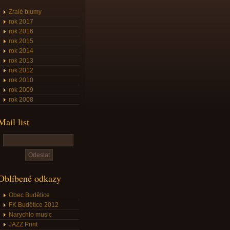
Zralé blumy
rok 2017
rok 2016
rok 2015
rok 2014
rok 2013
rok 2012
rok 2010
rok 2009
rok 2008
Mail list
Oblíbené odkazy
Obec Budětice
FK Budětice 2012
Narychlo music
JAZZ Print