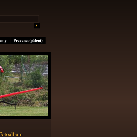
lumy
Prevence(pálení)
Fotoalbum