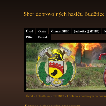
Sbor dobrovolných hasičů Budětice
Úvod
O nás
Činnost SDH
Jednotka (JSDHO)
M
Pište
Kontakt
Úvod
»
Fotoalbum
»
rok 2013
»
Fontána s dechovým orchest
Fontána s dechovým orchestrem