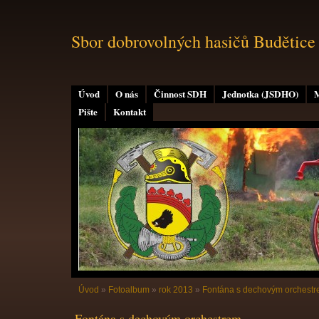
Sbor dobrovolných hasičů Budětice
Úvod
O nás
Činnost SDH
Jednotka (JSDHO)
M
Pište
Kontakt
Úvod
»
Fotoalbum
»
rok 2013
»
Fontána s dechovým orchest
Fontána s dechovým orchestrem