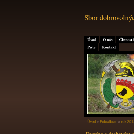
Sbor dobrovolný
Úvod
O nás
Činnost
Pište
Kontakt
Úvod
»
Fotoalbum
»
rok 201
Fontána s dechovým 