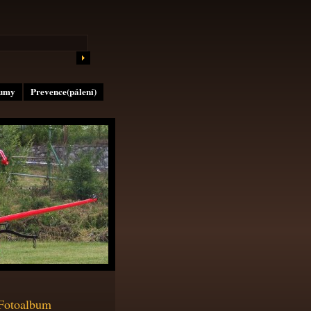
lumy
Prevence(pálení)
Fotoalbum