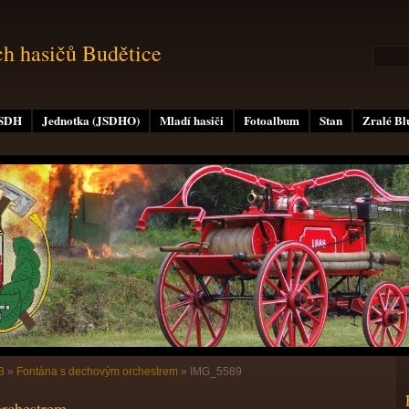
ch hasičů Budětice
 SDH
Jednotka (JSDHO)
Mladí hasiči
Fotoalbum
Stan
Zralé B
3
»
Fontána s dechovým orchestrem
»
IMG_5589
orchestrem