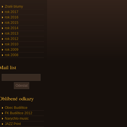
Zralé blumy
rok 2017
rok 2016
rok 2015
rok 2014
rok 2013
rok 2012
rok 2010
rok 2009
rok 2008
Mail list
Oblíbené odkazy
Obec Budětice
FK Budětice 2012
Narychlo music
JAZZ Print