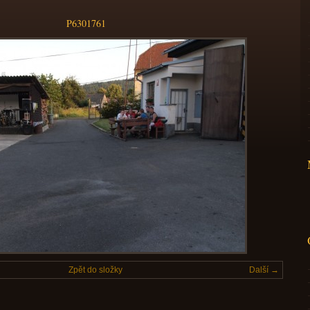
P6301761
Zpět do složky
Další →