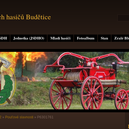
ch hasičů Budětice
 SDH
Jednotka (JSDHO)
Mladí hasiči
Fotoalbum
Stan
Zralé B
2
»
Pouťové slavnosti
»
P6301761