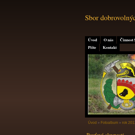
Sbor dobrovolný
Úvod
O nás
Činnost
Pište
Kontakt
Úvod
»
Fotoalbum
»
rok 201
Pouťové slavnosti