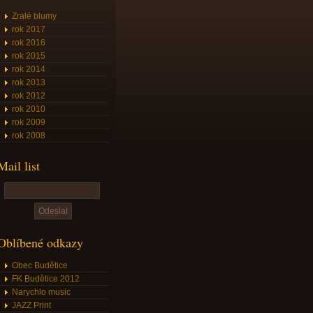
Zralé blumy
rok 2017
rok 2016
rok 2015
rok 2014
rok 2013
rok 2012
rok 2010
rok 2009
rok 2008
Mail list
Oblíbené odkazy
Obec Budětice
FK Budětice 2012
Narychlo music
JAZZ Print