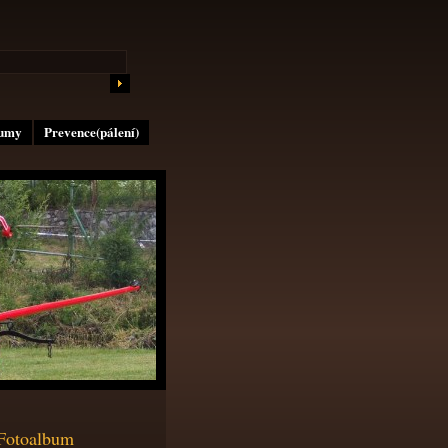
lumy
Prevence(pálení)
Fotoalbum