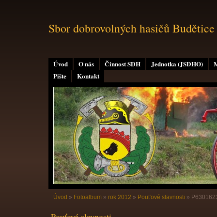
Sbor dobrovolných hasičů Budětice
Úvod
O nás
Činnost SDH
Jednotka (JSDHO)
M
Pište
Kontakt
Úvod
»
Fotoalbum
»
rok 2012
»
Pouťové slavnosti
»
P630162
Pouťové slavnosti