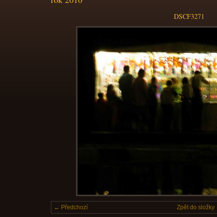
DSCF3271
← Předchozí
Zpět do složky