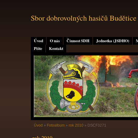
Sbor dobrovolných hasičů Budětice
Úvod
O nás
Činnost SDH
Jednotka (JSDHO)
M
Pište
Kontakt
Úvod
»
Fotoalbum
»
rok 2010
»
DSCF3271
rok 2010