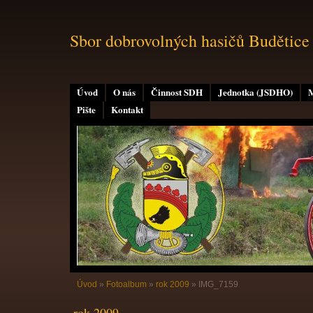
Sbor dobrovolných hasičů Budětice
Úvod
O nás
Činnost SDH
Jednotka (JSDHO)
M
Pište
Kontakt
Úvod
»
Fotoalbum
»
rok 2009
»
IMG_7159
rok 2009