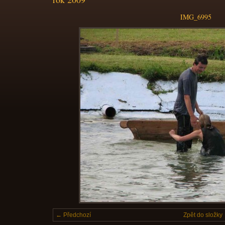
IMG_6995
← Předchozí
Zpět do složky