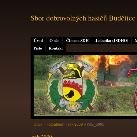
Sbor dobrovolných hasičů Budětice
Úvod
O nás
Činnost SDH
Jednotka (JSDHO)
M
Pište
Kontakt
Úvod
»
Fotoalbum
»
rok 2009
»
IMG_6995
rok 2009