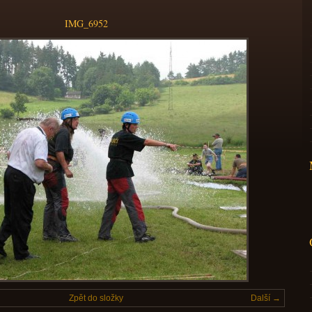
IMG_6952
Zpět do složky
Další →