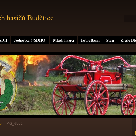
ch hasičů Budětice
 SDH
Jednotka (JSDHO)
Mladí hasiči
Fotoalbum
Stan
Zralé B
9
»
IMG_6952