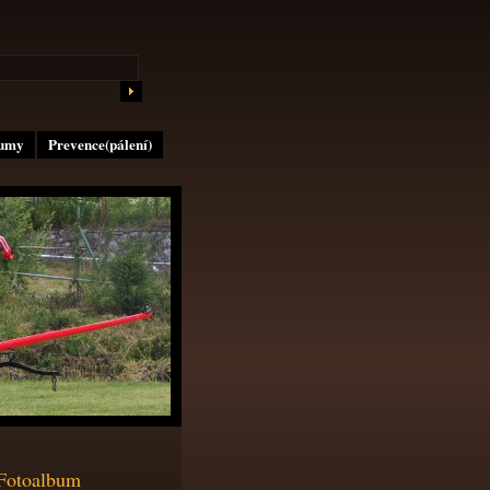
lumy
Prevence(pálení)
Fotoalbum