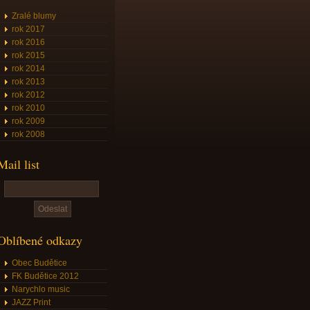
Zralé blumy
rok 2017
rok 2016
rok 2015
rok 2014
rok 2013
rok 2012
rok 2010
rok 2009
rok 2008
Mail list
Oblíbené odkazy
Obec Budětice
FK Budětice 2012
Narychlo music
JAZZ Print