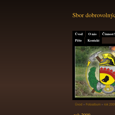
Sbor dobrovolný
Úvod
O nás
Činnost
Pište
Kontakt
Úvod
»
Fotoalbum
»
rok 200
rok 2009