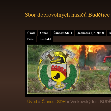
Sbor dobrovolných hasičů Budětice
Úvod
O nás
Činnost SDH
Jednotka (JSDHO)
M
Pište
Kontakt
Úvod
»
Činnost SDH
»
Venkovský fest BUD