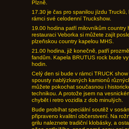
Plzně.
17.30 je čas pro spanilou jízdu Trucků,
rámci své celodenní Truckshow.
19.00 hodina patří milovníkům country 
restauraci Veborka si můžete zajít posl
plzeňskou country kapelou MHS.
21.00 hodina, již konečně, patří proz
fandům. Kapela BRUTUS rock bude vyh
hodin.
Celý den si bude v rámci TRUCK show
spousty nablýzkaných kamionů různých
můžete pokochat současnou i historic
technikou. A protože jsem na vesnické
chybět i retro vozidla z dob minulých.
Bude probíhat speciální soutěž v sosá
připraveno kvalitní občerstvení. Na rožn
grilu naleznete tradiční klobásky, a ostat