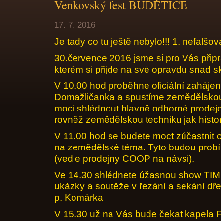
Venkovský fest BUDĚTICE
17. 7. 2016
Je tady co tu ještě nebylo!!! 1. nefalšov
30.července 2016 jsme si pro Vás připr
kterém si přijde na své opravdu snad s
V 10.00 hod proběhne oficiální zahájen
Domažličanka a spustíme zemědělskou
moci shlédnout hlavně odborné prodej
rovněž zemědělskou techniku jak histor
V 11.00 hod se budete moct zúčastnit
na zemědělské téma. Tyto budou probíh
(vedle prodejny COOP na návsi).
Ve 14.30 shlédnete úžasnou show T
ukázky a soutěže v řezání a sekání dře
p. Komárka
V 15.30 už na Vás bude čekat kapela