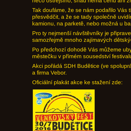
něco ostřejšího, snad nemá cenu ani zm
Tak doufáme, že se nám podařilo Vás 
přesvědčit, a že se tady společně uvidí
kamionu, na parketě, nebo možná u baru
Pro ty nejmenší návštěvníky je připrav
samozřejmě mnoho zajímavých dětskýc
Po předchozí dohodě Vás můžeme uby
městečku v přímém sousedství festival
Akci pořádá SDH Budětice (ve spoluprá
a firma Vebor.
Oficiální plakát akce ke stažení zde: