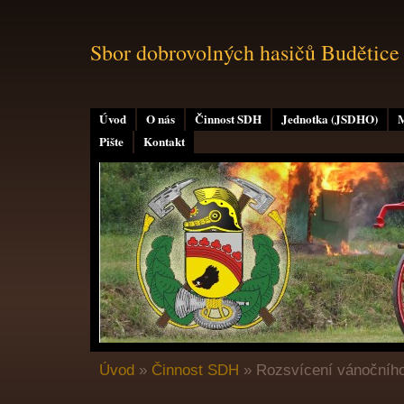
Sbor dobrovolných hasičů Budětice
Úvod
O nás
Činnost SDH
Jednotka (JSDHO)
M
Pište
Kontakt
Úvod
»
Činnost SDH
»
Rozsvícení vánočníh