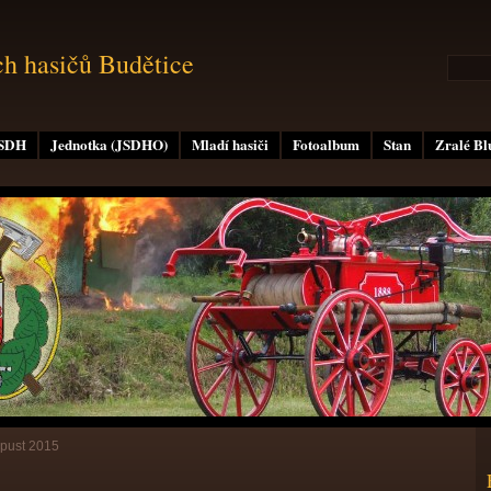
ch hasičů Budětice
 SDH
Jednotka (JSDHO)
Mladí hasiči
Fotoalbum
Stan
Zralé B
pust 2015