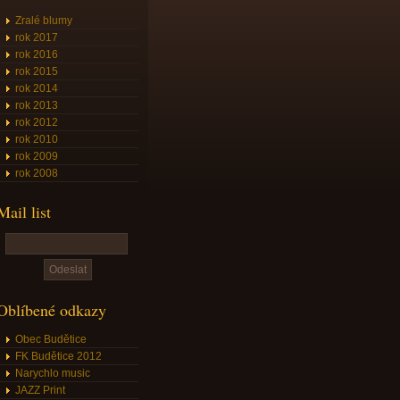
Zralé blumy
rok 2017
rok 2016
rok 2015
rok 2014
rok 2013
rok 2012
rok 2010
rok 2009
rok 2008
Mail list
Oblíbené odkazy
Obec Budětice
FK Budětice 2012
Narychlo music
JAZZ Print