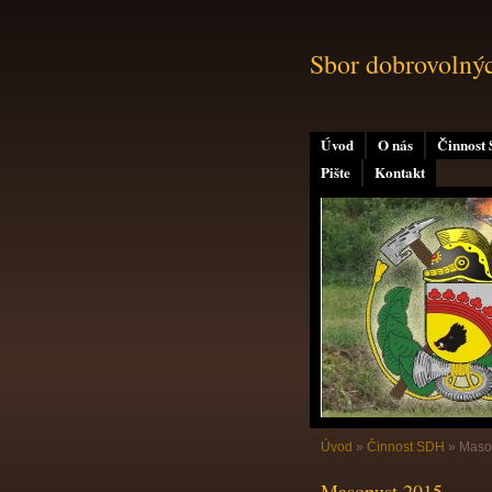
Sbor dobrovolný
Úvod
O nás
Činnost
Pište
Kontakt
Úvod
»
Činnost SDH
»
Maso
Masopust 2015