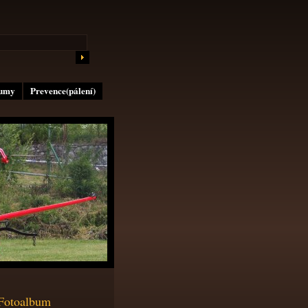
lumy
Prevence(pálení)
Fotoalbum