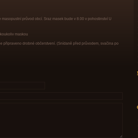
 masopustní průvod obcí. Sraz masek bude v 8.00 v pohostinství U
jakoukoliv maskou
e připraveno drobné občerstvení. (Snídaně před průvodem, svačina po