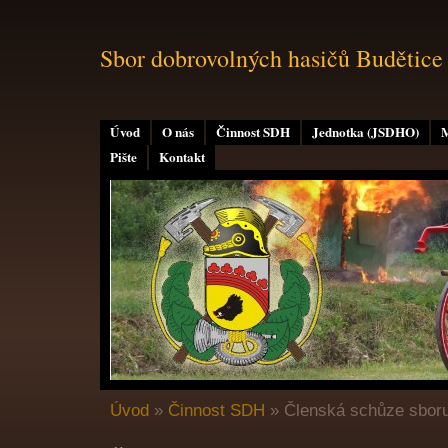
Sbor dobrovolných hasičů Budětice
Úvod
O nás
Činnost SDH
Jednotka (JSDHO)
M
Pište
Kontakt
Úvod
»
Činnost SDH
»
Členská schůze sbor