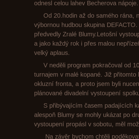
odnesl celou lahev Becherova nápoje.
Od 20.hodin až do samého rána, ná
výbornou hudbou skupina DEFACTO. 
předvedly Zralé Blumy.Letošní vysto
a jako každý rok i přes malou nepřízeň
velký aplaus.
V neděli program pokračoval od 10.
turnajem v malé kopané. Již přitomto 
okluzní fronta, a proto jsem byli nucen
plánované divadelní vystoupení spolk
S přibývajícím časem padajících ka
alespoň Blumy se mohly ukázat po dru
vystoupení propásl v sobotu, měl mož
Na závěr bychom chtěli poděkovat v