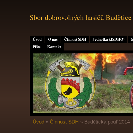
Sbor dobrovolných hasičů Budětice
Úvod
O nás
Činnost SDH
Jednotka (JSDHO)
M
Pište
Kontakt
Úvod
»
Činnost SDH
»
Budětická pouť 2014