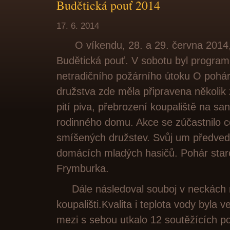
Budětická pouť 2014
17. 6. 2014
O víkendu, 28. a 29. června 2014, 
Budětická pouť. V sobotu byl
program
netradičního požárního útoku O pohár
družstva zde měla připravena několik
pití piva, přebrození koupaliště na sa
rodinného domu. Akce se zúčastnilo c
smíšených družstev. Svůj um předvedl
domácích mladých hasičů. Pohár staro
Frymburka.
Dále následoval souboj v neckách 
koupališti.Kvalita i teplota vody byla v
mezi s sebou utkalo 12 soutěžících 