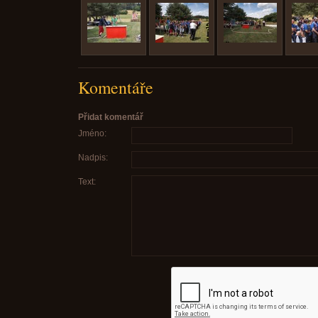
Komentáře
Přidat komentář
Jméno:
Nadpis:
Text: