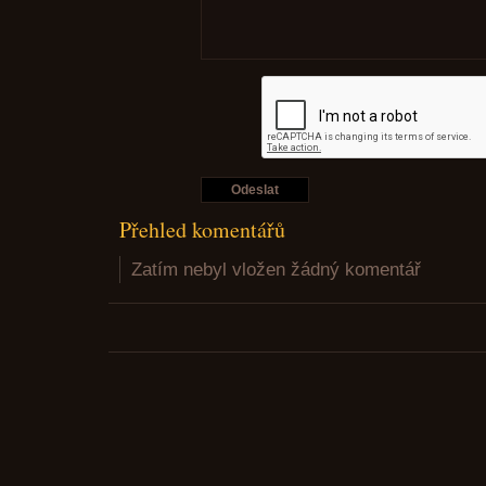
Přehled komentářů
Zatím nebyl vložen žádný komentář