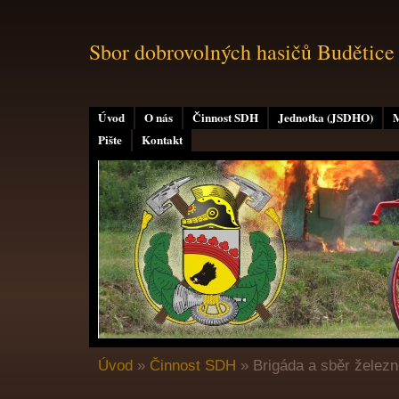
Sbor dobrovolných hasičů Budětice
Úvod
O nás
Činnost SDH
Jednotka (JSDHO)
M
Pište
Kontakt
Úvod
»
Činnost SDH
»
Brigáda a sběr železn