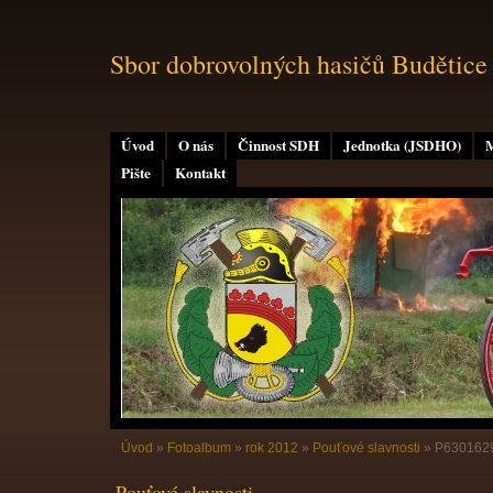
Sbor dobrovolných hasičů Budětice
Úvod
O nás
Činnost SDH
Jednotka (JSDHO)
M
Pište
Kontakt
Úvod
»
Fotoalbum
»
rok 2012
»
Pouťové slavnosti
»
P630162
Pouťové slavnosti