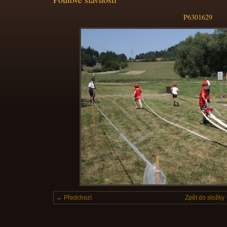
P6301629
← Předchozí
Zpět do složky