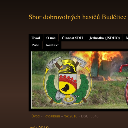
Sbor dobrovolných hasičů Budětice
Úvod
O nás
Činnost SDH
Jednotka (JSDHO)
M
Pište
Kontakt
Úvod
»
Fotoalbum
»
rok 2010
»
DSCF3346
rok 2010