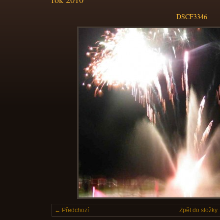
DSCF3346
← Předchozí
Zpět do složky