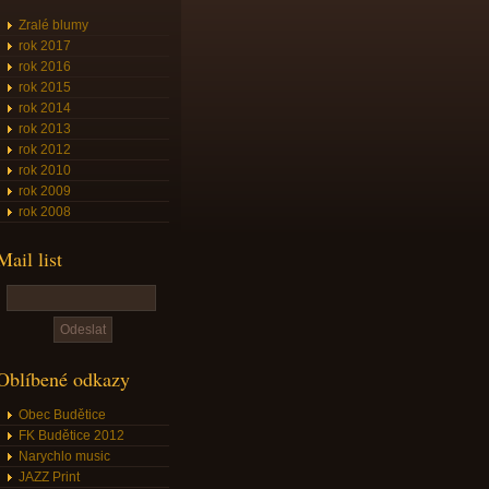
Zralé blumy
rok 2017
rok 2016
rok 2015
rok 2014
rok 2013
rok 2012
rok 2010
rok 2009
rok 2008
Mail list
Oblíbené odkazy
Obec Budětice
FK Budětice 2012
Narychlo music
JAZZ Print