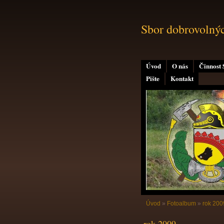
Sbor dobrovolný
Úvod
O nás
Činnost
Pište
Kontakt
Úvod
»
Fotoalbum
»
rok 200
rok 2009