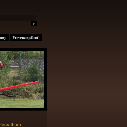
lumy
Prevence(pálení)
Fotoalbum