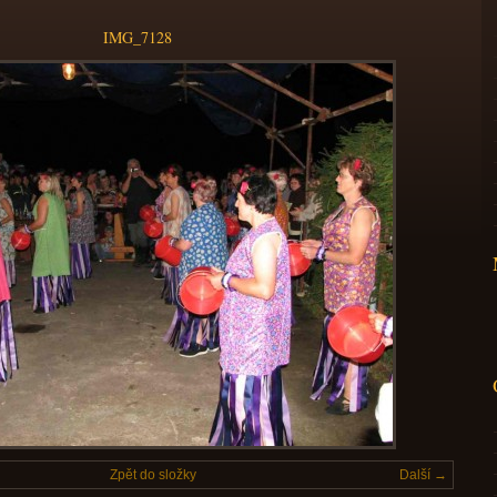
IMG_7128
Zpět do složky
Další →