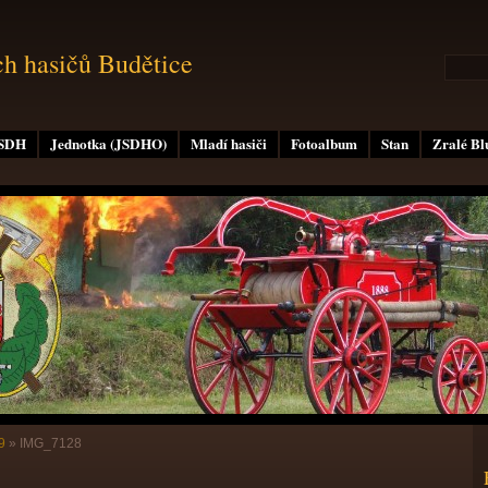
ch hasičů Budětice
 SDH
Jednotka (JSDHO)
Mladí hasiči
Fotoalbum
Stan
Zralé B
9
»
IMG_7128