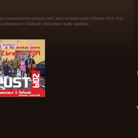
y k masopustnímu průvodu obcí, který se bude konat 2.března 2019. Sraz
 pohostinství U Šafandů. Občerstvení bude zajištěno.