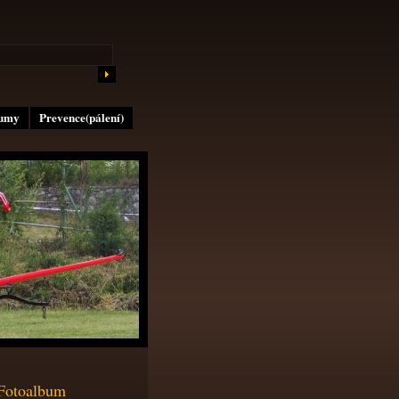
lumy
Prevence(pálení)
Fotoalbum