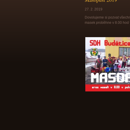
27. 2. 2019
Dovolujeme si pozvat všechn
masek proběhne v 8.00 hod v