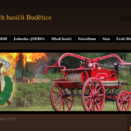
ch hasičů Budětice
 SDH
Jednotka (JSDHO)
Mladí hasiči
Fotoalbum
Stan
Zralé B
pust 2019