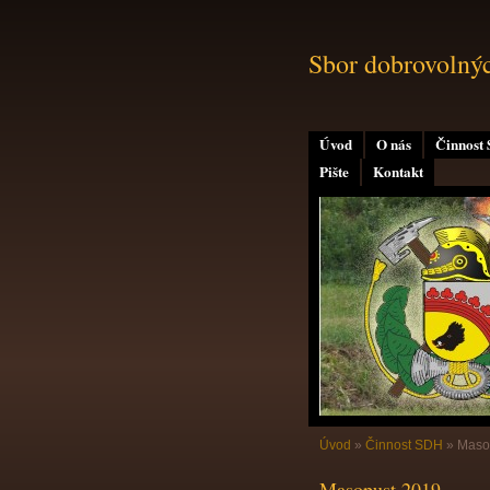
Sbor dobrovolný
Úvod
O nás
Činnost
Pište
Kontakt
Úvod
»
Činnost SDH
»
Maso
Masopust 2019