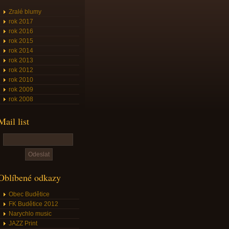
Zralé blumy
rok 2017
rok 2016
rok 2015
rok 2014
rok 2013
rok 2012
rok 2010
rok 2009
rok 2008
Mail list
Oblíbené odkazy
Obec Budětice
FK Budětice 2012
Narychlo music
JAZZ Print